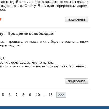
ас каждый вспоминаете, а какие же ответы вы давали
 откуда я знаю. Отвечу. Я обладаю природным даром.
вои.
ПОДРОБНЕЕ
ему: "Прощение освобождает"
мся прощать, то наша жизнь будет отравлена ядом
ир в сердце.
дей.
ения, если сделал что-то не так.
ит физически и эмоционально, разрушая отношения с
ПОДРОБНЕЕ
5
6
7
8
9
10
...
13
>>>