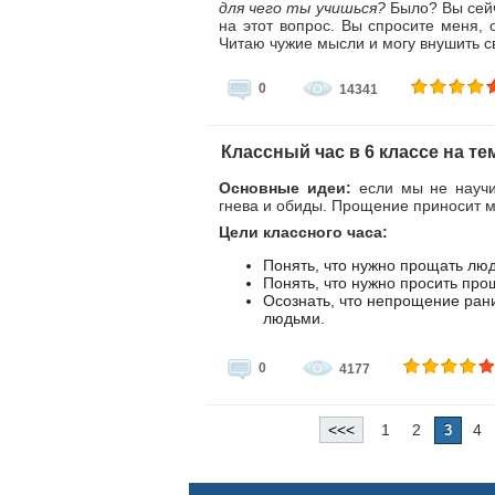
для чего ты учишься?
Было? Вы сейч
на этот вопрос. Вы спросите меня,
Читаю чужие мысли и могу внушить с
0
14341
Классный час в 6 классе на т
Основные идеи:
если мы не научи
гнева и обиды. Прощение приносит м
Цели классного часа:
Понять, что нужно прощать лю
Понять, что нужно просить прощ
Осознать, что непрощение ран
людьми.
0
4177
<<<
1
2
4
3