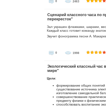
0
2463
Сценарий классного часа по 
перекресток"
Зал украшен флажками, шарами, вес
Каждый класс готовит команду знаток
Звучит фонограмма песни А. Макарев
0
1998
Экологический классный час в
мире"
Цели
:
формирование общих понятий о
существование источника элект
изготовление самодельной бат
совершенствование практическ
предмету физики к физическим
способствовать воспитанию эко