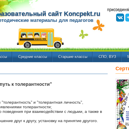
азовательный сайт Koncpekt.ru
етодические материалы для педагогов
ассы
Средние классы
Старшие классы
СПО, ВУЗ
Серт
 путь к толерантности"
 "толерантность" и "толерантная личность",
явлениями толерантности;
о поведения при взаимодействии с людьми, а также в
ение друг к другу, установку на принятие другого.