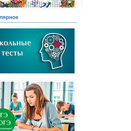
лярное