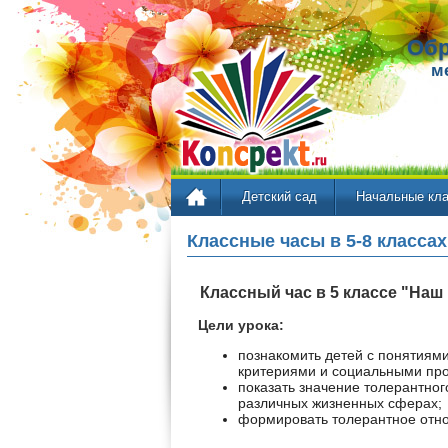
Обр
м
Детский сад
Начальные кл
Классные часы в 5-8 классах
Классный час в 5 классе "Наш
Цели урока:
познакомить детей с понятиями
критериями и социальными про
показать значение толерантног
различных жизненных сферах;
формировать толерантное отнош