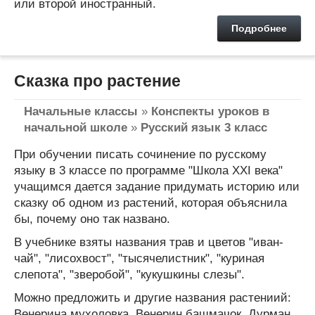
или второй иностранный.
Подробнее
Сказка про растение
Начальные классы
»
Конспекты уроков в
начальной школе
»
Русский язык 3 класс
При обучении писать сочинение по русскому
языку в 3 классе по программе "Школа XXI века"
учащимся дается задание придумать историю или
сказку об одном из растений, которая объяснила
бы, почему оно так названо.
В учебнике взяты названия трав и цветов "иван-
чай", "лисохвост", "тысячелистник", "куриная
слепота", "зверобой", "кукушкины слезы".
Можно предложить и другие названия растениий:
Венерина мухоловка, Венерин башмачок, Дурман,