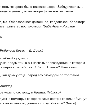
честь которого было названо озеро. Заблудившись, он
згоды и даже сделал географическое открытие.
едьма. Образование: домашнее, колдовское. Характер:
бые приметы: нос крючком.
(Баба-Яга – Русские
ла
(Робинзон Крузо – Д. Дефо)
лшебный сундучок".
дучка предметы, а вы назвать произведение, в котором
я первая, заработает 1 балл. Готовы? Начинаем!
шая дочь у отца, перед его отъездом по торговым
рошина)
рое укрыло сестрицу и братца.
(Яблоко)
дмет, с помощью которого злые сестры хотели обмануть
ить ее изменить данному слову. Что это?"
(Часы)