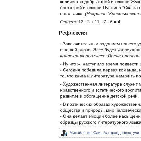
количество добрых фей из сказки Жук
богатырей из сказки Пушкина "Сказка 
с-пальчика.
(Некрасов "Крестьянские 
Ответ:
12 : 2 + 11 - 7 - 6 = 4
Рефлексия
- Заключительным заданием нашего ур
в нашей жизни. Эссе будет коллектив
коллективного экссе. После написан
- Ну что ж, наступило время подвести 
- Сегодня победила первая команда, н
то, что книга и литература нам жить п
- Художественная литература служит 
нравственного и эстетического воспит
развитие и обогащение детской речи.
- В поэтических образах художественн
общества и природы, мир человечески
- Она делает эмоции более насыщенн
образцы русского литературного языка
Михайленко Юлия Александровна, учи