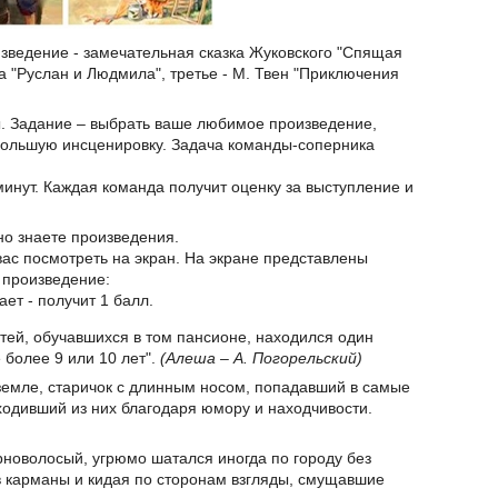
изведение - замечательная сказка Жуковского "Спящая
а "Руслан и Людмила", третье - М. Твен "Приключения
ы. Задание – выбрать ваше любимое произведение,
большую инсценировку. Задача команды-соперника
минут. Каждая команда получит оценку за выступление и
но знаете произведения.
вас посмотреть на экран. На экране представлены
 произведение:
ает - получит 1 балл.
етей, обучавшихся в том пансионе, находился один
 более 9 или 10 лет".
(Алеша – А. Погорельский)
земле, старичок с длинным носом, попадавший в самые
одивший из них благодаря юмору и находчивости.
рноволосый, угрюмо шатался иногда по городу без
в карманы и кидая по сторонам взгляды, смущавшие