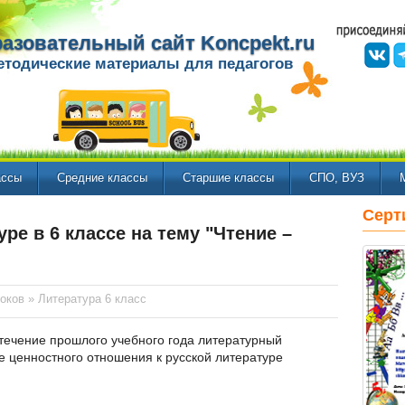
азовательный сайт Koncpekt.ru
етодические материалы для педагогов
ассы
Средние классы
Старшие классы
СПО, ВУЗ
Серт
ре в 6 классе на тему "Чтение –
оков
»
Литература 6 класс
течение прошлого учебного года литературный
 ценностного отношения к русской литературе