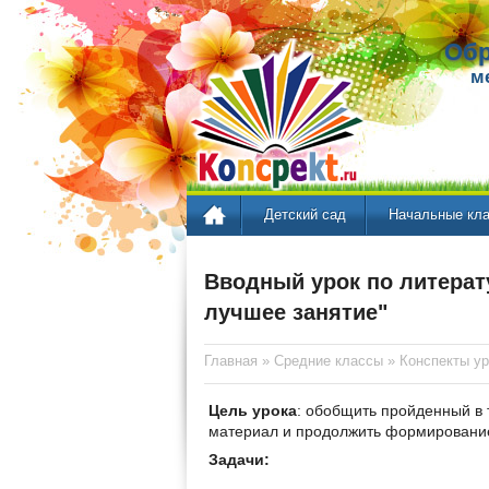
Обр
м
Детский сад
Начальные кл
Вводный урок по литерату
лучшее занятие"
Главная
»
Средние классы
»
Конспекты ур
Цель урока
: обобщить пройденный в 
материал и продолжить формирование
Задачи: