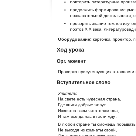
повторить литературные произв
продолжить формирование умен
познавательной деятельности, 
проверить знание текстов изуч
поэтов XIX века, литературовед
Оборудование:
карточки, проектор, 
Ход урока
Орг. момент
Проверка присутствующих готовности к
Вступительное слово
Учитель:
На свете есть чудесная страна,
Где книги добрые живут.
Известна всем читателям она,
И там всегда нас в гости ждут.
В любой стране ты сможешь побывать
Не выходя из комнаты своей,
Лишь стоит книгу в руки взять,