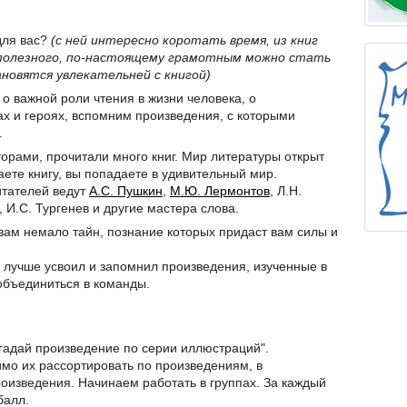
для вас?
(с ней интересно коротать время, из книг
 полезного, по-настоящему грамотным можно стать
ановятся увлекательней с книгой)
 о важной роли чтения в жизни человека, о
ах и героях, вспомним произведения, с которыми
.
торами, прочитали много книг. Мир литературы открыт
ваете книгу, вы попадаете в удивительный мир.
итателей ведут
А.С. Пушкин
,
М.Ю. Лермонтов
, Л.Н.
, И.С. Тургенев и другие мастера слова.
 вам немало тайн, познание которых придаст вам силы и
ас лучше усвоил и запомнил произведения, изученные в
объединиться в команды.
Угадай произведение по серии иллюстраций".
мо их рассортировать по произведениям, в
роизведения. Начинаем работать в группах. За каждый
балл.