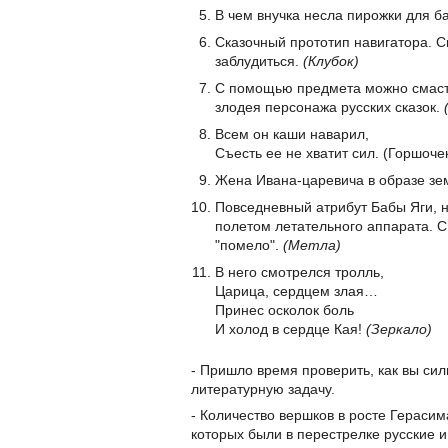
В чем внучка несла пирожки для 
Сказочный прототип навигатора. С
заблудиться.
(Клубок)
С помощью предмета можно смасте
злодея персонажа русских сказок.
Всем он каши наварил,
Съесть ее не хватит сил. (Горшоче
Жена Ивана-царевича в образе зе
Повседневный атрибут Бабы Яги, 
полетом летательного аппарата. С
"помело".
(Метла)
В него смотрелся тролль,
Царица, сердцем злая…
Принес осколок боль
И холод в сердце Кая!
(Зеркало)
- Пришло время проверить, как вы си
литературную задачу.
- Количество вершков в росте Герасим
которых были в перестрелке русские 