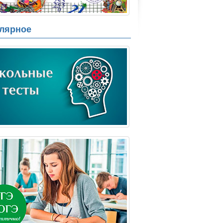
лярное