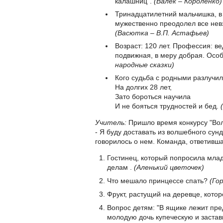
калашниц".
(Валек – Короленко)
Тринадцатилетний мальчишка, в 
мужественно преодолел все нев
(Васютка – В.П. Астафьев)
Возраст: 120 лет. Профессия: в
подвижная, в меру добрая. Осо
народные сказки)
Кого судьба с родными разлучи
На долгих 28 лет,
Зато бороться научила
И не бояться трудностей и бед.
Учитель:
Пришло время конкурсу "Во
- Я буду доставать из волшебного сун
говорилось о нем. Команда, ответивша
Гостинец, который попросила млад
делам .
(Аленький цветочек)
Что мешало принцессе спать?
(Го
Фрукт, растущий на деревце, кото
Вопрос детям: "В ящике лежит пре
молодую дочь купеческую и застав