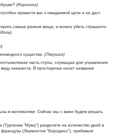
бабушки?
(Корзинка)
пособен привести вас к ожидаемой цели и не даст
рить самые разные вещи, а можно убить страшного
(Игла)
к)
мноводного существа.
(Лягушка)
неотъемлемая часть ступы, служащая для управления
 виду неказиста. В просторечье носит название
льны в математике. Сейчас мы с вами будем решать
а (Тургенев "Муму") разделите на количество дней в
и французы (Лермонтов "Бородино"), прибавьте