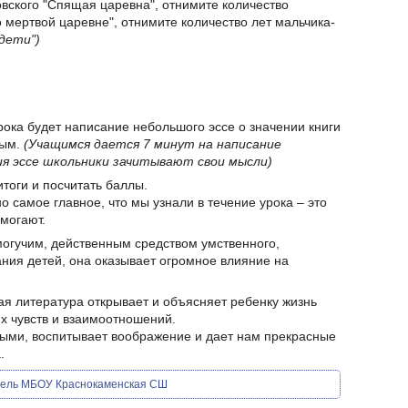
овского "Спящая царевна", отнимите количество
о мертвой царевне", отнимите количество лет мальчика-
дети")
ока будет написание небольшого эссе о значении книги
ным.
(Учащимся дается 7 минут на написание
ия эссе школьники зачитывают свои мысли)
итоги и посчитать баллы.
о самое главное, что мы узнали в течение урока – это
омогают.
могучим, действенным средством умственного,
ания детей, она оказывает огромное влияние на
ая литература открывает и объясняет ребенку жизнь
х чувств и взаимоотношений.
ыми, воспитывает воображение и дает нам прекрасные
.
тель МБОУ Краснокаменская СШ