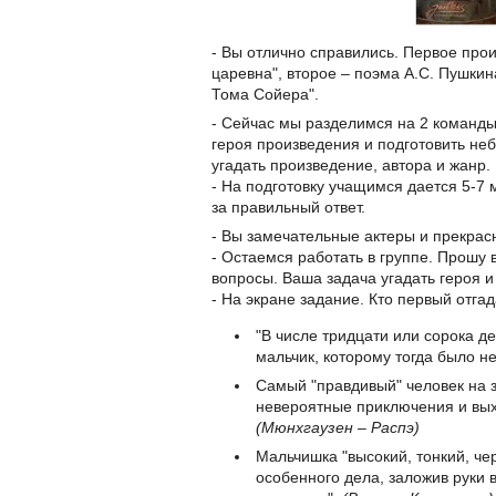
- Вы отлично справились. Первое про
царевна", второе – поэма А.С. Пушкин
Тома Сойера".
- Сейчас мы разделимся на 2 команд
героя произведения и подготовить не
угадать произведение, автора и жанр.
- На подготовку учащимся дается 5-7 
за правильный ответ.
- Вы замечательные актеры и прекрас
- Остаемся работать в группе. Прошу 
вопросы. Ваша задача угадать героя и
- На экране задание. Кто первый отгад
"В числе тридцати или сорока д
мальчик, которому тогда было не
Самый "правдивый" человек на 
невероятные приключения и вых
(Мюнхгаузен – Распэ)
Мальчишка "высокий, тонкий, че
особенного дела, заложив руки 