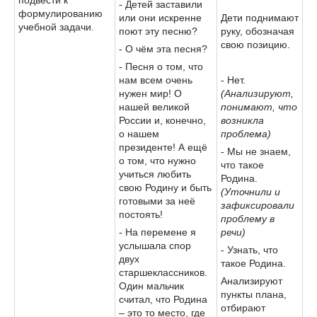
- Детей заставили
формулированию
или они искренне
Дети поднимают
учебной задачи.
поют эту песню?
руку, обозначая
свою позицию.
- О чём эта песня?
- Песня о том, что
нам всем очень
- Нет.
нужен мир! О
(Анализируют,
нашей великой
понимают, что
России и, конечно,
возникла
о нашем
проблема)
президенте! А ещё
- Мы не знаем,
о том, что нужно
что такое
учиться любить
Родина.
свою Родину и быть
(Уточнили и
готовыми за неё
зафиксировали
постоять!
проблему в
- На перемене я
речи)
услышала спор
- Узнать, что
двух
такое Родина.
старшеклассников.
Анализируют
Один мальчик
пункты плана,
считал, что Родина
отбирают
– это то место, где