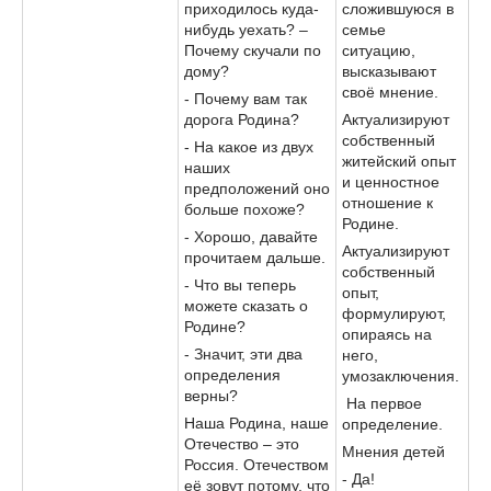
приходилось куда-
сложившуюся в
нибудь уехать? –
семье
Почему скучали по
ситуацию,
дому?
высказывают
своё мнение.
- Почему вам так
дорога Родина?
Актуализируют
собственный
- На какое из двух
житейский опыт
наших
и ценностное
предположений оно
отношение к
больше похоже?
Родине.
- Хорошо, давайте
Актуализируют
прочитаем дальше.
собственный
- Что вы теперь
опыт,
можете сказать о
формулируют,
Родине?
опираясь на
- Значит, эти два
него,
определения
умозаключения.
верны?
На первое
Наша Родина, наше
определение.
Отечество – это
Мнения детей
Россия. Отечеством
- Да!
её зовут потому, что