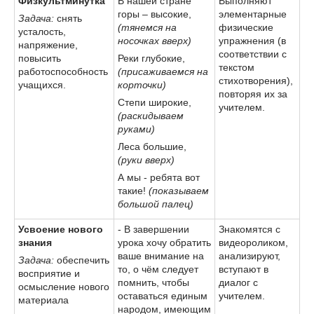
Физкультминутка
В нашей стране
Выполняют
горы – высокие,
элементарные
Задача:
снять
(тянемся на
физические
усталость,
носочках вверх)
упражнения (в
напряжение,
соответствии с
повысить
Реки глубокие,
текстом
работоспособность
(присаживаемся на
стихотворения),
учащихся.
корточки)
повторяя их за
Степи широкие,
учителем.
(раскидываем
руками)
Леса большие,
(руки вверх)
А мы - ребята вот
такие!
(показываем
большой палец)
Усвоение нового
- В завершении
Знакомятся с
знания
урока хочу обратить
видеороликом,
ваше внимание на
анализируют,
Задача:
обеспечить
то, о чём следует
вступают в
восприятие и
помнить, чтобы
диалог с
осмысление нового
оставаться единым
учителем.
материала
народом, имеющим