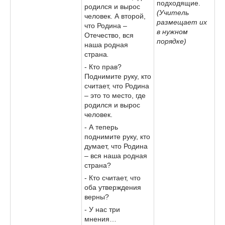
подходящие.
родился и вырос
(Учитель
человек. А второй,
размещает их
что Родина –
в нужном
Отечество, вся
порядке)
наша родная
страна
.
- Кто прав?
Поднимите руку, кто
считает, что Родина
– это то место, где
родился и вырос
человек.
- А теперь
поднимите руку, кто
думает, что Родина
– вся наша родная
страна?
- Кто считает, что
оба утверждения
верны?
- У нас три
мнения…