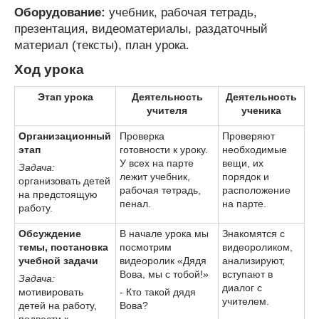
Оборудование:
учебник, рабочая тетрадь,
презентация, видеоматериалы, раздаточный
материал (тексты), план урока.
Ход урока
Этап урока
Деятельность
Деятельность
учителя
ученика
Организационный
Проверка
Проверяют
этап
готовности к уроку.
необходимые
У всех на парте
вещи, их
Задача:
лежит учебник,
порядок и
организовать детей
рабочая тетрадь,
расположение
на предстоящую
пенал.
на парте.
работу.
Обсуждение
В начале урока мы
Знакомятся с
темы, постановка
посмотрим
видеороликом,
учебной задачи
видеоролик «Дядя
анализируют,
Вова, мы с тобой!»
вступают в
Задача:
диалог с
мотивировать
- Кто такой дядя
учителем.
детей на работу,
Вова?
подвести к