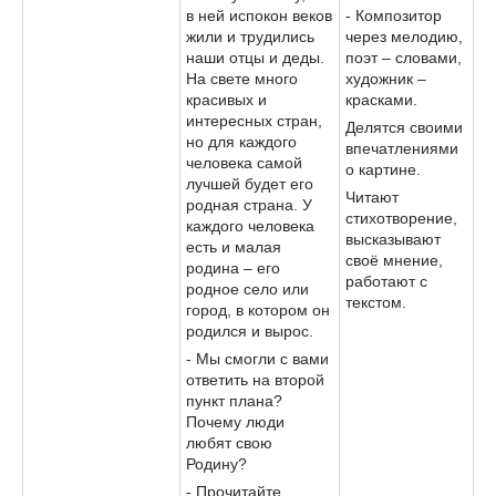
в ней испокон веков
- Композитор
жили и трудились
через мелодию,
наши отцы и деды.
поэт – словами,
На свете много
художник –
красивых и
красками.
интересных стран,
Делятся своими
но для каждого
впечатлениями
человека самой
о картине.
лучшей будет его
Читают
родная страна. У
стихотворение,
каждого человека
высказывают
есть и малая
своё мнение,
родина – его
работают с
родное село или
текстом.
город, в котором он
родился и вырос.
- Мы смогли с вами
ответить на второй
пункт плана?
Почему люди
любят свою
Родину?
- Прочитайте