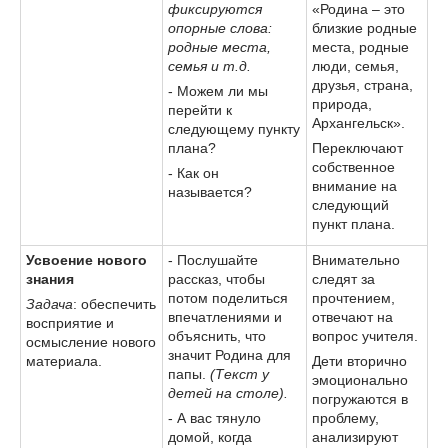
фиксируются
«Родина – это
опорные слова:
близкие родные
родные места,
места, родные
семья и т.д.
люди, семья,
друзья, страна,
- Можем ли мы
природа,
перейти к
Архангельск».
следующему пункту
плана?
Переключают
собственное
- Как он
внимание на
называется?
следующий
пункт плана.
Усвоение нового
- Послушайте
Внимательно
знания
рассказ, чтобы
следят за
потом поделиться
прочтением,
Задача
: обеспечить
впечатлениями и
отвечают на
восприятие и
объяснить, что
вопрос учителя.
осмысление нового
значит Родина для
материала.
Дети вторично
папы.
(Текст у
эмоционально
детей на столе).
погружаются в
- А вас тянуло
проблему,
домой, когда
анализируют