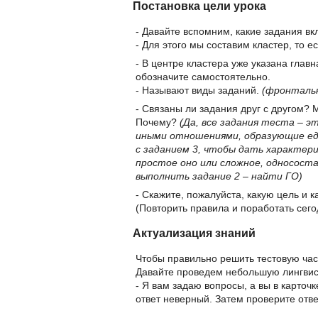
Постановка цели урока
- Давайте вспомним, какие задания вк
- Для этого мы составим кластер, то 
- В центре кластера уже указана глав
обозначите самостоятельно.
- Называют виды заданий.
(фронтальн
- Связаны ли задания друг с другом? 
Почему?
(Да, все задания теста – э
иными отношениями, образующие еди
с заданием 3, чтобы дать характери
простое оно или сложное, однососта
выполнить задание 2 – найти ГО)
- Скажите, пожалуйста, какую цель и к
(Повторить правила и поработать сег
Актуализация знаний
Чтобы правильно решить тестовую част
Давайте проведем небольшую лингвист
- Я вам задаю вопросы, а вы в карточке
ответ неверный. Затем проверите ответ