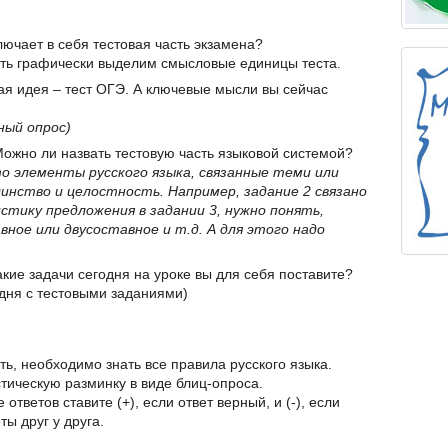
лючает в себя тестовая часть экзамена?
есть графически выделим смысловые единицы теста.
ная идея – тест ОГЭ. А ключевые мысли вы сейчас
ый опрос)
Можно ли назвать тестовую часть языковой системой?
то элементы русского языка, связанные теми или
нство и целостность. Например, задание 2 связано
стику предложения в задании 3, нужно понять,
вное или двусоставное и т.д. А для этого надо
акие задачи сегодня на уроке вы для себя поставите?
одня с тестовыми заданиями)
ь, необходимо знать все правила русского языка.
ическую разминку в виде блиц-опроса.
 ответов ставите (+), если ответ верный, и (-), если
ы друг у друга.