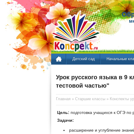
Обр
м
Детский сад
Начальные кл
Урок русского языка в 9 к
тестовой частью"
Главная
»
Старшие классы
»
Конспекты у
Цель:
подготовка учащихся к ОГЭ по р
Задачи:
расширение и углубление знани