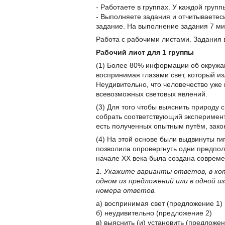
- Работаете в группах. У каждой групп
- Выполняете задания и отчитываетес
задание. На выполнение задания 7 ми
Работа с рабочими листами. Задания 
Рабочий лист для 1 группы
(1) Более 80% информации об окруж
воспринимая глазами свет, который и
Неудивительно, что человечество уже 
всевозможных световых явлений.
(3) Для того чтобы выяснить природу 
собрать соответствующий эксперимент
есть полученных опытным путём, зако
(4) На этой основе были выдвинуты ги
позволила опровергнуть одни предполо
начале XX века была создана совреме
1. Укажите варианты ответов, в ко
одном из предложений или в одной 
номера ответов.
а) воспринимая свет (предложение 1)
б) неудивительно (предложение 2)
в) выяснить (и) установить (предложен