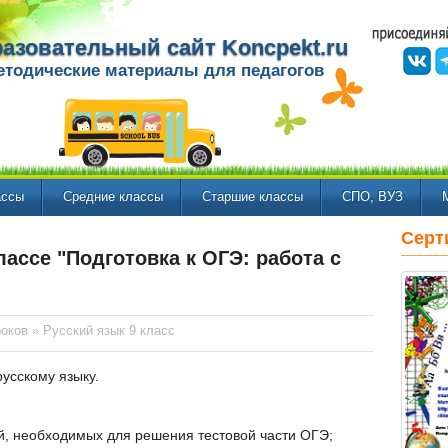
азовательный сайт Koncpekt.ru
етодические материалы для педагогов
ассы
Средние классы
Старшие классы
СПО, ВУЗ
Серт
лассе "Подготовка к ОГЭ: работа с
роков
»
Русский язык 9 класс
усскому языку.
й, необходимых для решения тестовой части ОГЭ;