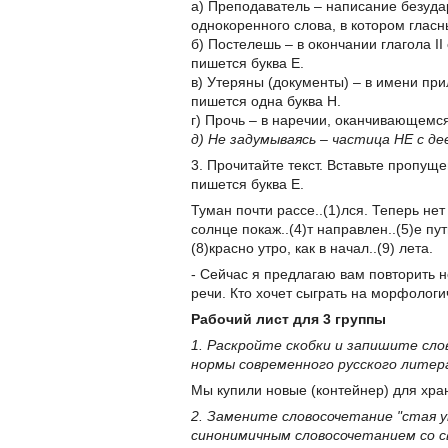
а) Преподаватель – написание безуда
однокоренного слова, в котором гласн
б) Постелешь – в окончании глагола I
пишется буква Е.
в) Утеряны (документы) – в имени пр
пишется одна буква Н.
г) Прочь – в наречии, оканчивающемс
д) Не задумываясь – частица НЕ с д
3. Прочитайте текст. Вставьте пропущ
пишется буква Е.
Туман почти рассе..(1)лся. Теперь нет 
солнце покаж..(4)т направлен..(5)е пути
(8)красно утро, как в начал..(9) лета.
- Сейчас я предлагаю вам повторить 
речи. Кто хочет сыграть на морфолог
Рабочий лист для 3 группы
1. Раскройте скобки и запишите сл
нормы современного русского литер
Мы купили новые (контейнер) для хра
2. Замените словосочетание "стая у
синонимичным словосочетанием со с