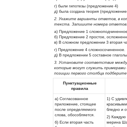
г) были гипотезы (предложение 4)
д) была создана теория (предложение
2. Укажите варианты ответов, в к
текста. Запишите номера ответов
а) Предложение 1 сложноподчиненно
б) Предложение 2 простое, осложнен
в) В сложном предложении 3 вторая ч
г) Предложение 4 сложносочиненное.
д) В предложении 5 составное глаголь
3. Установите соответствие между
которые могут служить примерами д
позиции первого столбца подберит
Пунктуационные
правила
а) Согласованное
1) С удив
приложение, стоящее
красивыми
после определяемого
бледно и о
слова, обособляется.
2) Каждую 
б) Если вторая часть
мерина Ша