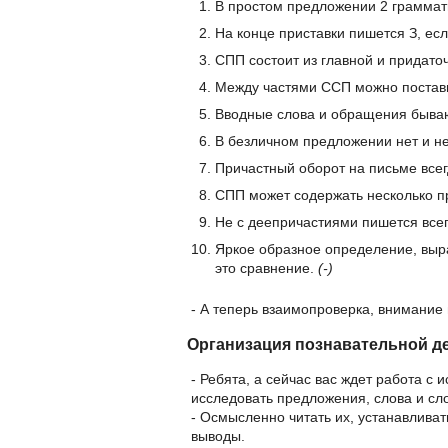
В простом предложении 2 граммат
На конце приставки пишется З, ес
СПП состоит из главной и придаточ
Между частями ССП можно постави
Вводные слова и обращения быва
В безличном предложении нет и н
Причастный оборот на письме все
СПП может содержать несколько 
Не с деепричастиями пишется все
Яркое образное определение, выр
это сравнение.
(-)
- А теперь взаимопроверка, внимание 
Организация познавательной д
- Ребята, а сейчас вас ждет работа с
исследовать предложения, слова и сл
- Осмысленно читать их, устанавлива
выводы.