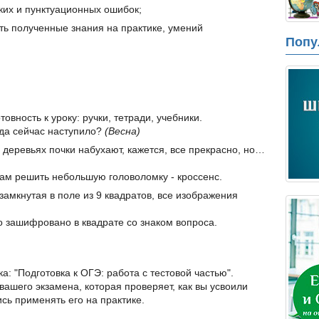
их и пунктуационных ошибок;
ь полученные знания на практике, умений
Попу
товность к уроку: ручки, тетради, учебники.
ода сейчас наступило?
(Весна)
а деревьях почки набухают, кажется, все прекрасно, но…
вам решить небольшую головоломку - кроссенс.
замкнутая в поле из 9 квадратов, все изображения
о зашифровано в квадрате со знаком вопроса.
ка: "Подготовка к ОГЭ: работа с тестовой частью".
 вашего экзамена, которая проверяет, как вы усвоили
ись применять его на практике.