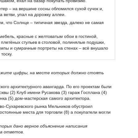
ушаком, ехал на базар покупать провизию.
етер – на вершине сосны обломился сухой сучок и,
а ветви, упал на дорожку аллеи.
м, что Солнце – типичная звезда, далеко не самая
мебель, красные с желтоватым обои в гостиной,
 плетёных стульев в столовой, полинялые подушки,
ампы и сумрачные портреты на стенах – всё внушало
тоску.
кажите цифры, на месте которых должно стоять
ского архитектурного авангарда. По его проектам были
вы (2) Клуб имени Русакова (3) гараж Госплана (4)
нка (5) дом-мастерская самого архитектора.
во-Сухаревского рынка Мельников обустроил
остоянные места для торговли (8) а покупатели могли
торых дано верное объяснение написания
ра ответов.