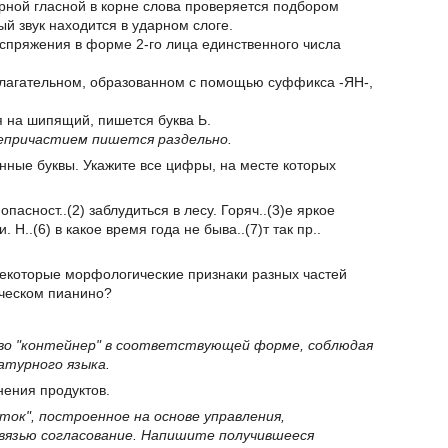
рной гласной в корне слова проверяется подбором
ый звук находится в ударном слоге.
I спряжения в форме 2-го лица единственного числа
илагательном, образованном с помощью суффикса -ЯН-,
я на шипящий, пишется буква Ь.
еепричастием пишется раздельно.
енные буквы. Укажите все цифры, на месте которых
опасност..(2) заблудиться в лесу. Горяч..(3)е яркое
. Н..(6) в какое время года не быва..(7)т так пр..
некоторые морфологические признаки разных частей
ическом пианино?
ово "контейнер" в соответствующей форме, соблюдая
атурного языка.
нения продуктов.
ток", построенное на основе управления,
вязью согласование. Напишите получившееся