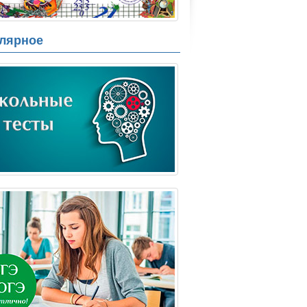
лярное