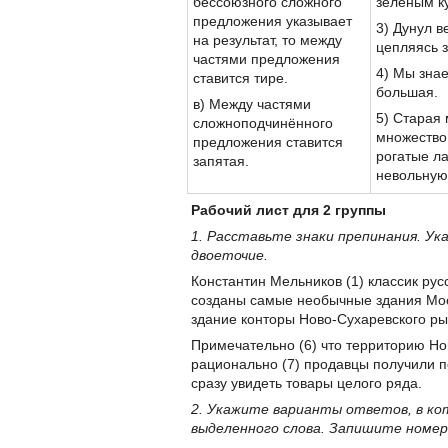
бессоюзного сложного
зелёным к
предложения указывает
3) Дунул в
на результат, то между
цепляясь з
частями предложения
4) Мы знае
ставится тире.
большая.
в) Между частями
5) Старая 
сложноподчинённого
множество
предложения ставится
рогатые л
запятая.
невольную 
Рабочий лист для 2 группы
1. Расставьте знаки препинания. У
двоеточие.
Константин Мельников (1) классик рус
созданы самые необычные здания Моск
здание конторы Ново-Сухаревского ры
Примечательно (6) что территорию Но
рационально (7) продавцы получили п
сразу увидеть товары целого ряда.
2. Укажите варианты ответов, в ко
выделенного слова. Запишите номе