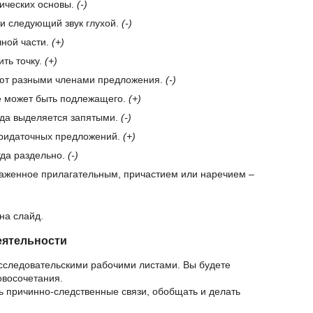
ических основы.
(-)
ли следующий звук глухой.
(-)
ной части.
(+)
ть точку.
(+)
ют разными членами предложения.
(-)
е может быть подлежащего.
(+)
гда выделяется запятыми.
(-)
придаточных предложений.
(+)
гда раздельно.
(-)
аженное прилагательным, причастием или наречием –
на слайд.
еятельности
 исследовательскими рабочими листами. Вы будете
овосочетания.
ть причинно-следственные связи, обобщать и делать