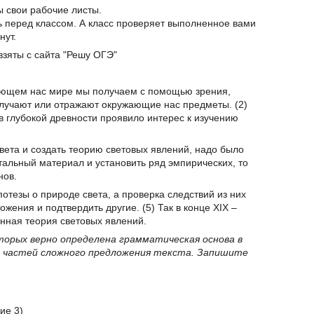
ы свои рабочие листы.
ь перед классом. А класс проверяет выполненное вами
нут.
взяты с сайта "Решу ОГЭ"
ающем нас мире мы получаем с помощью зрения,
злучают или отражают окружающие нас предметы. (2)
в глубокой древности проявило интерес к изучению
света и создать теорию световых явлений, надо было
альный материал и установить ряд эмпирических, то
нов.
потезы о природе света, а проверка следствий из них
жения и подтвердить другие. (5) Так в конце XIX –
нная теория световых явлений.
торых верно определена грамматическая основа в
из частей сложного предложения текста. Запишите
ие 3)