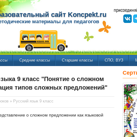
азовательный сайт Koncpekt.ru
етодические материалы для педагогов
ассы
Средние классы
Старшие классы
СПО, ВУЗ
Серт
языка 9 класс "Понятие о сложном
ация типов сложных предложений"
роков
»
Русский язык 9 класс
дставление о сложном предложении как языковой