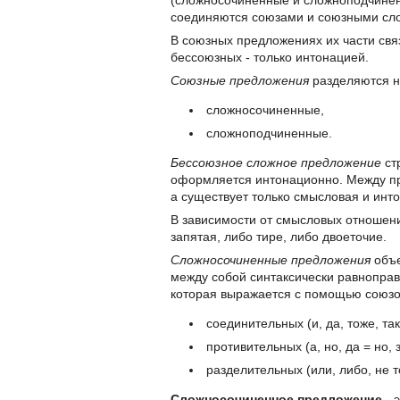
(сложносочиненные и сложноподчинен
соединяются союзами и союзными слов
В союзных предложениях их части свя
бессоюзных - только интонацией.
Союзные предложения
разделяются н
сложносочиненные,
сложноподчиненные.
Бессоюзное сложное предложение
ст
оформляется интонационно. Между пр
а существует только смысловая и инт
В зависимости от смысловых отношен
запятая, либо тире, либо двоеточие.
Сложносочиненные предложения
объе
между собой синтаксически равноправ
которая выражается с помощью союзо
соединительных (и, да, тоже, та
противительных (а, но, да = но, з
разделительных (или, либо, не т
Сложносочиненное предложение
- 