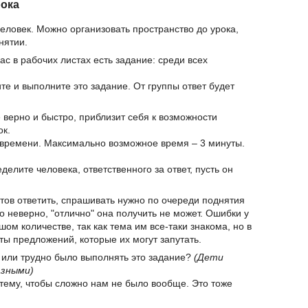
рока
человек. Можно организовать пространство до урока,
нятии.
вас в рабочих листах есть задание: среди всех
ите и выполните это задание. От группы ответ будет
е верно и быстро, приблизит себя к возможности
ок.
о времени. Максимально возможное время – 3 минуты.
еделите человека, ответственного за ответ, пусть он
отов ответить, спрашивать нужно по очереди поднятия
но неверно, "отлично" она получить не может. Ошибки у
шом количестве, так как тема им все-таки знакома, но в
ты предложений, которые их могут запутать.
о или трудно было выполнять это задание?
(Дети
азными)
 тему, чтобы сложно нам не было вообще. Это тоже