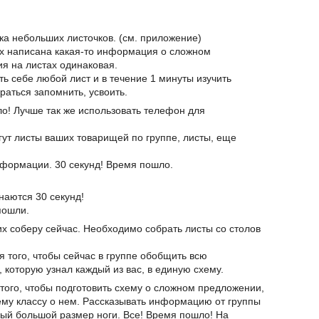
пка небольших листочков. (см. приложение)
тах написана какая-то информация о сложном
я на листах одинаковая.
ть себе любой лист и в течение 1 минуты изучить
раться запомнить, усвоить.
о! Лучше так же использовать телефон для
огут листы ваших товарищей по группе, листы, еще
информации. 30 секунд! Время пошло.
наются 30 секунд!
пошли.
 их соберу сейчас. Необходимо собрать листы со столов
ля того, чтобы сейчас в группе обобщить всю
оторую узнал каждый из вас, в единую схему.
 того, чтобы подготовить схему о сложном предложении,
сему классу о нем. Рассказывать информацию от группы
амый большой размер ноги. Все! Время пошло! На