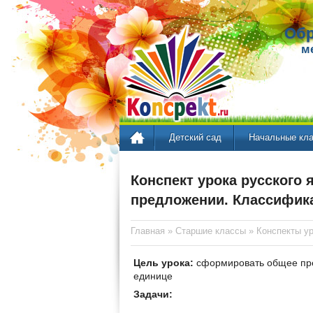
Обр
м
Детский сад
Начальные кл
Конспект урока русского 
предложении. Классифик
Главная
»
Старшие классы
»
Конспекты у
Цель урока:
сформировать общее пре
единице
Задачи: