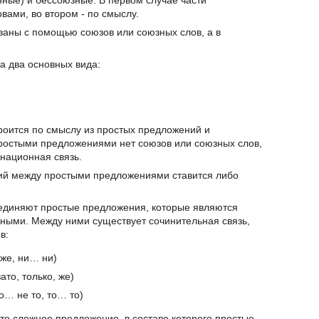
ные) и бессоюзные. В первом случае части
ами, во втором - по смыслу.
заны с помощью союзов или союзных слов, а в
а два основных вида:
роится по смыслу из простых предложений и
остыми предложениями нет союзов или союзных слов,
онационная связь.
ий между простыми предложениями ставится либо
диняют простые предложения, которые являются
ными. Между ними существует сочинительная связь,
в:
кже, ни… ни)
ато, только, же)
о… не то, то… то)
это сложное предложение, в составе которого простые