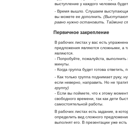
выступление у каждого человека будет
- Время вышло. Слушаем выступающих.
вы можете ее дополнить.
(Выступают 
равно нужно остановить. Тайминг с
Первичное закрепление
В рабочих листах у вас есть упражнен
предложения являются сложными, а 
являются.
- Попробуйте, пожалуйста, выполнить 
минуты.
- Когда группа будет готова ответить, 
- Как только группа поднимает руку, н
если неверно, направить. Но не трати
группу)
- Если вы поймете, что к этому момент
свободного времени, так как дети быс
самостоятельной работы.
В рабочих листах есть задание, в кот
определить вид сложного предложения
выполнят его. В презентации уже ест