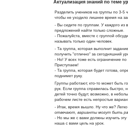
Актуализация знаний по теме у
Разделить учеников на группы по 3-5 
чтобы не уходило лишнее время на за
- Вы сидите по группам. У каждого из 
предложений найти только сложные.
- Пожалуйста, вместе с группой обсуд
называть только один человек.
- Та группа, которая выполнит задани
получить "отлично" за сегодняшний ур
- Но! У всех тоже есть ограничение п
Приступаем!
- Та группа, которая будет готова, опр
поднимет руку.
Группы работают, кто-то может быть г
рук. Если группа справилась быстро, 
детей точно будут, возможно, в неболь
рабочем листе есть непростые вариан
- Итак, время вышло. Ну что же? Легк
отвечают, варианты могут быть р
- Но мы же с вами должны изучить эту
наша с вами цель на урок.