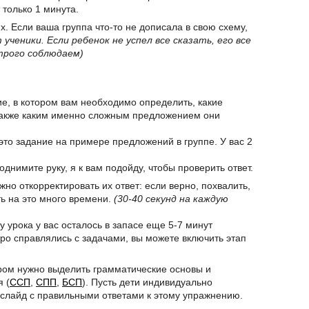
 только 1 минута.
 Если ваша группа что-то не дописала в свою схему,
ученики. Если ребенок не успел все сказать, его все
трого соблюдаем)
ие, в котором вам необходимо определить, какие
также каким именно сложным предложением они
это задание на примере предложений в группе. У вас 2
поднимите руку, я к вам подойду, чтобы проверить ответ.
ужно откорректировать их ответ: если верно, похвалить,
ть на это много времени.
(30-40 секунд на каждую
у урока у вас осталось в запасе еще 5-7 минут
тро справлялись с задачами, вы можете включить этап
ором нужно выделить грамматические основы и
 (
ССП
,
СПП
,
БСП
). Пусть дети индивидуально
ь слайд с правильными ответами к этому упражнению.