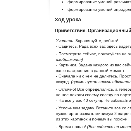
формирование умений различа
формирование умений определят
Ход урока
Приветствие. Организационны
Учитель:
Здравствуйте, ребята!
- Садитесь. Рада всех вас здесь видеть
- Посмотрите сейчас, пожалуйста на э
изображения)
- Картинки. Задача каждого из вас се
ваше настроение в данный момент.
- Сначала ни с кем не делитесь. Прост
секунд.
(время нужно засечь обязате
- Отлично! Все определились, а тепер
на нее похожи своему соседу по парте
- На все у вас 40 секунд. Не забывайт
- Усложняем задачу. Встаньте все со с
нужно организовать минимум 3 встречи
из этих картинок и почему вы похожи.
- Время пошло!
(Все садятся на мест