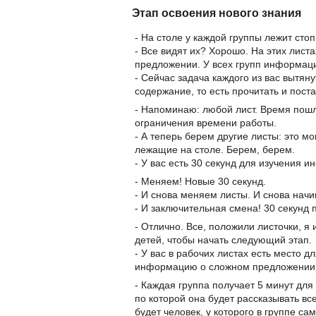
Этап освоения нового знания
- На столе у каждой группы лежит сто
- Все видят их? Хорошо. На этих лис
предложении. У всех групп информаци
- Сейчас задача каждого из вас вытяну
содержание, то есть прочитать и поста
- Напоминаю: любой лист. Время пошл
ограничения времени работы.
- А теперь берем другие листы: это м
лежащие на столе. Берем, берем.
- У вас есть 30 секунд для изучения 
- Меняем! Новые 30 секунд.
- И снова меняем листы. И снова начи
- И заключительная смена! 30 секунд 
- Отлично. Все, положили листочки, я
детей, чтобы начать следующий этап.
- У вас в рабочих листах есть место д
информацию о сложном предложении, к
- Каждая группа получает 5 минут для
по которой она будет рассказывать в
будет человек, у которого в группе с