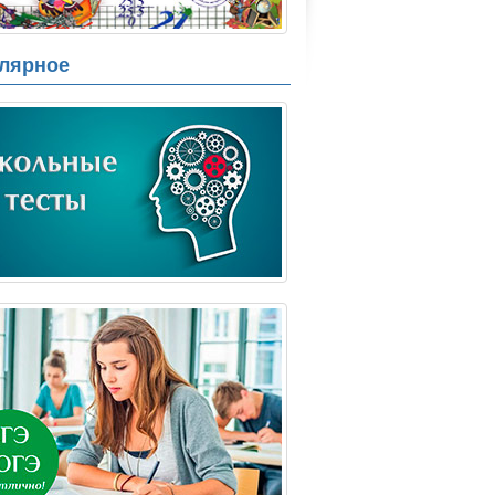
лярное