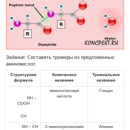
Задание:
Составить тримеры из предложенных
аминокислот.
Структурная
Химическое
Тривиальное
формула
название
название
аминоэтановая
Глицин
кислота
NH –
COOH
CН
NH – CH
2-аминопропановая
Аланин