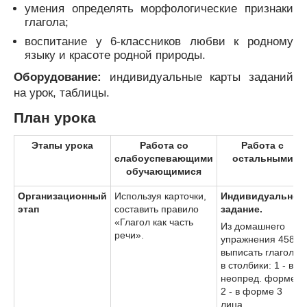
умения определять морфологические признаки
глагола;
воспитание у 6-классников любви к родному
языку и красоте родной природы.
Оборудование:
индивидуальные карты заданий
на урок, таблицы.
План урока
Этапы урока
Работа со
Работа с
слабоуспевающими
остальными
обучающимися
Организационный
Используя карточки,
Индивидуальное
этап
составить правило
задание.
«Глагол как часть
Из домашнего
речи».
упражнения 458
выписать глаголы
в столбики: 1 - в
неопред. форме;
2 - в форме 3
лица.