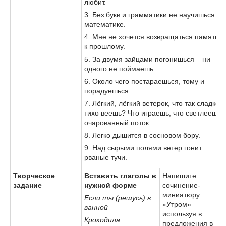
любит.
3. Без букв и грамматики не научишься
математике.
4. Мне не хочется возвращаться памятью
к прошлому.
5. За двумя зайцами погонишься – ни
одного не поймаешь.
6. Около чего постараешься, тому и
порадуешься.
7. Лёгкий, лёгкий ветерок, что так сладко,
тихо веешь? Что играешь, что светлеешь,
очарованный поток.
8. Легко дышится в сосновом бору.
9. Над сырыми полями ветер гонит
рваные тучи.
Творческое
Вставить глаголы в
Напишите
задание
нужной форме
сочинение-
миниатюру
Если ты (решусь) в
«Утром»
ванной
используя в
Крокодила
предложения в