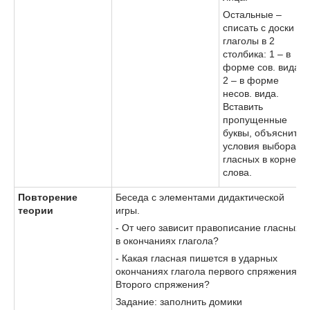
Остальные –
списать с доски
глаголы в 2
столбика: 1 – в
форме сов. вида,
2 – в форме
несов. вида.
Вставить
пропущенные
буквы, объяснить
условия выбора
гласных в корне
слова.
Повторение
Беседа с элементами дидактической
теории
игры.
- От чего зависит правописание гласных
в окончаниях глагола?
- Какая гласная пишется в ударных
окончаниях глагола первого спряжения?
Второго спряжения?
Задание: заполнить домики