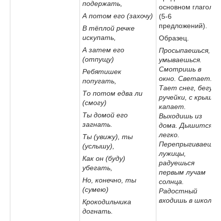
подержать,
основном глаголы
А потом его (захочу)
(5-6
предложений).
В тёплой речке
искупать,
Образец.
А затем его
Просыпаешься,
(отпущу)
умываешься.
Смотришь в
Ребятишек
окно. Светает.
попугать,
Тает снег, бегут
То потом едва ли
ручейки, с крыш
(смогу)
капает.
Ты домой его
Выходишь из
загнать.
дома. Дышится
легко.
Ты (увижу), ты
Перепрыгиваешь
(услышу),
лужицы,
Как он (буду)
радуешься
убегать,
первым лучам
Но, конечно, ты
солнца.
(сумею)
Радостный
входишь в школу.
Крокодильчика
догнать
.