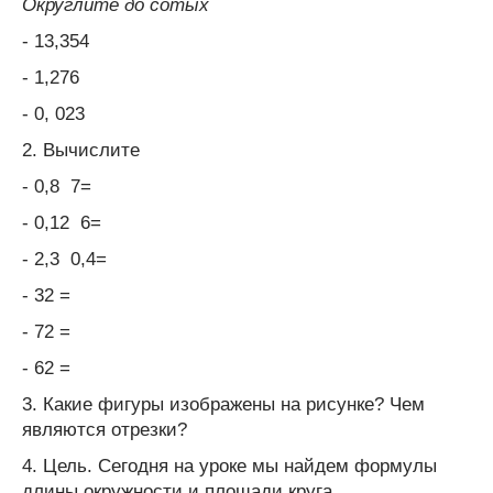
Округлите до сотых
- 13,354
- 1,276
- 0, 023
2. Вычислите
- 0,8 7=
- 0,12 6=
- 2,3 0,4=
- 3
2
=
- 7
2
=
- 6
2
=
3. Какие фигуры изображены на рисунке? Чем
являются отрезки?
4. Цель. Сегодня на уроке мы найдем формулы
длины окружности и площади круга.