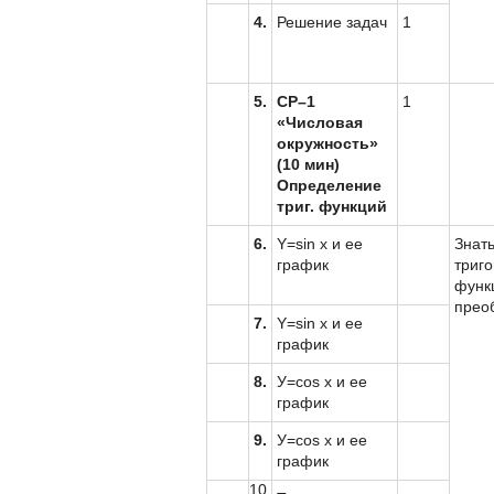
4.
Решение задач
1
5.
СР–1
1
«Числовая
окружность»
(10 мин)
Определение
триг. функций
6.
Y=sin x и ее
Знат
график
триг
функц
прео
7.
Y=sin x и ее
график
8.
У=cos x и ее
график
9.
У=cos x и ее
график
10.