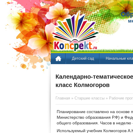
Обр
м
Детский сад
Начальные кл
Календарно-тематическое
класс Колмогоров
Главная
»
Старшие классы
»
Рабочие про
Планирование составлено на основе 
Министерство образования Р.Ф) и Фед
общего образования. Часов в неделю - 
Используемый учебник Колмогоров А.Н