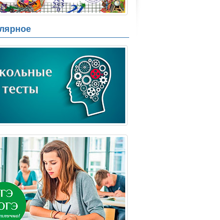
лярное