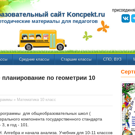
азовательный сайт Koncpekt.ru
етодические материалы для педагогов
ассы
Средние классы
Старшие классы
СПО, ВУЗ
Серт
 планирование по геометрии 10
граммы
»
Математика 10 класс
программы для общеобразовательных школ (
ерального компонента государственного стандарта
3, в год - 101.
. Алгебра и начала анализа. Учебник для 10-11 классов