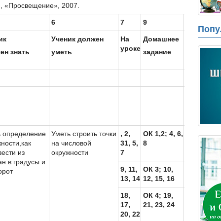
, «Просвещение», 2007.
6
7
9
10
Попу
ик
Ученик должен
На
Домашнее
Средства
уроке
обучения
ен знать
уметь
задание
МУР 10
Первый
урок
ь определение
Уметь строить точки
, 2,
ОК 1,2; 4, 6,
Мур10
ности,как
на числовой
31, 5,
8
триг
ести из
окружности
7
н в градусы и
9, 11,
ОК 3; 10,
Мур10
орот
13, 14
12, 15, 16
триг
18,
ОК 4; 19,
Мур10
17,
21, 23, 24
триг
20, 22