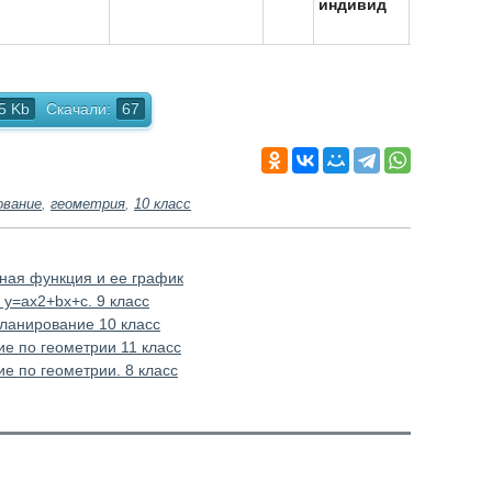
индивид
ппа
5 Kb
Скачали:
67
ование
,
геометрия
,
10 класс
йная функция и ее график
 у=aх2+bх+с. 9 класс
ланирование 10 класс
е по геометрии 11 класс
е по геометрии. 8 класс