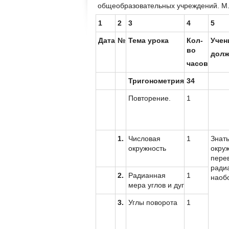
общеобразовательных учреждений. М.
1
2
3
4
5
Дата
№
Тема урока
Кол-
Учен
во
долж
часов
Тригонометрия
34
Повторение.
1
1.
Числовая
1
Знат
окружность
окруж
перев
радиа
2.
Радианная
1
наоб
мера углов и дуг
3.
Углы поворота
1