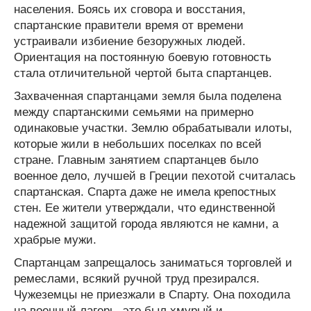
населения. Боясь их сговора и восстания,
спартанские правители время от времени
устраивали избиение безоружных людей.
Ориентация на постоянную боевую готовность
стала отличительной чертой быта спартанцев.
Захваченная спартанцами земля была поделена
между спартанскими семьями на примерно
одинаковые участки. Землю обрабатывали илоты,
которые жили в небольших поселках по всей
стране. Главным занятием спартанцев было
военное дело, лучшей в Греции пехотой считалась
спартанская. Спарта даже не имела крепостных
стен. Ее жители утверждали, что единственной
надежной защитой города являются не камни, а
храбрые мужи.
Спартанцам запрещалось заниматься торговлей и
ремеслами, всякий ручной труд презирался.
Чужеземцы не приезжали в Спарту. Она походила
на военный лагерь, это был хмурый и