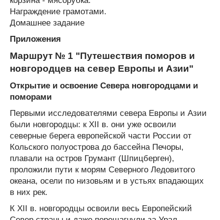
корзина - мясорубка.
Награждение грамотами.
Домашнее задание
Приложения
Маршрут № 1 "Путешествия поморов и
новгородцев на север Европы и Азии"
Открытие и освоение Севера новгородцами и
поморами
Первыми исследователями севера Европы и Азии
были новгородцы: к XII в. они уже освоили
северные берега европейской части России от
Кольского полуострова до бассейна Печоры,
плавали на остров Грумант (Шпицберген),
проложили пути к морям Северного Ледовитого
океана, осели по низовьям и в устьях впадающих
в них рек.
К XII в. новгородцы освоили весь Европейский
Север страны и даже перешагнули за Урал.