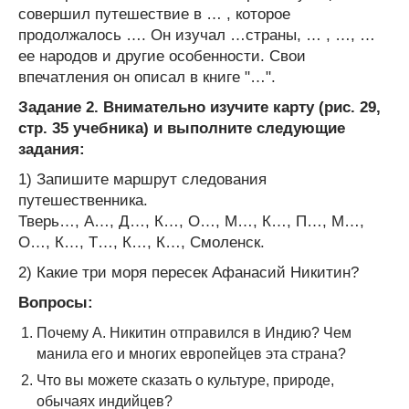
совершил путешествие в … , которое
продолжалось …. Он изучал …страны, … , …, …
ее народов и другие особенности. Свои
впечатления он описал в книге "…".
Задание 2. Внимательно изучите карту (рис. 29,
стр. 35 учебника) и выполните следующие
задания:
1) Запишите маршрут следования
путешественника.
Тверь…, А…, Д…, К…, О…, М…, К…, П…, М…,
О…, К…, Т…, К…, К…, Смоленск.
2) Какие три моря пересек Афанасий Никитин?
Вопросы:
Почему А. Никитин отправился в Индию? Чем
манила его и многих европейцев эта страна?
Что вы можете сказать о культуре, природе,
обычаях индийцев?