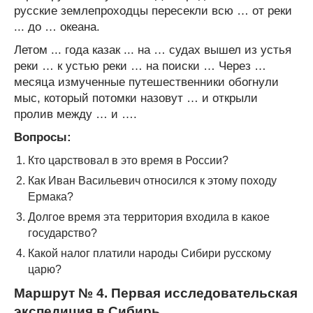
русские землепроходцы пересекли всю … от реки
... до … океана.
Летом ... года казак ... на … судах вышел из устья
реки … к устью реки … на поиски … Через …
месяца измученные путешественники обогнули
мыс, который потомки назовут … и открыли
пролив между … и ….
Вопросы:
Кто царствовал в это время в России?
Как Иван Васильевич относился к этому походу
Ермака?
Долгое время эта территория входила в какое
государство?
Какой налог платили народы Сибири русскому
царю?
Маршрут № 4. Первая исследовательская
экспедиция в Сибирь