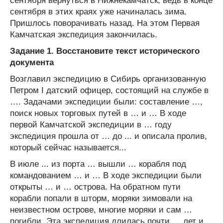
сентября вернуться в Нижнекамчатск, ведь в конце
сентября в этих краях уже начиналась зима.
Пришлось поворачивать назад. На этом Первая
Камчатская экспедиция закончилась.
Задание 1. Восстановите текст исторического
документа
Возглавил экспедицию в Сибирь организованную
Петром I датский офицер, состоящий на службе в
…. Задачами экспедиции были: составление …,
поиск новых торговых путей в … и … В ходе
первой Камчатской экспедиции в … году
экспедиция прошла от … до ... и описала пролив,
который сейчас называется...
В июле ... из порта … вышли … корабля под
командованием … и … В ходе экспедиции были
открыты … и … острова. На обратном пути
корабли попали в шторм, моряки зимовали на
неизвестном острове, многие моряки и сам …
погибли. Эта экспедиция длилась почти … лет и