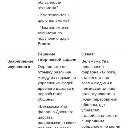
обязанности
вельможа?
- Как относится к
царю вельможа?
- Чем занимался
вельможа по
поручению царя
Египта.
Решение
Ответ:
творческой задачи
Закрепление
Вельможа Уна
изученного
Определите по
прославлял
отрывку различие
фараона как бога,
между взглядами на
ставил его над
управление людей
всеми людьми и
древнего царства и
признавал за ним
первобытной
полноту власти, а
общины.
люди первобытной
общины, где
«Вельможа Уна
управлял
фараона Древнего
старейшина вместе
царства,
с народным
рассказывая о своих
собранием не могли
деяниях во славу