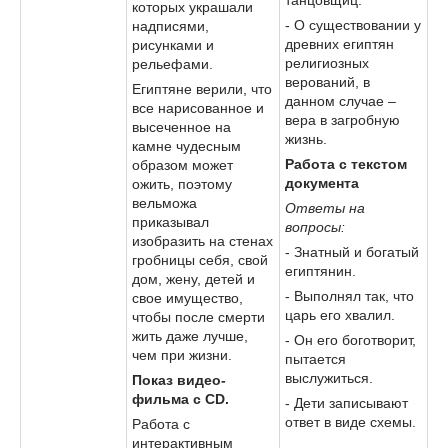
которых украшали
- О существовании у
надписями,
древних египтян
рисунками и
религиозных
рельефами.
верований, в
Египтяне верили, что
данном случае –
все нарисованное и
вера в загробную
высеченное на
жизнь.
камне чудесным
Работа с текстом
образом может
документа
ожить, поэтому
вельможа
Ответы на
приказывал
вопросы:
изобразить на стенах
- Знатный и богатый
гробницы себя, свой
египтянин.
дом, жену, детей и
- Выполнял так, что
свое имущество,
царь его хвалил.
чтобы после смерти
жить даже лучше,
- Он его боготворит,
чем при жизни.
пытается
выслужиться.
Показ видео-
фильма с CD.
- Дети записывают
ответ в виде схемы.
Работа с
интерактивным