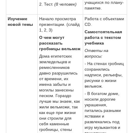
учащихся по плану-
2. Тест.
(8 человек)
памятке.
Изучение
Начало просмотра
Работа с объектами
новой темы
презентации. (слайд
CD.
1, 2, 3)
Самостоятельная
О чем могут
работа с текстом
рассказать
учебника
гробницы вельмож
Ответы на
Дома египетских
вопросы:
земледельцев и
- На стенах гробниц
ремесленников
сохранились
давно разрушились
надписи, рельефы,
от времени, их
рисунки о жизни
имена забыты и
вельмож.
могилы занесены
- В богатом доме,
песком. Гораздо
носили дорогие
лучше мы знаем, как
украшения,
жили вельможи, так
питались разными
как еще при жизни
яствами и
они строили для
развлекались под
себя каменные
игру музыкантов и
гробницы, стены
танцовщиц.