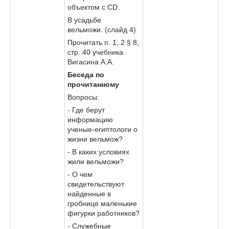
объектом с CD.
В усадьбе
вельможи. (слайд 4)
Прочитать п. 1, 2 § 8,
стр. 40 учебника
Вигасина А.А.
Беседа по
прочитанному
Вопросы:
- Где берут
информацию
ученые-египтологи о
жизни вельмож?
- В каких условиях
жили вельможи?
- О чем
свидетельствуют
найденные в
гробнице маленькие
фигурки работников?
- Служебные