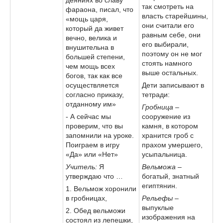
так смотреть на
фараона, писал, что
власть старейшины,
«мощь царя,
они считали его
который да живет
равным себе, они
вечно, велика и
его выбирали,
внушительна в
поэтому он не мог
большей степени,
стоять намного
чем мощь всех
выше остальных.
богов, так как все
осуществляется
Дети записывают в
согласно приказу,
тетради:
отданному им»
Гробница
–
- А сейчас мы
сооружение из
проверим, что вы
камня, в котором
запомнили на уроке.
хранится гроб с
Поиграем в игру
прахом умершего,
«Да» или «Нет»
усыпальница.
Учитель:
Я
Вельможа
–
утверждаю что …
богатый, знатный
египтянин.
1. Вельмож хоронили
в гробницах,
Рельефы
–
выпуклые
2. Обед вельможи
изображения на
состоял из лепешки,