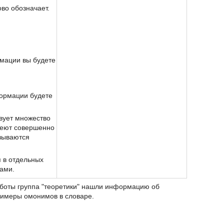
ово обозначает.
рмации вы будете
формации будете
вует множество
имеют совершенно
азываются
 в отдельных
ами.
аботы группа "теоретики" нашли информацию об
римеры омонимов в словаре.