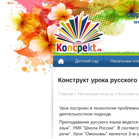
Обр
м
Детский сад
Начальные кл
Конструкт урока русского
Главная
»
Начальные классы
»
Конспекты
Урок построен в технологии проблемн
деятельностном подходе.
Преподавание русского языка ведется 
язык", УМК "Школа России". В соответ
речи".
Урок "Омонимы"
является 3-м у