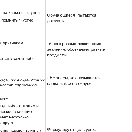
ь на классы – группы.
Обучающиеся пытаются
 помнить? (устно)
доказать.
м признаком.
-У него разные лексические
значения, обозначает разные
предметы
ится к какой-либо
- Не знаем, как называются
рут по 2 карточки со
слова, как слово «лук».
шивают карточку в
нием.
лодный» - антонимы,
ческое значение.
меет несколько
а друга.
Формулируют цель урока
нения каждой группы)