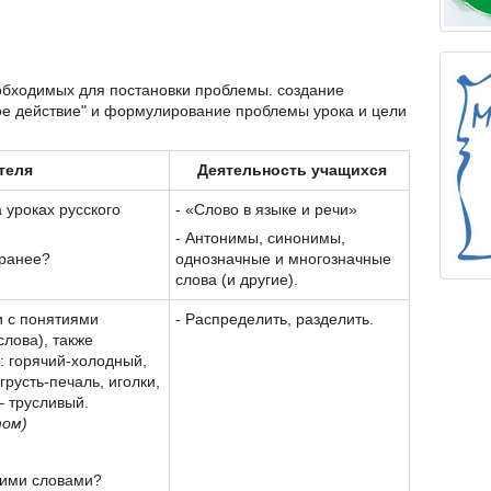
обходимых для постановки проблемы. создание
е действие" и формулирование проблемы урока и цели
теля
Деятельность учащихся
 уроках русского
- «Слово в языке и речи»
- Антонимы, синонимы,
 ранее?
однозначные и многозначные
слова (и другие).
и с понятиями
- Распределить, разделить.
лова), также
: горячий-холодный,
грусть-печаль, иголки,
– трусливый.
том)
тими словами?