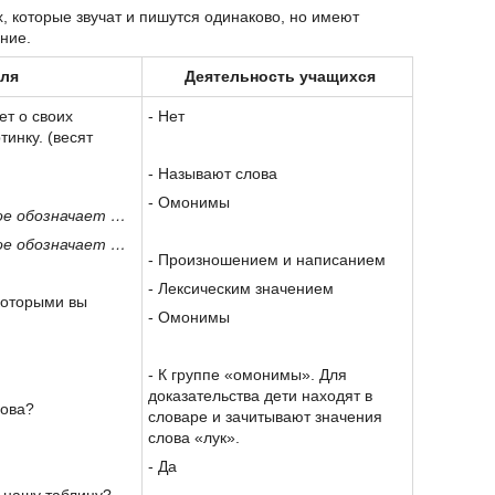
х, которые звучат и пишутся одинаково, но имеют
ние.
еля
Деятельность учащихся
ет о своих
- Нет
тинку. (весят
- Называют слова
- Омонимы
ое обозначает …
ое обозначает …
- Произношением и написанием
- Лексическим значением
 которыми вы
- Омонимы
- К группе «омонимы». Для
доказательства дети находят в
лова?
словаре и зачитывают значения
слова «лук».
- Да
в нашу таблицу?