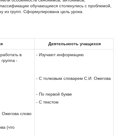
или особенности синонимов, антонимов,
классификации обучающиеся столкнулись с проблемой,
дну из групп. Сформулирована цель урока.
ля
Деятельность учащихся
 работать в
- Изучают информацию
5 группа -
- С толковым словарем С.И. Ожегова
- По первой букве
- С текстом
. Ожегова слово
ва (что