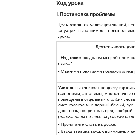
Ход урока
I. Постановка проблемы
Цель этапа:
актуализация знаний, не
ситуации "выполнимое – невыполнимо
урока.
Деятельность учи
- Над каким разделом мы работаем на
языка?
- С какими понятиями познакомились
Учитель вывешивает на доску карточк
(синонимы, антонимы, многозначные с
помещены в отдельный столбик слова
лист, колокольчик, черный-белый, лук, 
день-ночь, неприятель-враг, храбрый 
(напечатаны на листах разным цве
- Прочитайте слова на доске.
- Какое задание можно выполнить с э