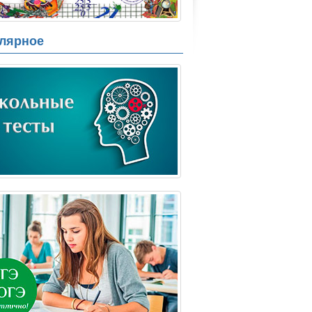
лярное