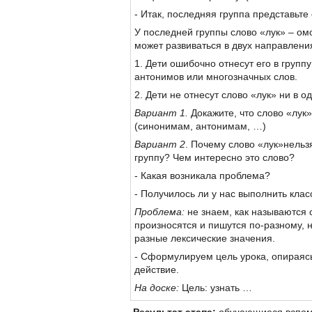
- Итак, последняя группа представьте 
У последней группы слово «лук» – ом
может развиваться в двух направлени
1. Дети ошибочно отнесут его в групп
антонимов или многозначных слов.
2. Дети не отнесут слово «лук» ни в од
Вариант 1.
Докажите, что слово «лук»
(синонимам, антонимам, …)
Вариант 2
. Почему слово «лук»нельзя
группу? Чем интересно это слово?
- Какая возникала проблема?
- Получилось ли у нас выполнить кл
Проблема:
не знаем, как называются 
произносятся и пишутся по-разному,
разные лексические значения.
- Сформулируем цель урока, опираяс
действие.
На доске:
Цель: узнать …