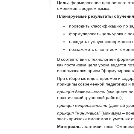
Цель:
формирование ценностного отн
омонимов в родном языке.
Планируемые результаты обучения
проводить классификацию по з
формулировать цель урока с по
находить нужную информацию в т
познакомить с понятием "омони
В соответствии с технологией формир
как постановка цели урока ведется п
использовался прием "формулирование
При отборе методов, приемов и соде
принципы современной педагогики и п
принцип деятельности
(учащиеся пол
практической групповой работы);
принцип непрерывности
(данный урок
принцип "минимакса"
(минимум – пони
знать признаки омонимов и уметь их о
Материалы:
карточки, текст "Омонимы