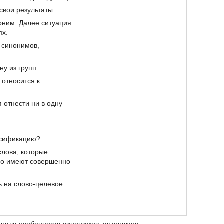
свои результаты.
оним. Далее ситуация
ях.
у синонимов,
ну из групп.
 относится к …..
 отнести ни в одну
ассификацию?
слова, которые
 но имеют совершенно
ь на слово-целевое