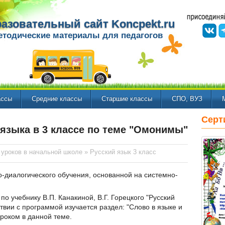
азовательный сайт Koncpekt.ru
етодические материалы для педагогов
ассы
Средние классы
Старшие классы
СПО, ВУЗ
Серт
 языка в 3 классе по теме "Омонимы"
 уроков в начальной школе
»
Русский язык 3 класс
о-диалогического обучения, основанной на системно-
по учебнику В.П. Канакиной, В.Г. Горецкого "Русский
ствии с программой изучается раздел: "Слово в языке и
роком в данной теме.