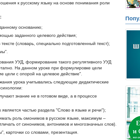
ошения к русскому языку на основе понимания роли
:
Попу
аданному основанию;
мощью заданного целевого действия;
ексте (словарь, специально подготовленный текст);
мы".
ования УУД, формирование такого регулятивного УУД
оэтапно. На данном уроке при формулировке цели
 цели с опорой на целевое действие".
ржания урока учитывались следующие дидактические
сихологии:
учают знание не в готовом виде, а в процессе
 является частью раздела "Слово в языке и речи");
мать роль омонимов в русском языке, максимум –
тличать от синонимов, антонимов и многозначных слов).
", карточки со словами, презентация.