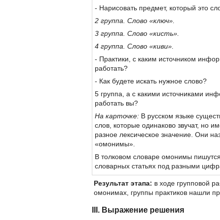
- Нарисовать предмет, который это сл
2 группа. Слово «ключ».
3 группа. Слово «кисть».
4 группа. Слово «киви».
- Практики, с каким источником инфо
работать?
- Как будете искать нужное слово?
5 группа, а с какими источниками ин
работать вы?
На карточке:
В русском языке сущест
слов, которые одинаково звучат, но 
разное лексическое значение. Они н
«омонимы».
В толковом словаре омонимы пишутся
словарных статьях под разными цифр
Результат этапа:
в ходе групповой р
омонимах, группы практиков нашли п
III. Выражение решения