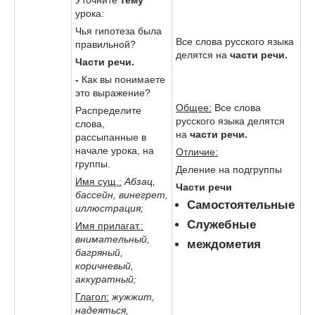
урока:
Чья гипотеза была
Все слова русского языка
правильной?
делятся на
части речи.
Части речи.
-
Как вы понимаете
это выражение?
Общее:
Все слова
Распределите
русского языка делятся
слова,
на
части речи.
рассыпанные в
начале урока, на
Отличие:
группы.
Деление на подгруппы
Имя сущ.:
Абзац,
Части речи
бассейн, винегрет,
Самостоятельные
иллюстрация;
Служебные
Имя прилагат.:
внимательный,
междометия
багряный,
коричневый,
аккуратный;
Глагол:
жужжит,
надеяться,