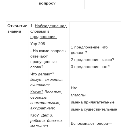
вопрос
?
Открытие
1.
Наблюдение над
знаний
словами в
предложении.
Упр 205.
1 предложение: что
- На какие вопросы
делают?
отвечают
2 предложение: какие?
пропущенные
3 предложение: кто?
слова?
Что делают?
Бегут, смеются,
считают;
На:
Какие?
Веселые,
глаголы
озорные,
имена прилагательные
внимательные,
аккуратные;
имена существительные
Кто?
Дети,
ребята, девочки,
Вспоминают: опора—
мальчики.