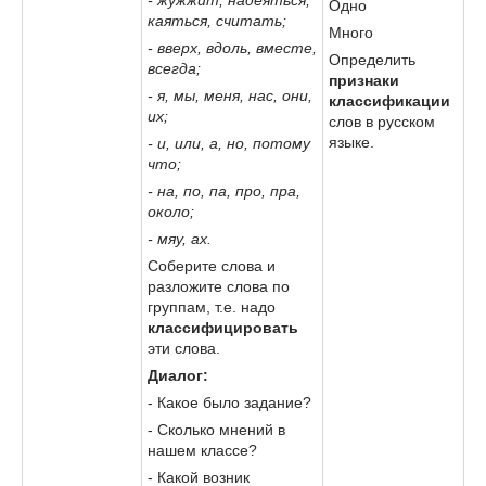
Одно
каяться, считать;
Много
- вверх, вдоль, вместе,
Определить
всегда;
признаки
- я, мы, меня, нас, они,
классификации
их;
слов в русском
языке.
- и, или, а, но, потому
что;
- на, по, па, про, пра,
около;
- мяу, ах.
Соберите слова и
разложите слова по
группам, т.е. надо
классифицировать
эти слова.
Диалог:
- Какое было задание?
- Сколько мнений в
нашем классе?
- Какой возник