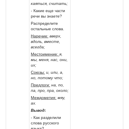
каяться, считать;
- Какие еще части
речи вы знаете?
Распределите
остальные слова.
Наречие:
вверх,
вдоль, вместе,
всегда;
Местоимение:
я,
мы, меня, нас, они,
их;
Союзы:
и, или, а,
но, потому что;
Предлоги:
на, по,
па, про, пра, около;
Междометия:
мяу,
ах.
Вывод:
- Как разделили
слова русского
языка?