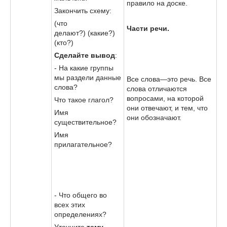
правило на доске.
Закончить схему:
(что
Части речи.
делают?) (какие?)
(кто?)
Сделайте вывод
:
- На какие группы
мы раздели данные
Все слова—это речь. Все
слова?
слова отличаются
вопросами, на которой
Что такое глагол?
они отвечают, и тем, что
Имя
они обозначают.
существительное?
Имя
прилагательное?
- Что общего во
всех этих
определениях?
Уточните
тему