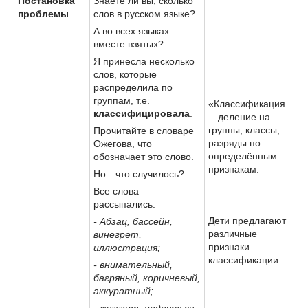
Постановка
Знаете ли вы, сколько
проблемы
слов в русском языке?
А во всех языках
вместе взятых?
Я принесла несколько
слов, которые
распределила по
группам, т.е.
«Классификация
классифицировала
.
—деление на
группы, классы,
Прочитайте в словаре
разряды по
Ожегова, что
определённым
обозначает это слово.
признакам.
Но…что случилось?
Все слова
рассыпались.
Дети предлагают
- Абзац, бассейн,
различные
винегрет,
признаки
иллюстрация;
классификации.
- внимательный,
багряный, коричневый,
аккуратный;
- жужжит, надеяться,