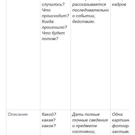
случилось?
рассказывается
кадров
Что
последовательно
происходит?
о событии,
Когда
действиях.
произошло?
Что будет
потом?
Описание
Какой?
Дать полные
Одна
какая?
точные сведения
картинка,
какое?
о предмете
фотограф
состоянии,
застывши