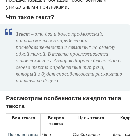
уникальными признаками.
Что такое текст?
Текст
– это два и более предложений,
расположенных в определенной
последовательности и связанных по смыслу
одной темой. В тексте прослеживается
основная мысль. Автор выбирает для создания
своего текста определённый тип речи,
который и будет способствовать раскрытию
поставленной цели.
Рассмотрим особенности каждого типа
текста
Вид текста
Вопрос
Цель текста
Кадры
текста
Повествование
Что
Сообщается,
Клип, смен