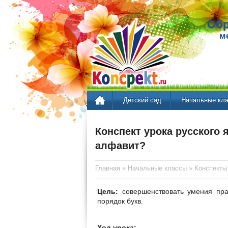
Обр
м
Детский сад
Начальные кл
Конспект урока русского 
алфавит?
Главная
»
Начальные классы
»
Конспекты
Цель:
совершенствовать умения прав
порядок букв.
Ход урока: