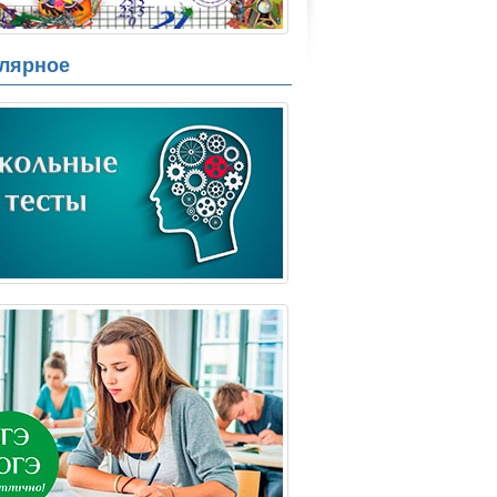
лярное