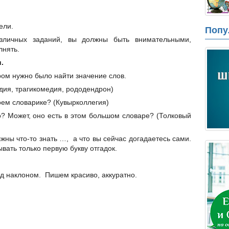
ели.
Попу
зличных заданий, вы должны быть внимательными,
лнять.
.
ром нужно было найти значение слов.
дия, трагикомедия, рододендрон)
воем словарике? (Кувырколлегия)
во? Может, оно есть в этом большом словаре? (Толковый
жны что-то знать …, а что вы сейчас догадаетесь сами.
ывать только первую букву отгадок.
д наклоном. Пишем красиво, аккуратно.