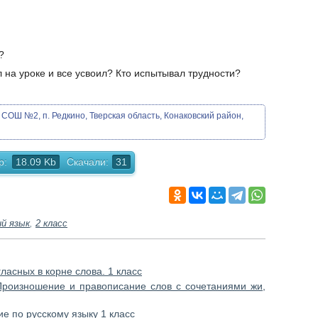
?
л на уроке и все усвоил? Кто испытывал трудности?
ОШ №2, п. Редкино, Тверская область, Конаковский район,
р:
18.09 Kb
Скачали:
31
ий язык
,
2 класс
ласных в корне слова. 1 класс
"Произношение и правописание слов с сочетаниями жи,
е по русскому языку 1 класс