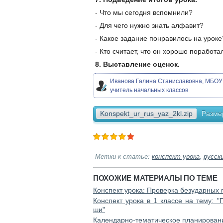
- Что мы сегодня вспомнили?
- Для чего нужно знать алфавит?
- Какое задание понравилось на уроке
- Кто считает, что он хорошо поработа
8. Выставление оценок.
Иванова Галина Станиславовна, МБОУ С
учитель начальных классов
Konspekt_ur_rus_yaz_2kl.zip
Разме
Метки к статье:
конспект урока
,
русск
ПОХОЖИЕ МАТЕРИАЛЫ ПО ТЕМЕ
Конспект урока: Проверка безударных г
Конспект урока в 1 классе на тему: 
ши"
Календарно-тематическое планировани