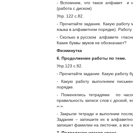
- Вспомним, что такое алфавит и н
(работа с диском)
Упр. 122 с.82.
- Прочитайте задание. Какую работу
языка в алфавитном порядке). Работу
- Сколько в русском алфавите гласны
Какие буквы звуков не обозначают?
Физминутка
6. Продолжение работы по теме.
Упр.123 с.82.
- Прочитайте задание. Какую работу 
- Какую работу выполняем письме
порядке.
- Поменялись тетрадями по часов
правильность записи слов с доской, е
«-».
- Закрыли тетради и выполним посл
Задание – запишите их в алфавитно
запишет фамилии на листочке, а все 
7. Подведение итогов урока.