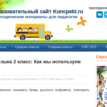
азовательный сайт Koncpekt.ru
етодические материалы для педагогов
ассы
Средние классы
Старшие классы
СПО, ВУЗ
Серт
языка 2 класс: Как мы используем
 уроков в начальной школе
»
Русский язык 2 класс
ильно называть буквы русского алфавита, повторить