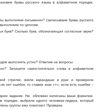
азовем буквы русского языка в алфавитном порядке.
 мы выполняем письменно? (записываем буквы русского
 выполняем по цепочке.
х букв? Сколько букв, обозначающих согласные звуки?
будем выполнять устно? Ответим на вопросы.
нно? Запишите самостоятельно слова в алфавитном
ой стрелке, взяли карандаши в руки и проверили
сли нет ошибок, то ставим знак «+», если есть ошибки –
еднее задание. На обложках написаны ваши фамилии.
м порядке, выбрали одного человека-лидера, который
члены группы ему помогают. Проверка.