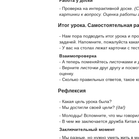
Работа у доски
- Проверка на интерактивной доске.
(
картинки к вопросу. Оценка работы
Итог урока. Самостоятельная р
- Нам пора подводить итог урока и пр
задачей. Напомните, пожалуйста какая
- У вас на столах лежат карточки с те
Взаимопроверка
- А теперь поменяйтесь листочками и
- Верните листочки друг другу и посмо
оценку.
- Сколько правильных ответов, такое к
Рефлексия
- Какая цель урока была?
- Мы достигли своей цели?
(да!)
- Молодцы! Вспомните, что мы говори
- В чем же заключается дружба Китая 
Заключительный момент
- Мы разные, но нужно уметь жить в м