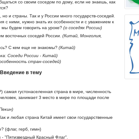
бщаться со своим соседом по дому, если не знаешь, как
тся?
 но и страны. Так и у России много государств-соседей.
я с ними, нужно знать их особенности и с уважением к
м мы будем говорить на уроке?
(о соседях России)
вем восточных соседей России.
(Китай, Монголия,
ись? С кем еще не знакомы?
(Китай)
ка: Соседи России - Китай)
 особенность стран-соседей)
Введение в тему
Р) самая густонаселенная страна в мире, численность
 человек, занимает 3 место в мире по площади после
Пекин)
 Как и любая страна Китай имеет свои государственные
? (флаг, герб, гимн)
 - "Пятизвездный Красный Флаг".