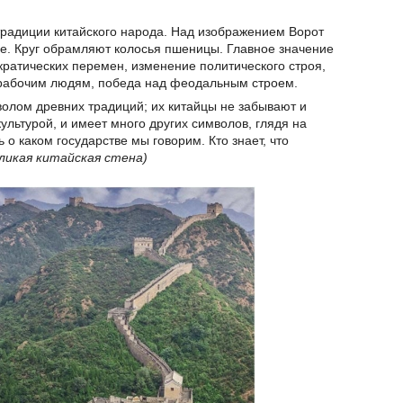
традиции китайского народа. Над изображением Ворот
ге. Круг обрамляют колосья пшеницы. Главное значение
кратических перемен, изменение политического строя,
к рабочим людям, победа над феодальным строем.
волом древних традиций; их китайцы не забывают и
культурой, и имеет много других символов, глядя на
 о каком государстве мы говорим. Кто знает, что
еликая китайская стена)