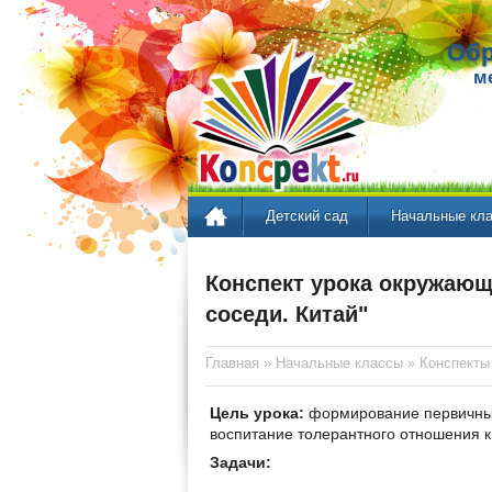
Обр
м
Детский сад
Начальные кл
Конспект урока окружающе
соседи. Китай"
Главная
»
Начальные классы
»
Конспекты
Цель урока:
формирование первичных 
воспитание толерантного отношения к
Задачи: