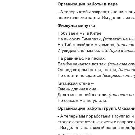
Организация работы в паре
- А теперь чтобы закрепить наши знан
аналитические карты. Вы должны их за
Физкультминутка
Побываем мы в Китае
На высоких Гималаях,
(встают на цып
На Тибет взойдем мы смело,
(шагают
И увидим снег мы белый.
(рука к гла
На равнинах, на песках,
Бамбук качается вот так.
(покачивают
Он под ветром гнется, гнется,
(наклон
Но стоит и не сдается
(выпрямляются
Китайская стена –
Очень длинная она.
Долго мы по ней шагали,
(шагают на
Но совсем мы не устали.
Организация работы групп. Оказан
- А теперь мы поработаем в группах 
столах лежат желтые листы с вопросам
- Вы должны на каждый вопрос подобр