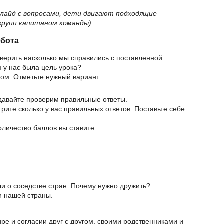
Слайд с вопросами, дети двигают подходящие
 групп капитаном команды)
абота
оверить насколько мы справились с поставленной
 у нас была цель урока?
стом. Отметьте нужный вариант.
 давайте проверим правильные ответы.
трите сколько у вас правильных ответов. Поставьте себе
оличество баллов вы ставите.
ли о соседстве стран. Почему нужно дружить?
и нашей страны.
ире и согласии друг с другом, своими родственниками и