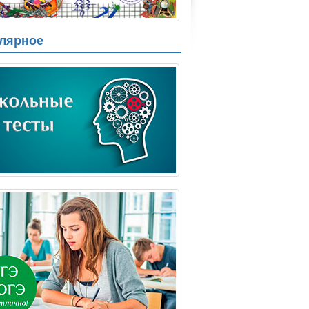
лярное