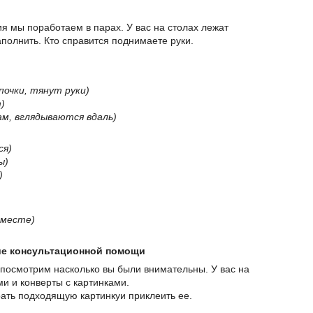
ия мы поработаем в парах. У вас на столах лежат
полнить. Кто справится поднимаете руки.
очки, тянут руки)
)
зам, вглядываются вдаль)
ся)
ы)
)
 месте)
ие консультационной помощи
и посмотрим насколько вы были внимательны. У вас на
и и конверты с картинками.
ать подходящую картинкуи приклеить ее.