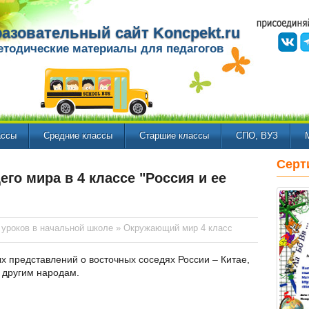
азовательный сайт Koncpekt.ru
етодические материалы для педагогов
ассы
Средние классы
Старшие классы
СПО, ВУЗ
Серт
го мира в 4 классе "Россия и ее
 уроков в начальной школе
»
Окружающий мир 4 класс
представлений о восточных соседях России – Китае,
 другим народам.