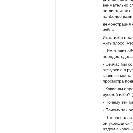
внимательно сл
на листочках о
наиболее важн
демонстрация 
изба».
Итак, изба пос
жить плохо. Чт
- Что значит об
порядок, сдела
- Сейчас мы с
экскурсию в ру
главные места 
просмотра подп
- Какие вы опр
русской избе? 
- Почему эти 
- Почему так 
- Что располаг
он украшался?
рядом с красны