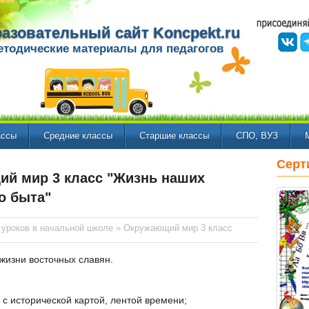
азовательный сайт Koncpekt.ru
етодические материалы для педагогов
ассы
Средние классы
Старшие классы
СПО, ВУЗ
Серт
ий мир 3 класс "Жизнь наших
о быта"
 уроков в начальной школе
»
Окружающий мир 3 класс
жизни восточных славян.
с исторической картой, лентой времени;