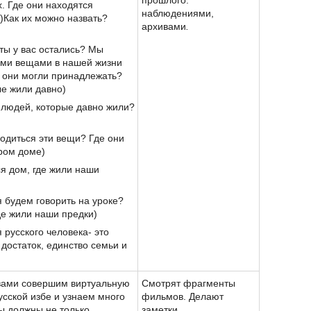
прошлого:
. Где они находятся
наблюдениями,
.)Как их можно назвать?
архивами
.
ты у вас остались? Мы
ими вещами в нашей жизни
у они могли принадлежать?
ые жили давно)
 людей, которые давно жили?
ходиться эти вещи? Где они
ром доме)
ся дом, где жили наши
я будем говорить на уроке?
де жили наши предки)
 русского человека- это
 достаток, единство семьи и
 вами совершим виртуальную
Смотрят фрагменты
усской избе и узнаем много
фильмов. Делают
ы должны не только
заметки.