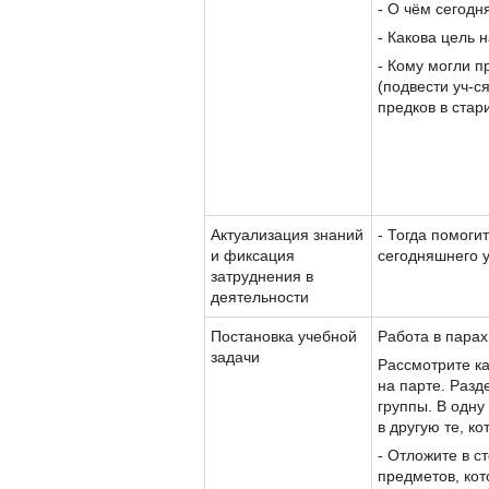
- О чём сегодн
- Какова цель 
- Кому могли п
(подвести уч-с
предков в стар
Актуализация знаний
- Тогда помоги
и фиксация
сегодняшнего у
затруднения в
деятельности
Постановка учебной
Работа в пара
задачи
Рассмотрите ка
на парте. Разд
группы. В одну
в другую те, к
- Отложите в с
предметов, ко