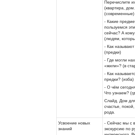
Перечислите их
(квартира, дом
(современные)
- Какие предме
пользуемся эт
сейчас? А ком
(людям, котор
- Как называют
(предки)
- Где могли на
«жили»? (в ста
- Как называет
предки? (изба)
- О чём сегодн
Что узнаем? (г
Слайд. Дом для
счастье, покой,
рода.
Усвоение новых
- Сейчас мы с
знаний
экскурсию по р
интересного. В