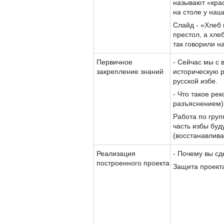
называют «крас
на столе у наш
Слайд - «Хлеб н
престол, а хлеб
так говорили н
Первичное
- Сейчас мы с
закрепление знаний
историческую р
русской избе.
- Что такое ре
разъяснением)
Работа по гру
часть избы буд
(восстанавлива
Реализация
- Почему вы сд
построенного проекта
Защита проекта