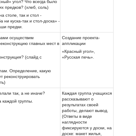
ный» угол? Что всегда было
их предков? (хлеб, соль)
а столе, так и стол -
а ни куска-так и стол-доска» -
аши предки.
 вами осуществим
Создание проекта-
еконструкцию главных мест в
аппликации
«Красный угол»,
конструкция? (слайд с
«Русская печь».
ппам. Определение, какую
ут реконструировать
ть)
елали так, а не иначе?
Каждая группа учащихся
рассказывают о
 каждой группы.
результатах своей
работы, делают вывод.
(Ответы в виде
наглядности
фиксируются у доски, на
доске: макет жилья,