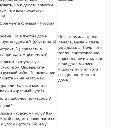
ушать, но и делать пометки
 том, что вам покажется
ым.
фрагмента фильма «Русская
троена. Но в пустом доме
Печь кормила, грела,
о нужно сделать? (обустроить)
лечила, мыла и спать
укладывала. Печь - это
устроить? ( привести в
тепло, приготовление
ть пригодным для жилья)
пищи, на печи спали, в
овершим виртуальную
печи даже мылись.
сскую избу. Определите
«Красный» угол - это
в русской избе. По окончании
священное место в
ишите их на карточках.
доме.
еделили главные места в
(печь и «красный» угол)
места наиболее почитаемы?
решили?
алось в «красном» углу? Как
 Какой предмет располагался
м углом? (стол). Почему