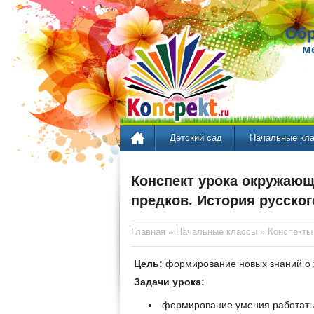
Обр
м
Детский сад
Начальные кл
Конспект урока окружающ
предков. История русског
Главная
»
Начальные классы
»
Конспекты
Цель:
формирование новых знаний о 
Задачи урока:
формирование умения работать 