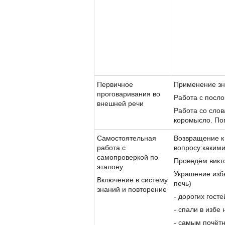
Первичное
Применение з
проговаривания во
Работа с посло
внешней речи
Работа со слов
коромысло. По
Самостоятельная
Возвращение к
работа с
вопросу:каким
самопроверкой по
Проведём викт
эталону.
Украшение избы
Включение в систему
печь)
знаний и повторение
- дорогих гост
- спали в избе
- самым почёт