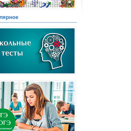
лярное