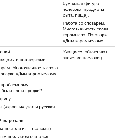
бумажная фигура
человека, предметы
быта, пища).
Работа со словарём.
Многозначность слова
коромысло. Поговорка
«Дым коромыслом»
наний.
Учащиеся объясняют
значение пословиц.
вицами и поговорками.
арём. Многозначность слова
говорка «Дым коромыслом».
 проблемному
и были наши предки?
орину.
 («красны» угол и русская
ей встречали…
 на постели из… (соломы)
ным продуктом считался…