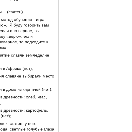
и… (святец)
метод обучения - игра
ю». Я буду говорить вам
если оно верное, вы
ову «верю», если
еверное, то подходите к
рю».
нятие славян земледелие
и в Африке (нет);
ния славяне выбирали место
и в доме из кирпичей (нет);
в древности: хлеб, квас,
;
 в древности: картофель,
(нет);
пок, статен, у него
ода, светлые голубые глаза