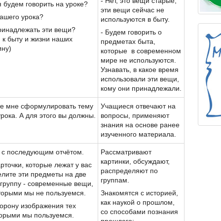
- Нет, это вещи старые,
я будем говорить на уроке?
эти вещи сейчас не
нашего урока?
используются в быту.
ринадлежать эти вещи?
- Будем говорить о
я к быту и жизни наших
предметах быта,
ину)
которые в современном
мире не используются.
Узнавать, в какое время
использовали эти вещи,
кому они принадлежали.
те мне сформулировать тему
Учащиеся отвечают на
рока. А для этого вы должны.
вопросы, применяют
знания на основе ранее
изученного материала.
х с последующим отчётом.
Рассматривают
картинки, обсуждают,
рточки, которые лежат у вас
распределяют по
елите эти предметы на две
группам.
 группу - современные вещи,
оторыми мы не пользуемся.
Знакомятся с историей,
как наукой о прошлом,
торону изображения тех
со способами познания
торыми мы пользуемся.