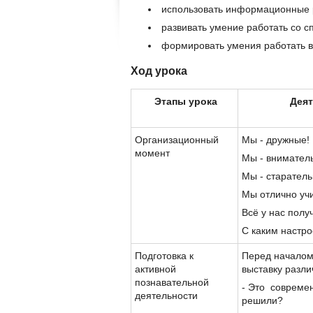
использовать информационные 
развивать умение работать со с
формировать умения работать в
Ход урока
Этапы урока
Деят
Организационный
Мы - дружные!
момент
Мы - внимател
Мы - старатель
Мы отлично уч
Всё у нас полу
С каким настр
Подготовка к
Перед началом
активной
выставку разл
познавательной
- Это совреме
деятельности
решили?