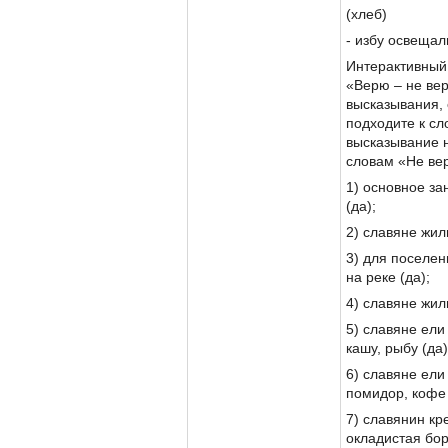
(хлеб)
- избу освещал
Интерактивный 
«Верю – не вер
высказывания, 
подходите к сл
высказывание н
словам «Не ве
1) основное за
(да);
2) славяне жил
3) для поселе
на реке (да);
4) славяне жил
5) славяне ели 
кашу, рыбу (да)
6) славяне ели
помидор, кофе 
7) славянин кре
окладистая бор