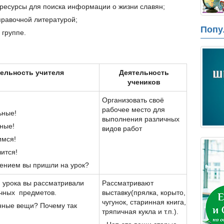
ресурсы для поиска информации о жизни славян;
правочной литературой;
Попу
 группе.
ельность учителя
Деятельность
учеников
Организовать своё
рабочее место для
ьные!
выполнения различных
ные!
видов работ
имся!
чится!
оением вы пришли на урок?
 урока вы рассматривали
Рассматривают
ичных предметов.
выставку(прялка, корыто,
чугунок, старинная книга,
нные вещи? Почему так
тряпичная кукла и т.п.).