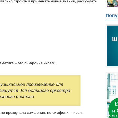
ельно строить и применять новые знания, рассуждать
Попу
ематика – это симфония чисел".
музыкальное произведение для
пишутся для большого оркестра
анного состава
с тоже прозвучала симфония, но симфония чисел.