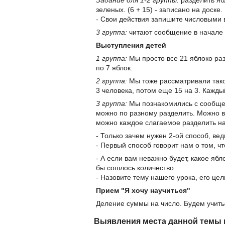
зеленых. (6 + 15) - записано на доске.
- Свои действия запишите числовыми
3 группа:
читают сообщение в начале у
Выступления детей
1 группа:
Мы просто все 21 яблоко разд
по 7 яблок.
2 группа:
Мы тоже рассматривали тако
3 человека, потом еще 15 на 3. Кажды
3 группа:
Мы познакомились с сообщен
можно по разному разделить. Можно вс
можно каждое слагаемое разделить на
- Только зачем нужен 2-ой способ, ве
- Первый способ говорит нам о том, ч
- А если вам неважно будет, какое яб
бы сошлось количество.
- Назовите тему нашего урока, его цел
Прием "Я хочу научиться"
Деление суммы на число. Будем учить
Выявления места данной темы 