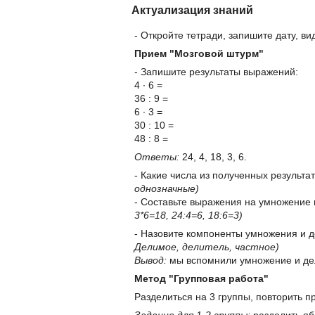
Актуализация знаний
- Откройте тетради, запишите дату, ви
Прием "Мозговой штурм"
- Запишите результаты выражений:
4 ∙ 6 =
36 : 9 =
6 ∙ 3 =
30 : 10 =
48 : 8 =
Ответы:
24, 4, 18, 3, 6.
- Какие числа из полученных результа
однозначные)
- Составьте выражения на умножение
3*6=18, 24:4=6, 18:6=3)
- Назовите компоненты умножения и 
Делимое, делитель, частное)
Вывод:
мы вспомнили умножение и дел
Метод "Групповая работа"
Разделиться на 3 группы, повторить п
Задание для 1-2 группы:
разделить яб