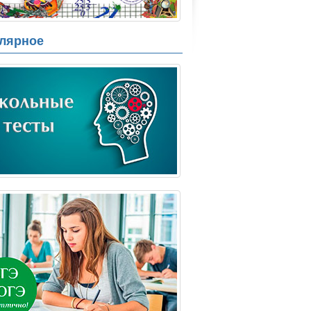
лярное