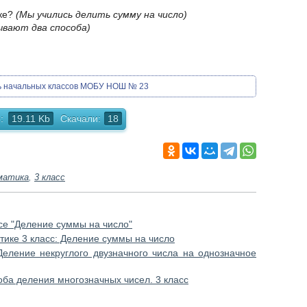
оке?
(Мы учились делить сумму на число)
ывают два способа)
ль начальных классов МОБУ НОШ № 23
:
19.11 Kb
Скачали:
18
матика
,
3 класс
ссе "Деление суммы на число"
тике 3 класс: Деление суммы на число
Деление некруглого двузначного числа на однозначное
оба деления многозначных чисел. 3 класс