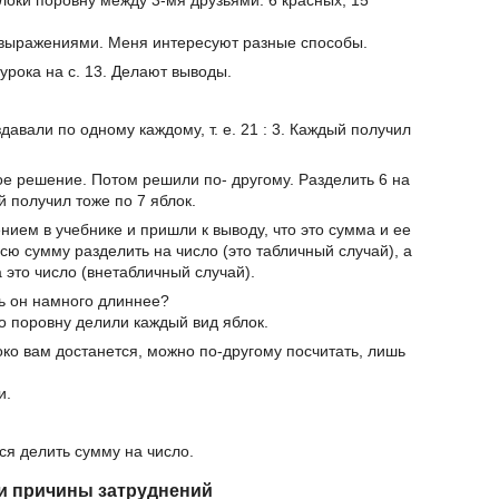
 выражениями. Меня интересуют разные способы.
рока на с. 13. Делают выводы.
авали по одному каждому, т. е. 21 : 3. Каждый получил
е решение. Потом решили по- другому. Разделить 6 на
й получил тоже по 7 яблок.
ием в учебнике и пришли к выводу, что это сумма и ее
ю сумму разделить на число (это табличный случай), а
 это число (внетабличный случай).
дь он намного длиннее?
то поровну делили каждый вид яблок.
локо вам достанется, можно по-другому посчитать, лишь
и.
ся делить сумму на число.
и причины затруднений