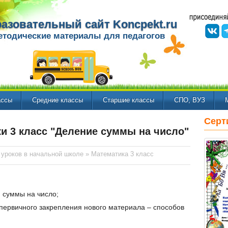
азовательный сайт Koncpekt.ru
етодические материалы для педагогов
ассы
Средние классы
Старшие классы
СПО, ВУЗ
Серт
ки 3 класс "Деление суммы на число"
 уроков в начальной школе
»
Математика 3 класс
 суммы на число;
 первичного закрепления нового материала – способов