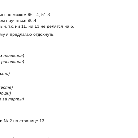
 мы не можем 96 : 4; 51:3
ем научиться 96:4.
й, т.к. ни 11, ни 13 не делятся на 6.
му я предлагаю отдохнуть.
м плавание)
 рисование)
есте)
месте)
доши)
я за парты)
и № 2 на странице 13.