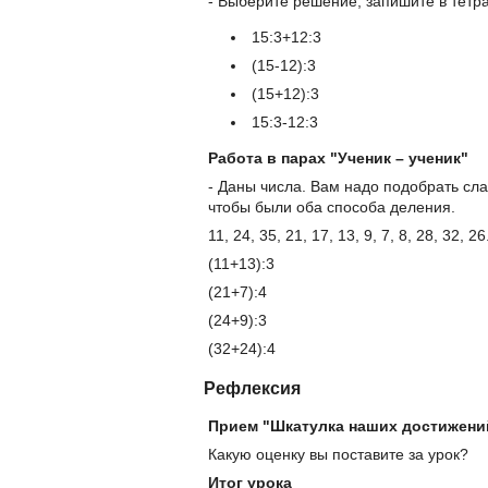
- Выберите решение, запишите в тетр
15:3+12:3
(15-12):3
(15+12):3
15:3-12:3
Работа в парах "Ученик – ученик"
- Даны числа. Вам надо подобрать сл
чтобы были оба способа деления.
11, 24, 35, 21, 17, 13, 9, 7, 8, 28, 32, 26
(11+13):3
(21+7):4
(24+9):3
(32+24):4
Рефлексия
Прием "Шкатулка наших достижени
Какую оценку вы поставите за урок?
Итог урока