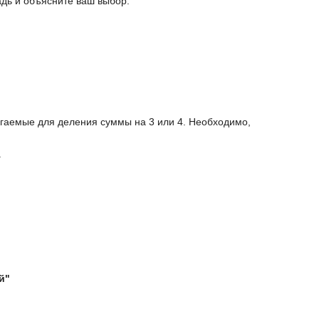
адь и объясните ваш выбор.
агаемые для деления суммы на 3 или 4. Необходимо,
.
й"