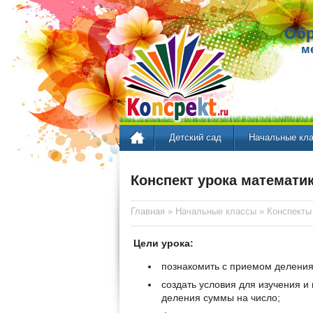
Обр
м
Детский сад
Начальные кл
Конспект урока математи
Главная
»
Начальные классы
»
Конспекты
Цели урока:
познакомить с приемом деления
создать условия для изучения и
деления суммы на число;