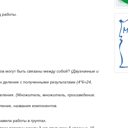
д работы.
тов могут быть связаны между собой?
(Двузначные и
 и деление с полученными результатами
(4*6=24,
деления.
(Множитель, множитель, произведение.
ение, названия компонентов.
равила работы в группах.
локи поровну между 3-мя друзьями: 6 красных, 15