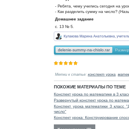
- Ребята, чему учились сегодня на ур
- Как разделить сумму на число?
(Наз
Домашнее задание
с. 13 № 5.
Кулакова Марина Анатольевна, учите
delenie-summy-na-chislo.rar
Размер
Метки к статье:
конспект урока
,
мате
ПОХОЖИЕ МАТЕРИАЛЫ ПО ТЕМЕ
Конспект урока по математике в 3 кла
Развернутый конспект урока по матема
Конспект урока математики 3 класс "
число"
Конспект урока: Конструирование спос