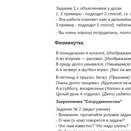
Задание 1 с объяснением у доски.
1, 2 примеры - подходит 2 способ, т.к.
- Эта работа поможет нам в дальнейш
3 пример - подходит 1 способ, табличны
- Вы очень хорошо потрудились, поэто
Физминутка
В понедельник я купался,
(Изображае
А во вторник — рисовал.
(Изображаем
В среду долго умывался,
(Умываемся)
А в четверг в футбол играл.
(Бег на м
В пятницу я прыгал, бегал,
(Прыгаем)
Очень долго танцевал.
(Кружимся на 
А в субботу, воскресенье
(Хлопки в ла
Целый день я отдыхал.
(Дети садятс
Закрепление "Сотрудничество"
Задание № 2 (ведет ученик)
- Внимание, прочитайте условие задач
- О чем (о ком) говорится в задаче?
- Что нам известно? Что надо узнать?