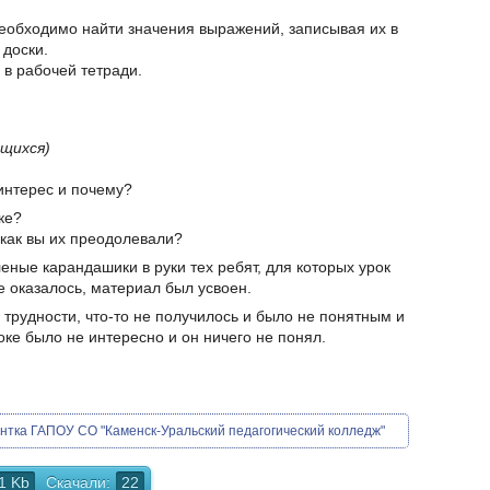
необходимо найти значения выражений, записывая их в
 доски.
 в рабочей тетради.
щихся)
интерес и почему?
ке?
 как вы их преодолевали?
леные карандашики в руки тех ребят, для которых урок
е оказалось, материал был усвоен.
о трудности, что-то не получилось и было не понятным и
оке было не интересно и он ничего не понял.
нтка ГАПОУ СО "Каменск-Уральский педагогический колледж"
1 Kb
Скачали:
22