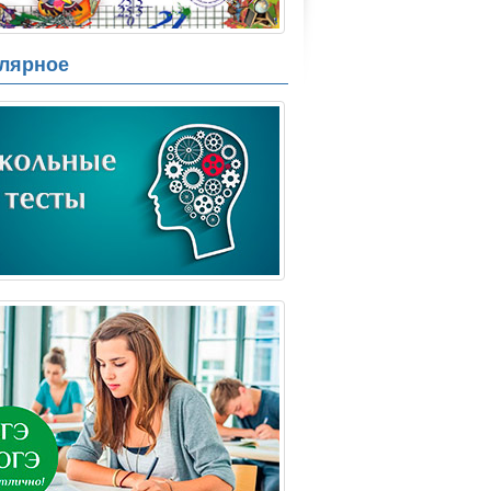
лярное