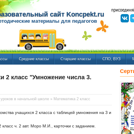
азовательный сайт Koncpekt.ru
етодические материалы для педагогов
ассы
Средние классы
Старшие классы
СПО, ВУЗ
Серт
и 2 класс "Умножение числа 3.
 уроков в начальной школе
»
Математика 2 класс
комства учащихся 2 класса с таблицей умножения на 3 и
класс ч. 2 авт. Моро М.И., карточки с заданием.