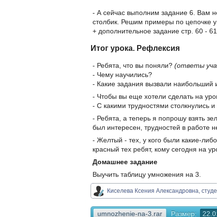
- А сейчас выполним задание 6. Вам 
столбик. Решим примеры по цепочке у
+ дополнительное задание стр. 60 - 61
Итог урока. Рефлексия
- Ребята, что вы поняли?
(ответы уча
- Чему научились?
- Какие задания вызвали наибольший 
- Чтобы вы еще хотели сделать на уро
- С какими трудностями столкнулись и
- Ребята, а теперь я попрошу взять зе
был интересен, трудностей в работе н
- Желтый - тех, у кого были какие-либ
красный тех ребят, кому сегодня на ур
Домашнее задание
Выучить таблицу умножения на 3.
Киселева Ксения Александровна, студе
umnozhenie-na-3.rar
Размер:
22.0