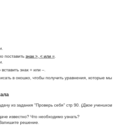
и.
мо поставить
знак >, < или =
.
и.
вставить знак + или –.
исать в окошко, чтобы получить уравнения, которые мы
иала
дачу из задания "Проверь себя" стр 90.
(Двое учеников
адаче известно? Что необходимо узнать?
 Запишите решение.