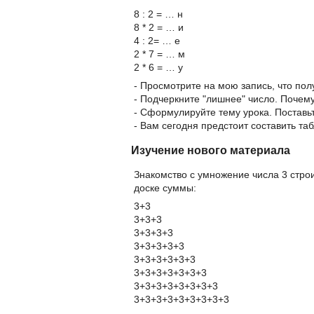
8 : 2 = … н
8 * 2 = … и
4 : 2= … е
2 * 7 = … м
2 * 6 = … у
- Просмотрите на мою запись, что пол
- Подчеркните "лишнее" число. Почем
- Сформулируйте тему урока. Поставь
- Вам сегодня предстоит составить та
Изучение нового материала
Знакомство с умножение числа 3 стро
доске суммы:
3+3
3+3+3
3+3+3+3
3+3+3+3+3
3+3+3+3+3+3
3+3+3+3+3+3+3
3+3+3+3+3+3+3+3
3+3+3+3+3+3+3+3+3