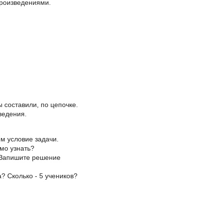
произведениями.
 составили, по цепочке.
ведения.
ем условие задачи.
имо узнать?
? Запишите решение
а? Сколько - 5 учеников?