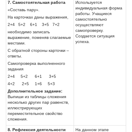
7. Самостоятельная работа
Используется
индивидуальная форма
«Составь пару».
работы. Учащиеся
На карточках даны выражения,
самостоятельно
2+4 5+2 6+1 3+5 7+2
осуществляют
самопроверку.
необходимо записать
Создается ситуация
выражение, поменяв слагаемые
успеха.
местами.
С обратной стороны карточки –
ответы.
Самопроверка выполненного
задания
2+4 5+2 6+1 3+5
4+2 2+5 1+6 5+3
Дополнительное задание:
Выпиши из таблицы сложения
несколько других пар равенств,
иллюстрирующих
переместительное свойство
сложения.
8. Рефлексия деятельности
На данном этапе