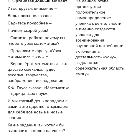
1. Организационный момент.
На данном этапе
организуется
Итак, друзья, внимание –
положительное
Ведь прозвенел звонок.
самоопределение
Садитесь поудобнее –
ученика к деятельности,
а именно создаются
Начнем скорей урок!
условия для
- Скажите, ребята, почему вы
возникновения
любите урок математики?
внутренней потребности
- Продолжите фразу: «Урок
включения в
математики – это…»
деятельность «хочу»,
выделяется
- Верно. Урок математики – это
содержательная область
царство смекалки, чудес,
«могу»
веселья, творчества,
воображения, исследования.
К.Ф. Гаусс сказал: «Математика
– царица всех наук».
И мы каждый день попадаем с
вами в это царство, открываем
для себя все новые и новые
знания.
Какие задания вы хотели бы
выполнить сегодня на уроке?