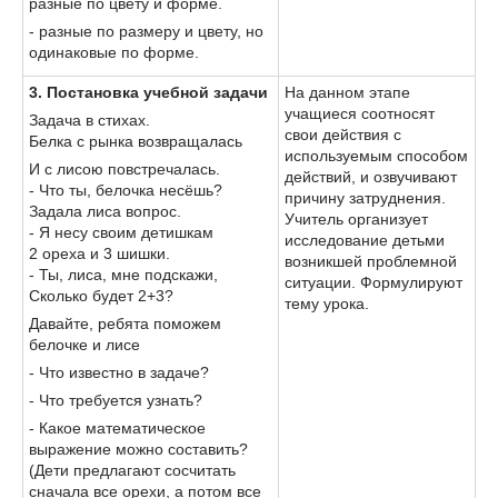
разные по цвету и форме.
- разные по размеру и цвету, но
одинаковые по форме.
3. Постановка учебной задачи
На данном этапе
учащиеся соотносят
Задача в стихах.
свои действия с
Белка с рынка возвращалась
используемым способом
И с лисою повстречалась.
действий, и озвучивают
- Что ты, белочка несёшь?
причину затруднения.
Задала лиса вопрос.
Учитель организует
- Я несу своим детишкам
исследование детьми
2 ореха и 3 шишки.
возникшей проблемной
- Ты, лиса, мне подскажи,
ситуации. Формулируют
Сколько будет 2+3?
тему урока.
Давайте, ребята поможем
белочке и лисе
- Что известно в задаче?
- Что требуется узнать?
- Какое математическое
выражение можно составить?
(Дети предлагают сосчитать
сначала все орехи, а потом все