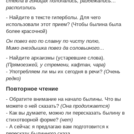
стекла в гоницах полопались, разбежались…
расползлись
- Найдите в тексте гиперболы. Для чего
использовали этот прием? (Чтобы былина была
более красочной)
Он повез его по славну по чисту полю,
Мимо гнездышка повез да соловьиного…
- Найдите архаизмы (устаревшие слова).
(Прямоезжей, у стремени, кафтан, чара)
- Употребляем ли мы их сегодня в речи?
(Очень
редко)
Повторное чтение
- Обратите внимание на начало былины. Что вы
можете о ней сказать?
(Она продолжается)
- Как вы думаете, можно ли пересказать былину в
стихотворной форме?
(нет)
- А сейчас я предлагаю вам подготовится к
пересказу былинного сказа.