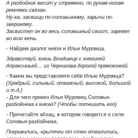
А разбойник весит у стремени, по рукам-ногам
ремнями связан.
Ну-ка, засвищи по-соловьиному, зарычи по-
звериному.
Засвистел он во весь соловьиный свист, заревел
во всю мочь.
- Найдем диалог князя и Ильи Муромца.
Здравствуй, князь Владимир с княгиней
Апраксиньей… из Чернигова дорогой прямоезжей.
- Каким вы представляете себе Илью Муромца?
(Храбрый, сильный, отважный, высокий, большой
и т.д.)
- Для чего привез Илья Муромец Соловья-
разбойника к князю?
(Чтобы потешить его)
- Прочитайте абзац, в котором говорится о силе
Соловья-разбойника.
Покривились, крылечки от стен отвалились,