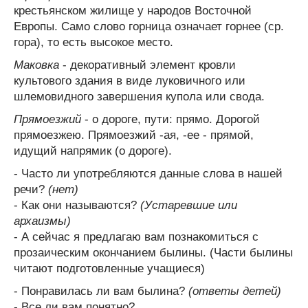
крестьянском жилище у народов Восточной
Европы. Само слово горница означает горнее (ср.
гора), то есть высокое место.
Маковка
- декоративный элемент кровли
культового здания в виде луковичного или
шлемовидного завершения купола или свода.
Прямоезжий
- о дороге, пути: прямо. Дорогой
прямоезжею. Прямоезжий -ая, -ее - прямой,
идущий напрямик (о дороге).
- Часто ли употребляются данные слова в нашей
речи?
(нет)
- Как они называются?
(Устаревшие или
архаизмы)
- А сейчас я предлагаю вам познакомиться с
прозаическим окончанием былины. (Части былины
читают подготовленные учащиеся)
- Понравилась ли вам былина?
(ответы детей)
- Все ли вам понятно?