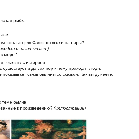
лотая рыбка.
.
все..
ем: сколько раз Садко не звали на пиры?
находят и зачитывают)
 в море?
ят былину с историей.
ь существует и до сих пор к нему приходят люди.
 показывает связь былины со сказкой. Как вы думаете,
к теме былин.
сованные к произведению?
(иллюстрации)