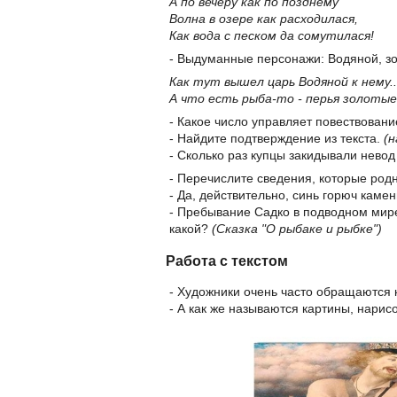
А по вечеру как по позднему
Волна в озере как расходилася,
Как вода с песком да сомутилася!
- Выдуманные персонажи: Водяной, зо
Как тут вышел царь Водяной к нему..
А что есть рыба-то - перья золотые 
- Какое число управляет повествовани
- Найдите подтверждение из текста.
(
- Сколько раз купцы закидывали невод
- Перечислите сведения, которые родн
- Да, действительно, синь горюч камен
- Пребывание Садко в подводном мире
какой?
(Сказка "О рыбаке и рыбке")
Работа с текстом
- Художники очень часто обращаются 
- А как же называются картины, нари