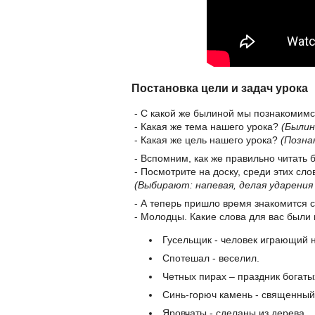
Постановка цели и задач урока
- С какой же былиной мы познакомим
- Какая же тема нашего урока?
(Былин
- Какая же цель нашего урока?
(Позна
- Вспомним, как же правильно читать 
- Посмотрите на доску, среди этих сл
(Выбирают: напевая, делая ударения 
- А теперь пришло время знакомится 
- Молодцы. Какие слова для вас были
Гусельщик - человек играющий н
Спотешал - веселил.
Четных пирах – праздник богаты
Синь-горюч камень - священный
Яровчаты - сделаны из дерева.