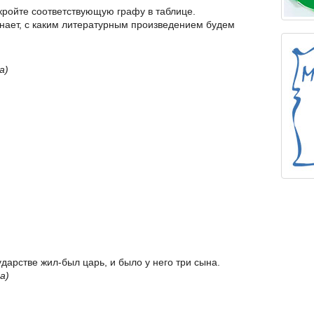
кройте соответствующую графу в таблице.
знает, с каким литературным произведением будем
а)
ударстве жил-был царь, и было у него три сына.
а)