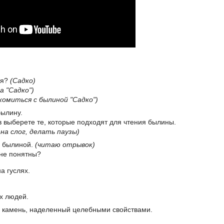
ся?
(Садко)
а "Садко")
комиться с былиной "Садко")
былину.
ов выберете те, которые подходят для чтения былины.
на слог, делать паузы)
с былиной.
(читаю отрывок)
 не понятны?
а гуслях.
х людей.
 камень, наделенный целебными свойствами.