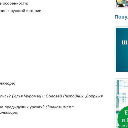
е особенности;
ие к русской истории.
Попу
льклоре)
ились?
(Илья Муромец и Соловей Разбойник, Добрыня
 на предыдущих уроках?
(Знакомимся с
ольклоре)