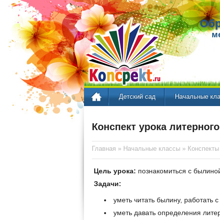
Обр
м
Детский сад
Начальные кл
Конспект урока литерного
Главная
»
Начальные классы
»
Конспекты
Цель урока:
познакомиться с былиной
Задачи:
уметь читать былину, работать с
уметь давать определения лите