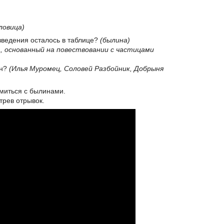
ловица)
изведения осталось в таблице?
(былина)
, основанный на повествовании с частицами
ин?
(Илья Муромец, Соловей Разбойник, Добрыня
миться с былинами.
трев отрывок.