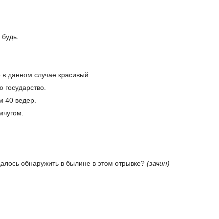
 будь.
 в данном случае красивый.
ю государство.
м 40 ведер.
мчугом.
удалось обнаружить в былине в этом отрывке?
(зачин)