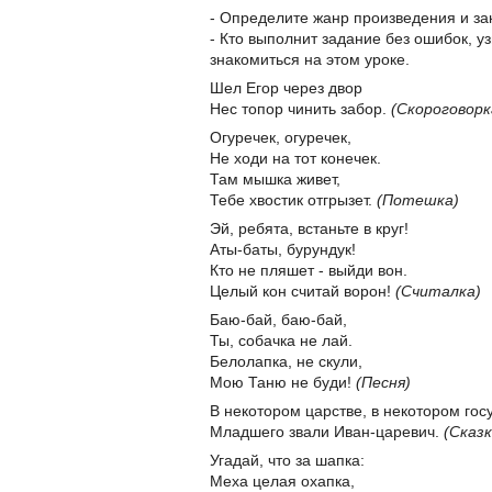
- Определите жанр произведения и за
- Кто выполнит задание без ошибок, у
знакомиться на этом уроке.
Шел Егор через двор
Нес топор чинить забор.
(Скороговорк
Огуречек, огуречек,
Не ходи на тот конечек.
Там мышка живет,
Тебе хвостик отгрызет.
(Потешка)
Эй, ребята, встаньте в круг!
Аты-баты, бурундук!
Кто не пляшет - выйди вон.
Целый кон считай ворон!
(Считалка)
Баю-бай, баю-бай,
Ты, собачка не лай.
Белолапка, не скули,
Мою Таню не буди!
(Песня)
В некотором царстве, в некотором гос
Младшего звали Иван-царевич.
(Сказк
Угадай, что за шапка:
Меха целая охапка,