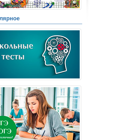
лярное