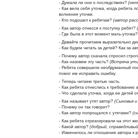
- Думали ли они о последствиях?
(нет
- Как вела себя уточка, когда ребята 
волнения уточки.
- Кто подошел к ребятам?
(автор расс
- Как автор отнесся к поступку ребят?
- Где была в этот момент мать-уточка
- Давайте прочитаем выразительно диа
- Как будем читать за детей? Как за а
- Почему автор сначала спросил строг
- Как назовем эту часть?
(Встреча ут
- Ребята совершили необдуманный пос
помог им исправить ошибку.
- Теперь читаем третью часть.
- Как ребята отнеслись к требованию
- Что сделала уточка, когда ее детей 
- Как называет утят автор?
(Сыновья и
- Почему он так говорит?
- Как автор попрощался с утятами?
(с
- Как ребята отреагировали на этот ж
- Какой автор?
(добрый, справедливый
- Изменилось ли отношение автора к 