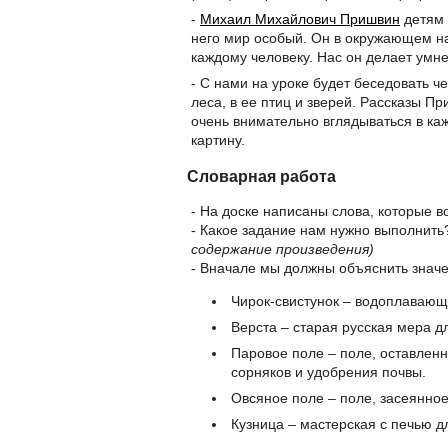
-
Михаил Михайлович Пришвин
детям 
него мир особый. Он в окружающем на
каждому человеку. Нас он делает умн
- С нами на уроке будет беседовать че
леса, в ее птиц и зверей. Рассказы П
очень внимательно вглядываться в ка
картину.
Словарная работа
- На доске написаны слова, которые вс
- Какое задание нам нужно выполнит
содержание произведения)
- Вначале мы должны объяснить значен
Чирок-свистунок – водоплавающ
Верста – старая русская мера д
Паровое поле – поле, оставлен
сорняков и удобрения почвы.
Овсяное поле – поле, засеянное
Кузница – мастерская с печью 