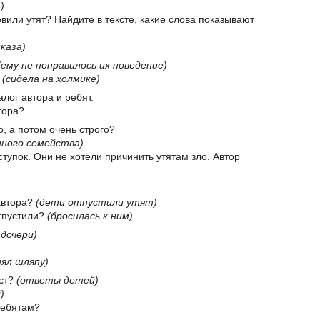
)
ловили утят? Найдите в тексте, какие слова показывают
каза)
(ему не понравилось их поведение)
?
(сидела на холмике)
лог автора и ребят.
втора?
о, а потом очень строго?
иного семейства)
тупок. Они не хотели причинить утятам зло. Автор
 автора?
(дети отпустили утят)
отпустили?
(бросилась к ним)
 дочери)
нял шляпу)
ест?
(ответы детей)
)
ребятам?