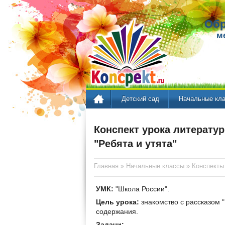
Обр
м
Детский сад
Начальные кл
Конспект урока литератур
"Ребята и утята"
Главная
»
Начальные классы
»
Конспекты
УМК:
"Школа России".
Цель урока:
знакомство с рассказом "
содержания.
Задачи: