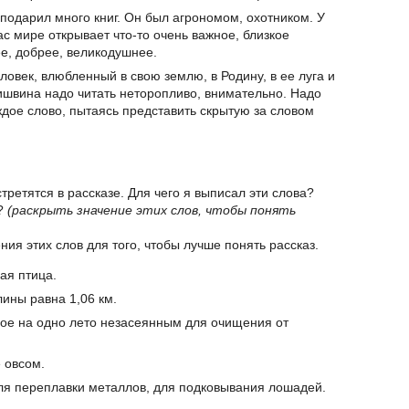
подарил много книг. Он был агрономом, охотником. У
с мире открывает что-то очень важное, близкое
ее, добрее, великодушнее.
ловек, влюбленный в свою землю, в Родину, в ее луга и
ришвина надо читать неторопливо, внимательно. Надо
ждое слово, пытаясь представить скрытую за словом
третятся в рассказе. Для чего я выписал эти слова?
ь?
(раскрыть значение этих слов, чтобы понять
ия этих слов для того, чтобы лучше понять рассказ.
ая птица.
лины равна 1,06 км.
ное на одно лето незасеянным для очищения от
 овсом.
для переплавки металлов, для подковывания лошадей.