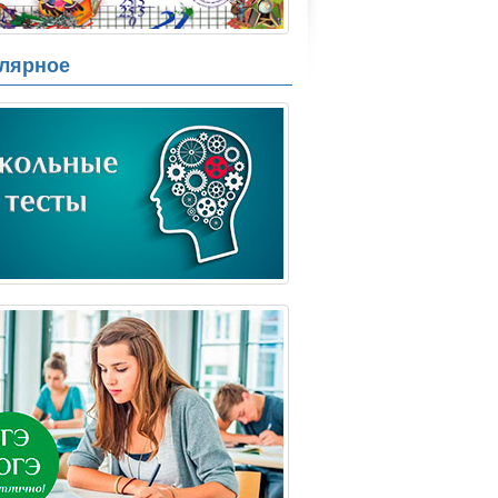
лярное