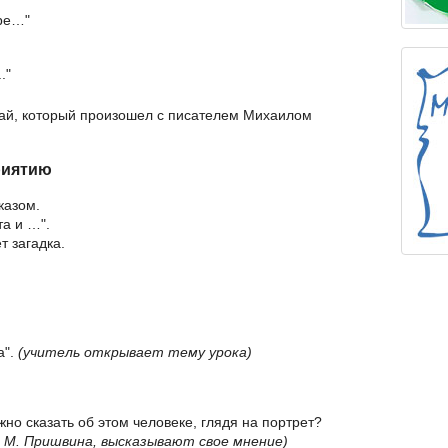
оре…"
."
чай, который произошел с писателем Михаилом
риятию
казом.
та и …".
т загадка.
а".
(учитель открывает тему урока)
жно сказать об этом человеке, глядя на портрет?
М. Пришвина, высказывают свое мнение)