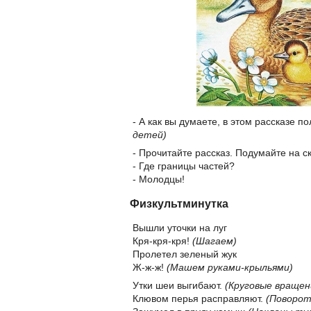
- А как вы думаете, в этом рассказе 
детей)
- Прочитайте рассказ. Подумайте на с
- Где границы частей?
- Молодцы!
Физкультминутка
Вышли уточки на луг
Кря-кря-кря!
(Шагаем)
Пролетел зеленый жук
Ж-ж-ж!
(Машем руками-крыльями)
Утки шеи выгибают.
(Круговые вращен
Клювом перья расправляют.
(Поворот