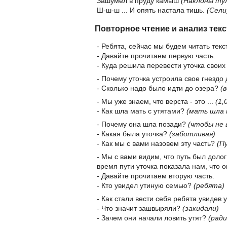
Зашумел в пруду камыш
(Наклоны ту
Ш-ш-ш ... И опять настала тишь.
(Сели
Повторное чтение и анализ текс
- Ребята, сейчас мы будем читать текс
- Давайте прочитаем первую часть.
- Куда решила перевести уточка своих
- Почему уточка устроила свое гнездо
- Сколько надо было идти до озера?
(
- Мы уже знаем, что верста - это ...
(1,
- Как шла мать с утятами?
(мать шла 
- Почему она шла позади?
(чтобы не 
- Какая была уточка?
(заботливая)
- Как мы с вами назовем эту часть?
(П
- Мы с вами видим, что путь был долог
время пути уточка показала нам, что 
- Давайте прочитаем вторую часть.
- Кто увидел утиную семью?
(ребята)
- Как стали вести себя ребята увидев 
- Что значит зашвыряли?
(закидали)
- Зачем они начали ловить утят?
(ради