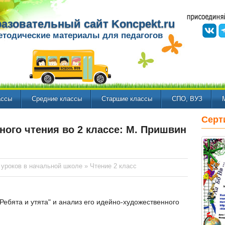
азовательный сайт Koncpekt.ru
етодические материалы для педагогов
ассы
Средние классы
Старшие классы
СПО, ВУЗ
Серт
ного чтения во 2 классе: М. Пришвин
 уроков в начальной школе
»
Чтение 2 класс
Ребята и утята" и анализ его идейно-художественного