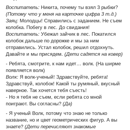
Воспитатель:
Никита, почему ты взял 3 рыбки?
(Потому что у меня на карточке цифра 3 т.д.)
Заяц:
Молодцы! Справились с заданием. Не съем
колобка. Побегу в лес. До свидания!
Воспитатель:
Убежал зайчик в лес. Покатился
колобок дальше по дорожке и мы за ним
отправились. Устал колобок, решил отдохнуть.
Давайте и мы присядем.
(Дети садятся на ковер)
- Ребята, смотрите, к нам идет… волк. (На ширме
появляется волк)
Волк:
Я волк-ученый! Здравствуйте, ребята!
Здравствуй, колобок! Какой ты румяный, вкусный
наверное. Так хочется тебя съесть!
- Но я тебя не съем, если ребята со мной
поиграют. Вы согласны?
(Да)
- Я ученый Волк, потому что знаю не только
название, но и цвет геометрических фигур. А вы
знаете?
(Дети перечисляют знакомые