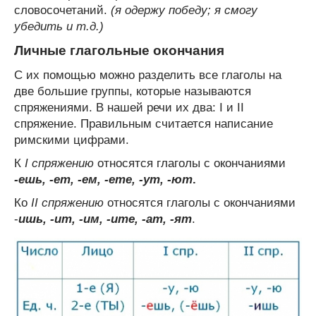
словосочетаний.
(я одержу победу; я смогу
убедить и т.д.)
Личные глагольные окончания
С их помощью можно разделить все глаголы на
две большие группы, которые называются
спряжениями. В нашей речи их два: I и II
спряжение. Правильным считается написание
римскими цифрами.
К
I спряжению
относятся глаголы с окончаниями
-ешь, -ет, -ем, -ете, -ут, -ют
.
Ко
II спряжению
относятся глаголы с окончаниями
-
ишь, -ит, -им, -ите, -ат, -ят
.