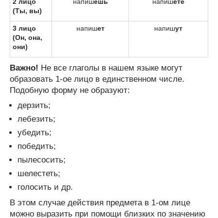
2 лицо
напиш
ешь
напиш
ете
(Ты, вы)
3 лицо
напиш
ет
напиш
ут
(Он, она,
они)
Важно!
Не все глаголы в нашем языке могут
образовать 1-ое лицо в единственном числе.
Подобную форму не образуют:
дерзить;
лебезить;
убедить;
победить;
пылесосить;
шелестеть;
голосить и др.
В этом случае действия предмета в 1-ом лице
можно выразить при помощи близких по значению