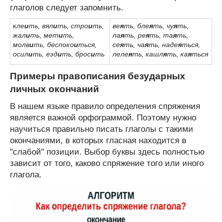
глаголов следует запомнить.
кле
и
ть, вял
и
ть, стро
и
ть,
ве
я
ть, бле
я
ть, чу
я
ть,
жал
и
ть, мет
и
ть,
ла
я
ть, ре
я
ть, та
я
ть,
молв
и
ть, беспоко
и
ться,
се
я
ть, ча
я
ть, наде
я
ться,
осил
и
ть, езд
и
ть, брос
и
ть
леле
я
ть, кашл
я
ть, ка
я
ться
Примеры правописания безударных
личных окончаний
В нашем языке правило определения спряжения
является важной орфограммой. Поэтому нужно
научиться правильно писать глаголы с такими
окончаниями, в которых гласная находится в
"слабой" позиции. Выбор буквы здесь полностью
зависит от того, каково спряжение того или иного
глагола.