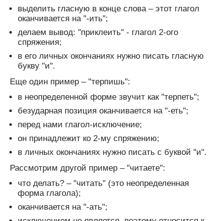
выделить гласную в конце слова – этот глагол
оканчивается на "-ить";
делаем вывод: "приклеить" - глагол 2-ого
спряжения;
в его личных окончаниях нужно писать гласную
букву "и".
Еще один пример – "терпишь":
в неопределенной форме звучит как "терпеть";
безударная позиция оканчивается на "-еть";
перед нами глагол-исключение;
он принадлежит ко 2-му спряжению;
в личных окончаниях нужно писать с буквой "и".
Рассмотрим другой пример – "читаете":
что делать? – "читать" (это неопределенная
форма глагола);
оканчивается на "-ать";
исключением не является, поэтому относится к