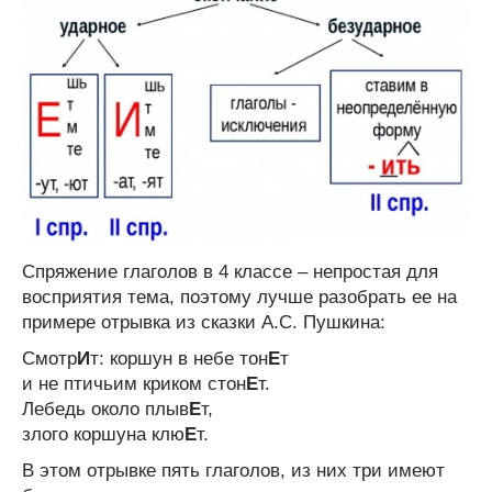
Cпряжение глаголов в 4 классе – непростая для
восприятия тема, поэтому лучше разобрать ее на
примере отрывка из сказки А.С. Пушкина:
Смотр
И
т: коршун в небе тон
Е
т
и не птичьим криком стон
Е
т.
Лебедь около плыв
Е
т,
злого коршуна клю
Е
т.
В этом отрывке пять глаголов, из них три имеют