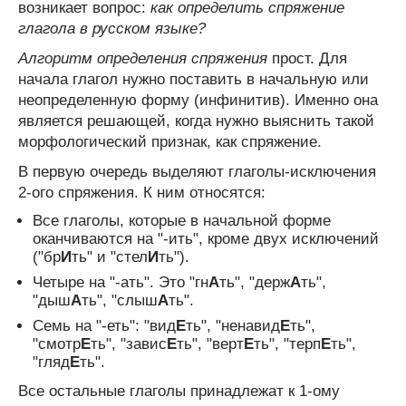
возникает вопрос:
как определить спряжение
глагола в русском языке?
Алгоритм определения спряжения
прост. Для
начала глагол нужно поставить в начальную или
неопределенную форму (инфинитив). Именно она
является решающей, когда нужно выяснить такой
морфологический признак, как спряжение.
В первую очередь выделяют глаголы-исключения
2-ого спряжения. К ним относятся:
Все глаголы, которые в начальной форме
оканчиваются на "-ить", кроме двух исключений
("бр
И
ть" и "стел
И
ть").
Четыре на "-ать". Это "гн
А
ть", "держ
А
ть",
"дыш
А
ть", "слыш
А
ть".
Семь на "-еть": "вид
Е
ть", "ненавид
Е
ть",
"смотр
Е
ть", "завис
Е
ть", "верт
Е
ть", "терп
Е
ть",
"гляд
Е
ть".
Все остальные глаголы принадлежат к 1-ому