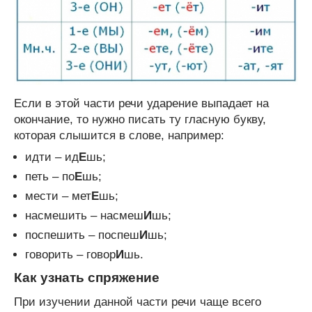
Если в этой части речи ударение выпадает на
окончание, то нужно писать ту гласную букву,
которая слышится в слове, например:
идти – ид
Е
шь;
петь – по
Е
шь;
мести – мет
Е
шь;
насмешить – насмеш
И
шь;
поспешить – поспеш
И
шь;
говорить – говор
И
шь.
Как узнать спряжение
При изучении данной части речи чаще всего