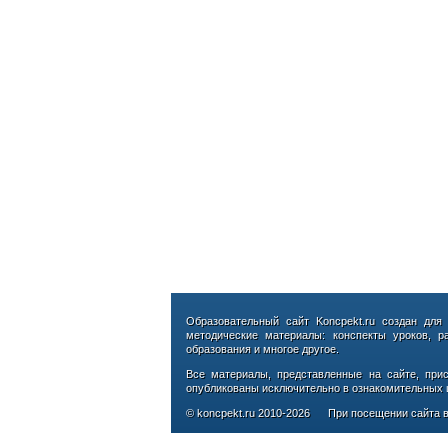
Образовательный сайт Koncpekt.ru создан для
методические материалы: конспекты уроков, р
образования и многое другое.
Все материалы, представленные на сайте, при
опубликованы исключительно в ознакомительных ц
© koncpekt.ru
2010-2026
При посещении сайта в