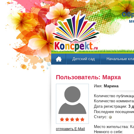
Обр
м
Детский сад
Начальные кл
Пользователь: Марха
Имя:
Марина
Количество публикац
Количество коммента
Дата регистрации:
3 
Последнее посещени
Статус:
Место жительства:
Ка
отправить E-Mail
Немного о себе: