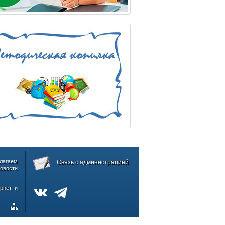
лагаем
Связь с администрацией
овости
рнет и