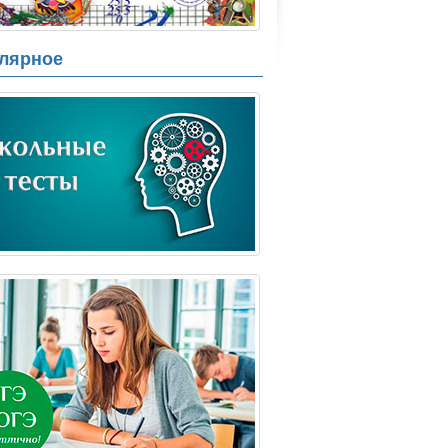
лярное