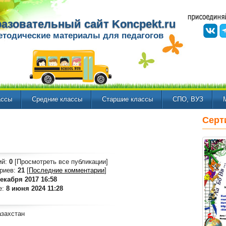
азовательный сайт Koncpekt.ru
етодические материалы для педагогов
ассы
Средние классы
Старшие классы
СПО, ВУЗ
Серт
ий:
0
[Просмотреть все публикации]
риев:
21
[
Последние комментарии
]
декабря 2017 16:58
е:
8 июня 2024 11:28
захстан