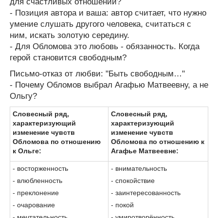
для счастливых отношений?
- Позиция автора и ваша: автор считает, что нужно
умение слушать другого человека, считаться с
ним, искать золотую середину.
- Для Обломова это любовь - обязанность. Когда
герой становится свободным?
Письмо-отказ от любви: "Быть свободным…"
- Почему Обломов выбрал Агафью Матвеевну, а не
Ольгу?
Словесный ряд,
Словесный ряд,
характеризующий
характеризующий
изменение чувств
изменение чувств
Обломова по отношению
Обломова по отношению к
к Ольге:
Агафье Матвеевне:
- восторженность
- внимательность
- влюбленность
- спокойствие
- преклонение
- заинтересованность
- очарование
- покой
- мечтательность
- умиротворённость