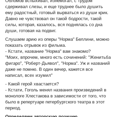
Обломов вспыхивал, изнемогал, с трудом
сдерживал слезы, и еще труднее было душить
ему радостный, готовый вырваться из души крик.
Давно не чувствовал он такой бодрости, такой
силы, которая, казалось, вся поднялась со дна
души, готовая на подвиг.
Слушаем арию из оперы "Норма" Беллини, можно
показать отрывок из фильма.
- Кстати, название "Норма" вам знакомо?
"Моих, впрочем, много есть сочинений: "Женитьба
фигаро", "Роберт-Дьявол", "Норма". Уж и названий
даже не помню. В один вечер, кажется все
написал, всех изумил"
- Какой герой хвастается?
- Кстати, Гоголь менял названия произведений в
монологе Хлестакова в зависимости от того, что
было в репертуаре петербургского театра в этот
период.
Определяем авторскую позицию