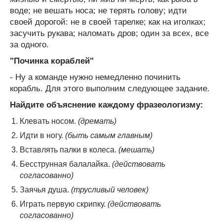
воде; не вешать носа; не терять голову; идти
своей дорогой: не в своей тарелке; как на иголках;
засучить рукава; наломать дров; один за всех, все
за одного.
"Починка кораблей"
- Ну а команде нужно немедленно починить
корабль. Для этого выполним следующее задание.
Найдите объяснение каждому фразеологизму:
Клевать носом.
(дремать)
Идти в ногу.
(быть самым главным)
Вставлять палки в колеса.
(мешать)
Бесструнная балалайка.
(действовать
согласованно)
Заячья душа.
(трусливый человек)
Играть первую скрипку.
(действовать
согласованно)