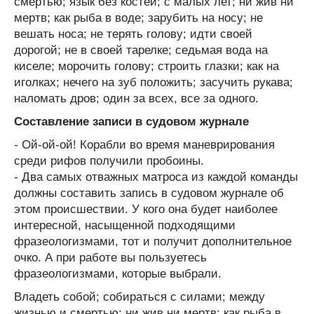
смертью; язык без костей; с малых лет; ни жив ни
мертв; как рыба в воде; зарубить на носу; не
вешать носа; не терять голову; идти своей
дорогой; не в своей тарелке; седьмая вода на
киселе; морочить голову; строить глазки; как на
иголках; нечего на зуб положить; засучить рукава;
наломать дров; один за всех, все за одного.
Составление записи в судовом журнале
- Ой-ой-ой! Корабли во время маневрирования
среди рифов получили пробоины.
- Два самых отважных матроса из каждой команды
должны составить запись в судовом журнале об
этом происшествии. У кого она будет наиболее
интересной, насыщенной подходящими
фразеологизмами, тот и получит дополнительное
очко. А при работе вы пользуетесь
фразеологизмами, которые выбрали.
Владеть собой; собираться с силами; между
жизнью и смертью; ни жив ни мертв; как рыба в