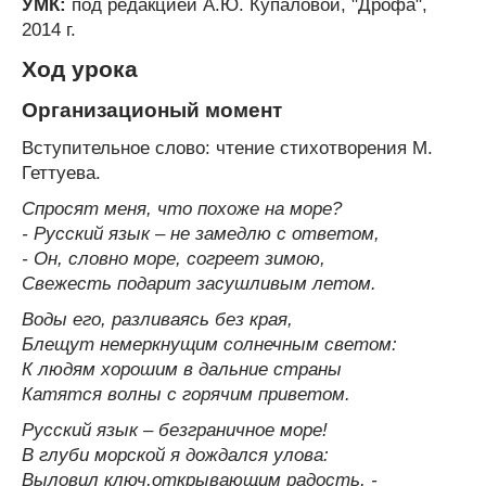
УМК:
под редакцией А.Ю. Купаловой, "Дрофа",
2014 г.
Ход урока
Организационый момент
Вступительное слово: чтение стихотворения М.
Геттуева.
Спросят меня, что похоже на море?
- Русский язык – не замедлю с ответом,
- Он, словно море, согреет зимою,
Свежесть подарит засушливым летом.
Воды его, разливаясь без края,
Блещут немеркнущим солнечным светом:
К людям хорошим в дальние страны
Катятся волны с горячим приветом.
Русский язык – безграничное море!
В глуби морской я дождался улова:
Выловил ключ,открывающим радость, -