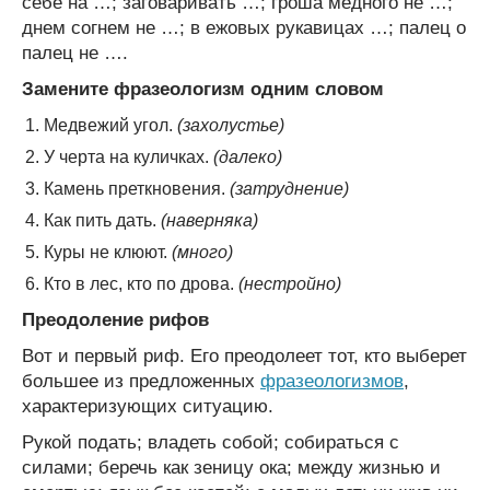
себе на …; заговаривать …; гроша медного не …;
днем согнем не …; в ежовых рукавицах …; палец о
палец не ….
Замените фразеологизм одним словом
Медвежий угол.
(захолустье)
У черта на куличках.
(далеко)
Камень преткновения.
(затруднение)
Как пить дать.
(наверняка)
Куры не клюют.
(много)
Кто в лес, кто по дрова.
(нестройно)
Преодоление рифов
Вот и первый риф. Его преодолеет тот, кто выберет
большее из предложенных
фразеологизмов
,
характеризующих ситуацию.
Рукой подать; владеть собой; собираться с
силами; беречь как зеницу ока; между жизнью и