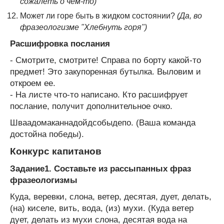
сожалеть о чем-то)
Может ли горе быть в жидком состоянии?
(Да, во
фразеологизме "Хлебнуть горя")
Расшифровка послания
- Смотрите, смотрите! Справа по борту какой-то
предмет! Это закупоренная бутылка. Выловим и
откроем ее.
- На листе что-то написано. Кто расшифрует
послание, получит дополнительное очко.
Шваадомаканнадойдсобыдепо. (Ваша команда
достойна победы).
Конкурс капитанов
Задание1. Составьте из рассыпанных фраз
фразеологизмы
Куда, веревки, слона, ветер, десятая, дует, делать,
(на) киселе, вить, вода, (из) мухи. (Куда ветер
дует, делать из мухи слона, десятая вода на