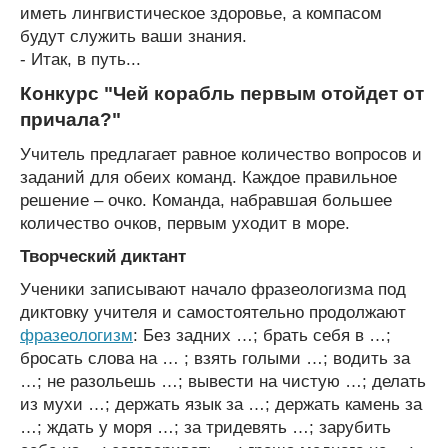
иметь лингвистическое здоровье, а компасом
будут служить ваши знания.
- Итак, в путь...
Конкурс "Чей корабль первым отойдет от
причала?"
Учитель предлагает равное количество вопросов и
заданий для обеих команд. Каждое правильное
решение – очко. Команда, набравшая большее
количество очков, первым уходит в море.
Творческий диктант
Ученики записывают начало фразеологизма под
диктовку учителя и самостоятельно продолжают
фразеологизм
: Без задних …; брать себя в …;
бросать слова на … ; взять голыми …; водить за
…; не разольешь …; вывести на чистую …; делать
из мухи …; держать язык за …; держать камень за
…; ждать у моря …; за тридевять …; зарубить