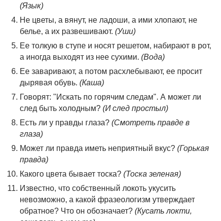
(Язык)
Не цветы, а вянут, не ладоши, а ими хлопают, не
белье, а их развешивают.
(Уши)
Ее толкую в ступе и носят решетом, набирают в рот,
а иногда выходят из нее сухими.
(Вода)
Ее заваривают, а потом расхлебывают, ее просит
дырявая обувь.
(Каша)
Говорят: "Искать по горячим следам". А может ли
след быть холодным?
(И след простыл)
Есть ли у правды глаза?
(Смотреть правде в
глаза)
Может ли правда иметь неприятный вкус?
(Горькая
правда)
Какого цвета бывает тоска?
(Тоска зеленая)
Известно, что собственный локоть укусить
невозможно, а какой фразеологизм утверждает
обратное? Что он обозначает?
(Кусать локти,