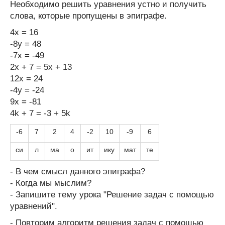
Необходимо решить уравнения устно и получить
слова, которые пропущены в эпиграфе.
4х = 16
-8у = 48
-7х = -49
2x + 7 = 5x + 13
12x = 24
-4у = -24
9х = -81
4k + 7 = -3 + 5k
-6
7
2
4
-2
10
-9
6
си
л
ма
о
ит
ику
мат
те
- В чем смысл данного эпиграфа?
- Когда мы мыслим?
- Запишите тему урока "Решение задач с помощью
уравнений".
- Повторим алгоритм решения задач с помощью