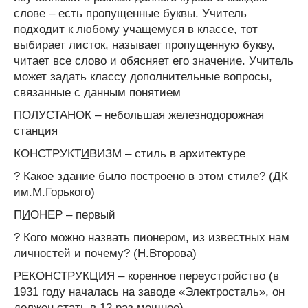
слове – есть пропущенные буквы. Учитель
подходит к любому учащемуся в классе, тот
выбирает листок, называет пропущенную букву,
читает все слово и обясняет его значение. Учитель
может задать классу дополнительные вопросы,
связанные с данным понятием
П
О
ЛУСТАНОК – небольшая железнодорожная
станция
КОНСТРУКТ
И
ВИЗМ – стиль в архитектуре
? Какое здание было построено в этом стиле? (ДК
им.М.Горького)
П
И
ОНЕР – первый
? Кого можно назвать пионером, из известных нам
личностей и почему? (Н.Второва)
Р
Е
КОНСТРУКЦИЯ – коренное переустройство (в
1931 году началась на заводе «Электросталь», он
должен стать в 12 раз мощнее)