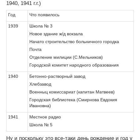
1940, 1941 г.г.)
Год
Что появилось
1939
Школа № 3
Новое здание ж/д вокзала
Начато строительство больничного городка
Почта
Отделение милиции (С.Мельников)
Городской комитет народного образования
1940
Бетонно-растворный завод
Хлебзавод
Военныц комиссариат (капитан Матвеев)
Городская библиотека (Смирнова Евдокия
Ивановна)
1941
Местное радио
Школа № 5
Ну и поскольку это все-таки день рождение и год у