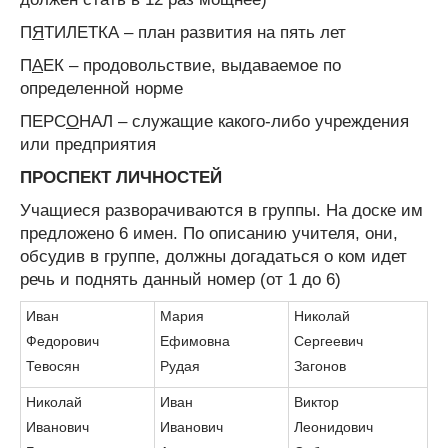
П
Я
ТИЛЕТКА – план развития на пять лет
П
А
ЕК – продовольствие, выдаваемое по
определенной норме
ПЕРС
О
НАЛ – служащие какого-либо учреждения
или предприятия
ПРОСПЕКТ ЛИЧНОСТЕЙ
Учащиеся разворачиваются в группы. На доске им
предложено 6 имен. По описанию учителя, они,
обсудив в группе, должны догадаться о ком идет
речь и поднять данный номер (от 1 до 6)
Иван
Мария
Николай
Федорович
Ефимовна
Сергеевич
Тевосян
Рудая
Загонов
Николай
Иван
Виктор
Иванович
Иванович
Леонидович