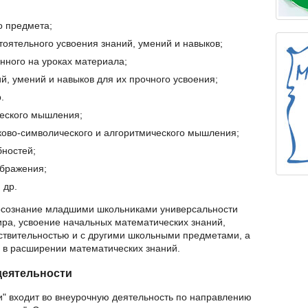
о предмета;
оятельного усвоения знаний, умений и навыков;
нного на уроках материала;
, умений и навыков для их прочного усвоения;
.
ческого мышления;
аково-символического и алгоритмического мышления;
бностей;
ображения;
 др.
осознание младшими школьниками универсальности
ра, усвоение начальных математических знаний,
ствительностью и с другими школьными предметами, а
 в расширении математических знаний.
деятельности
" входит во внеурочную деятельность по направлению