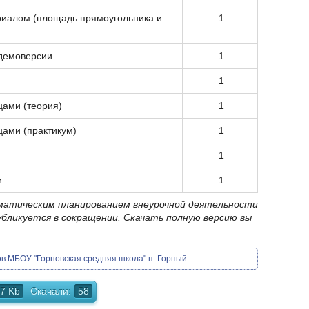
риалом (площадь прямоугольника и
1
демоверсии
1
1
ами (теория)
1
ами (практикум)
1
1
и
1
ематическим планированием внеурочной деятельности
убликуется в сокращении. Скачать полную версию вы
сов МБОУ "Горновская средняя школа" п. Горный
57 Kb
Скачали:
58