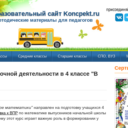
азовательный сайт Koncpekt.ru
етодические материалы для педагогов
ассы
Средние классы
Старшие классы
СПО, ВУЗ
Серт
очной деятельности в 4 классе "В
ире математики"
направлен на подготовку учащихся 4
вка к ВПР
по математике выпускников начальной школы
му этот курс играет важную роль в формировании у