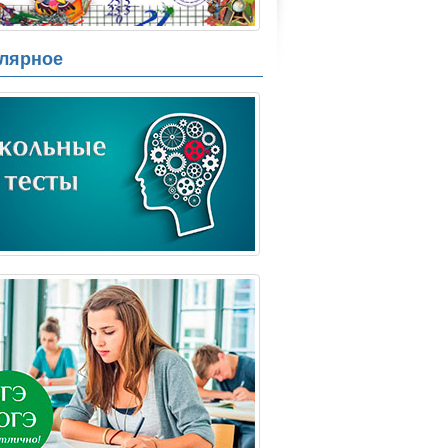
лярное