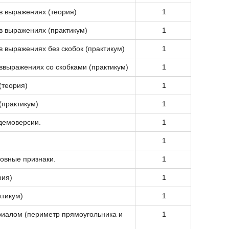
в выражениях (теория)
1
в выражениях (практикум)
1
 выражениях без скобок (практикум)
1
ввыражениях со скобками (практикум)
1
(теория)
1
(практикум)
1
демоверсии.
1
1
овные признаки.
1
рия)
1
ктикум)
1
риалом (периметр прямоугольника и
1