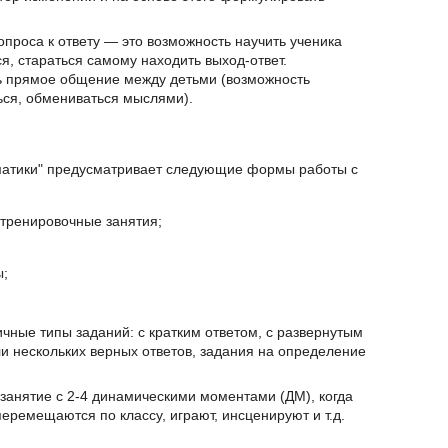
проса к ответу — это возможность научить ученика
я, стараться самому находить выход-ответ.
ь прямое общение между детьми (возможность
ться, обмениваться мыслями).
матики" предусматривает следующие формы работы с
 тренировочные занятия;
ы;
чные типы заданий: с кратким ответом, с развернутым
ли нескольких верных ответов, задания на определение
занятие с 2-4 динамическими моментами (ДМ), когда
еремещаются по классу, играют, инсценируют и т.д.