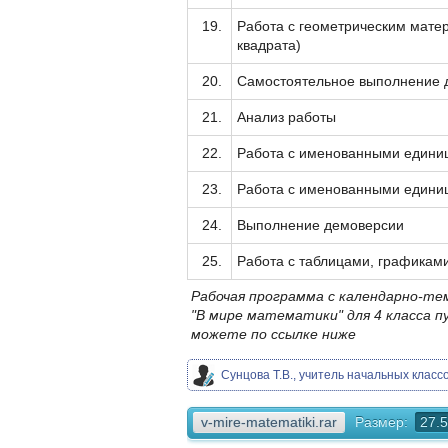
19.
Работа с геометрическим мате
квадрата)
20.
Самостоятельное выполнение 
21.
Анализ работы
22.
Работа с именованными единиц
23.
Работа с именованными единиц
24.
Выполнение демоверсии
25.
Работа с таблицами, графикам
Рабочая программа с календарно-т
"В мире математики" для 4 класса п
можете по ссылке ниже
Сунцова Т.В., учитель начальных клас
v-mire-matematiki.rar
Размер:
27.