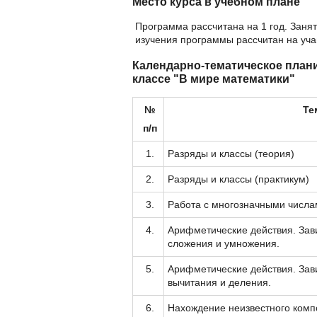
Место курса в учебном плане
Программа рассчитана на 1 год. Занят
изучения программы рассчитан на уча
Календарно-тематическое плани
классе "В мире математики"
№
Те
п/п
1.
Разряды и классы (теория)
2.
Разряды и классы (практикум)
3.
Работа с многозначными числа
4.
Арифметические действия. За
сложения и умножения.
5.
Арифметические действия. За
вычитания и деления.
6.
Нахождение неизвестного комп