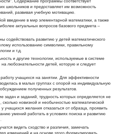
ности". Содержание программы соответствует
х школьников и предоставляет им возможность
ований, развивая учебную мотивацию.
ой введение в мир элементарной математики, а также
иболее актуальных вопросов базового предмета –
ны содействовать развитию у детей математического
мелому использованию символики, правильному
гии и т.д.
ность и другие технологии, используемые в системе
 на любознательности детей, которую и следует
 работу учащихся на занятии. Для эффективности
водилась в малых группах с опорой на индивидуальную
обсуждением полученных результатов.
 задач и заданий, трудность которых определяется не
, сколько новизной и необычностью математической
 у учащихся желания отказаться от образца, проявить
анию умений работать в условиях поиска и развитию
.
чатся видеть сходство и различия, замечать
тер изменений и на основе этого формулировать