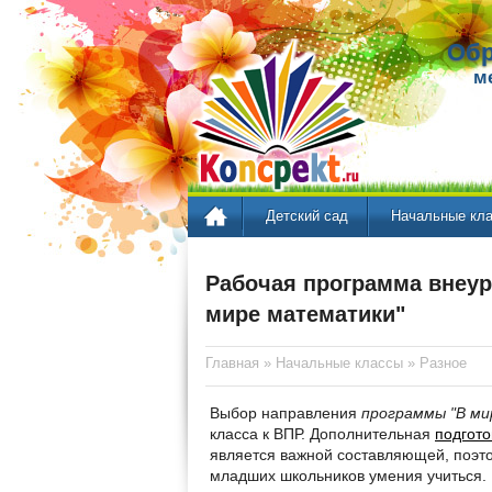
Обр
м
Детский сад
Начальные кл
Рабочая программа внеур
мире математики"
Главная
»
Начальные классы
»
Разное
Выбор направления
программы "В м
класса к ВПР. Дополнительная
подгото
является важной составляющей, поэто
младших школьников умения учиться.