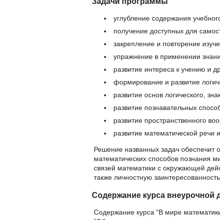
Задачи программы
углубление содержания учебног
получение доступных для самост
закрепление и повторение изуче
упражнение в применении знаний
развитие интереса к учению и др
формирование и развитие логи
развитие основ логического, зн
развитие познавательных спосо
развитие пространственного во
развитие математической речи и
Решение названных задач обеспечит 
математических способов познания ми
связей математики с окружающей дей
также личностную заинтересованность
Содержание курса внеурочной 
Содержание курса "В мире математики