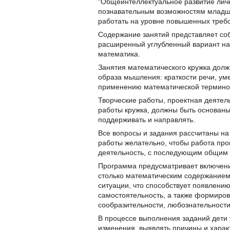
"Общеинтеллектуальное развитие лич
познавательным возможностям младши
работать на уровне повышенных треб
Содержание занятий представляет соб
расширенный углубленный вариант на
математика.
Занятия математического кружка долж
образа мышления: краткости речи, у
применению математической терминоло
Творческие работы, проектная деятель
работы кружка, должны быть основаны
поддерживать и направлять.
Все вопросы и задания рассчитаны на
работы желательно, чтобы работа про
деятельность, с последующим общим 
Программа предусматривает включение
столько математическим содержанием
ситуации, что способствует появлению
самостоятельность, а также формиров
сообразительности, любознательности
В процессе выполнения заданий дети у
изменения, выявлять причины и харак