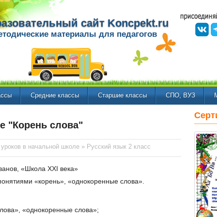
азовательный сайт Koncpekt.ru
етодические материалы для педагогов
ассы
Средние классы
Старшие классы
СПО, ВУЗ
Серт
се "Корень слова"
 уроков в начальной школе
»
Русский язык 2 класс
Иванов, «Школа XXI века»
понятиями «корень», «однокоренные слова».
лова», «однокоренные слова»;