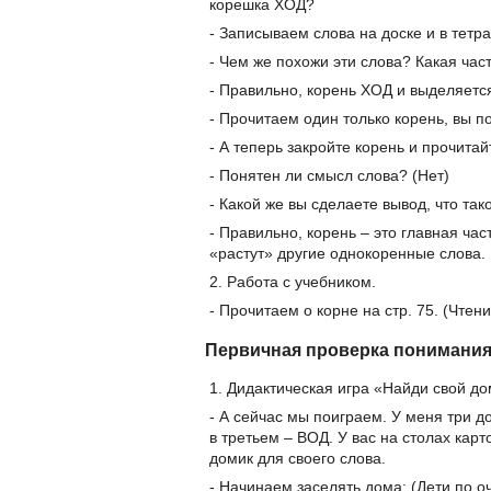
корешка ХОД?
- Записываем слова на доске и в тетра
- Чем же похожи эти слова? Какая част
- Правильно, корень ХОД и выделяетс
- Прочитаем один только корень, вы по
- А теперь закройте корень и прочитай
- Понятен ли смысл слова? (Нет)
- Какой же вы сделаете вывод, что так
- Правильно, корень – это главная час
«растут» другие однокоренные слова.
2. Работа с учебником.
- Прочитаем о корне на стр. 75. (Чтен
Первичная проверка понимани
1. Дидактическая игра «Найди свой д
- А сейчас мы поиграем. У меня три д
в третьем – ВОД. У вас на столах кар
домик для своего слова.
- Начинаем заселять дома: (Дети по 