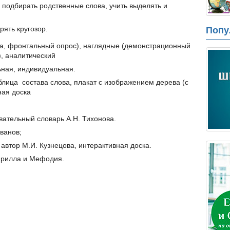
 подбирать родственные слова, учить выделять и
рять кругозор.
Попу
а, фронтальный опрос), наглядные (демонстрационный
), аналитический
ная, индивидуальная.
блица состава слова, плакат с изображением дерева (с
ная доска
вательный словарь А.Н. Тихонова.
Иванов;
автор М.И. Кузнецова, интерактивная доска.
Кирилла и Мефодия.