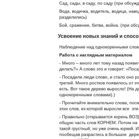
Сад, сады, в саду, по саду (при обсу
Вода, водичка, водитель, водица, нав
разделились)
Бой, сражение, битва, война. (при об
Усвоение новых знаний и спосо
Наблюдение над однокоренными слова
Работа с наглядным материалом
- Много – много лет тому назад появи
делать?» А слово это и говорит: «Пос
- Посадили люди слово, и стало оно р
третий. Много ростков появилось от эт
есть. Вот такое дерево выросло! (На 
однокоренными словами).)
- Прочитайте внимательно слова, пос
этих слов, из которой выросли все эти
- Правильно (открывается корень ВОЗ)
общую часть слов КОРНЕМ. Потом на 
такой грустный, но уже очень юркий. 
пообещав разрастись в большое дерев