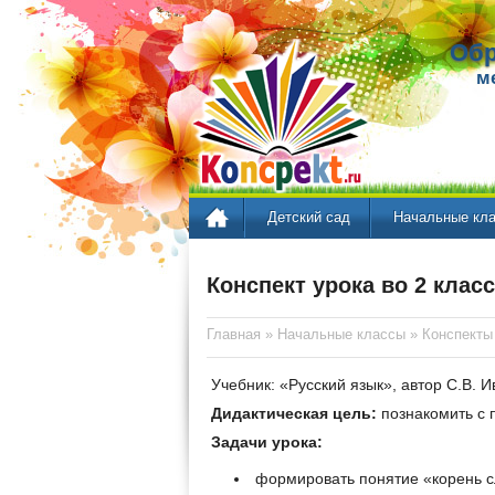
Обр
м
Детский сад
Начальные кл
Конспект урока во 2 клас
Главная
»
Начальные классы
»
Конспекты
Учебник: «Русский язык», автор С.В. 
Дидактическая цель:
познакомить с 
Задачи урока:
формировать понятие «корень с