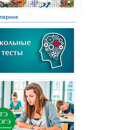
лярное