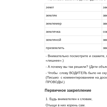
земл
зв
земляк
зв
землемер
зв
землячка
оз
земляной
зв
приземлить
зв
- Внимательно посмотрите и скажите,
«лишнее».)
- А почему вы так решили? (Дети объя
- Чтобы слову ВОДИТЕЛЬ было не ску
(Письмо с комментированием на дос
ПРОВОДЫ.)
Первичное закрепление
1. Будь внимателен к словам,
Отыщи в них корень сам.