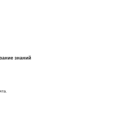
вание знаний
ята.