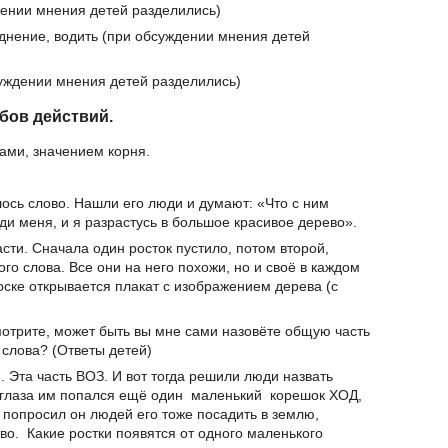
ждении мнения детей разделились)
однение, водить (при обсуждении мнения детей
суждении мнения детей разделились)
бов действий.
ми, значением корня.
лось слово. Нашли его люди и думают: «Что с ним
ади меня, и я разрастусь в большое красивое дерево».
асти. Сначала один росток пустило, потом второй,
ого слова. Все они на него похожи, но и своё в каждом
доске открывается плакат с изображением дерева (с
мотрите, может быть вы мне сами назовёте общую часть
 слова? (Ответы детей)
. Эта часть ВОЗ. И вот тогда решили люди назвать
глаза им попался ещё один маленький корешок ХОД,
И попросил он людей его тоже посадить в землю,
о. Какие ростки появятся от одного маленького