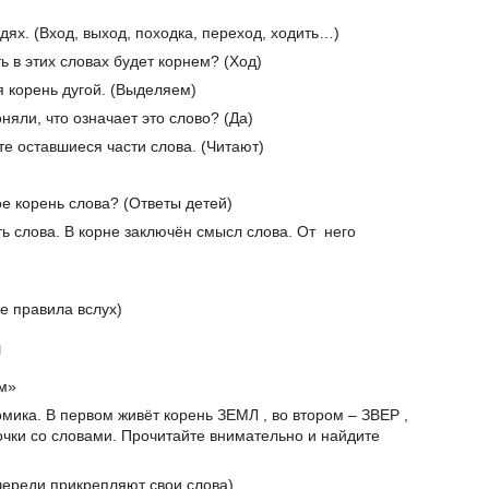
дях. (Вход, выход, походка, переход, ходить…)
ь в этих словах будет корнем? (Ход)
я корень дугой. (Выделяем)
няли, что означает это слово? (Да)
те оставшиеся части слова. (Читают)
ое корень слова? (Ответы детей)
ть слова. В корне заключён смысл слова. От него
ие правила вслух)
я
ом»
омика. В первом живёт корень ЗЕМЛ , во втором – ЗВЕР ,
точки со словами. Прочитайте внимательно и найдите
очереди прикрепляют свои слова)