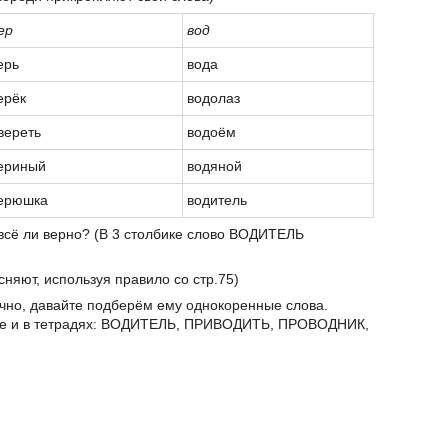
ер
вод
ерь
вода
ерёк
водолаз
вереть
водоём
ериный
водяной
ерюшка
водитель
 всё ли верно? (В 3 столбике слово ВОДИТЕЛЬ
сняют, используя правило со стр.75)
чно, давайте подберём ему однокоренные слова.
ке и в тетрадях: ВОДИТЕЛЬ, ПРИВОДИТЬ, ПРОВОДНИК,