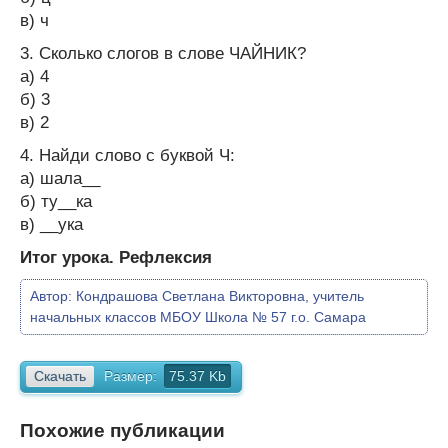
в) ч
3. Сколько слогов в слове ЧАЙНИК?
а) 4
б) 3
в) 2
4. Найди слово с буквой Ч:
а) шала__
б) ту__ка
в) __ука
Итог урока. Рефлексия
Автор:
Кондрашова Светлана Викторовна, учитель
начальных классов МБОУ Школа № 57 г.о. Самара
Скачать
Размер:
75.37 Kb
Похожие публикации