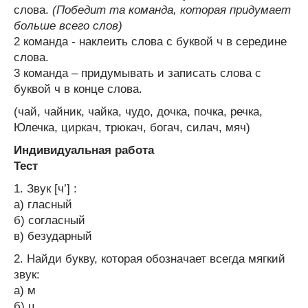
слова.
(Победит та команда, которая придумает
больше всего слов)
2 команда - наклеить слова с буквой ч в середине
слова.
3 команда – придумывать и записать слова с
буквой ч в конце слова.
(чай, чайник, чайка, чудо, дочка, почка, речка,
Юлечка, циркач, трюкач, богач, силач, мяч)
Индивидуальная работа
Тест
1. Звук [ч’] :
а) гласный
б) согласный
в) безударный
2. Найди букву, которая обозначает всегда мягкий
звук:
а) м
б) ц