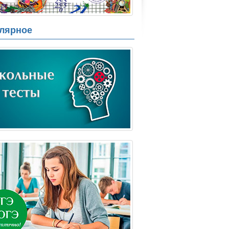
лярное