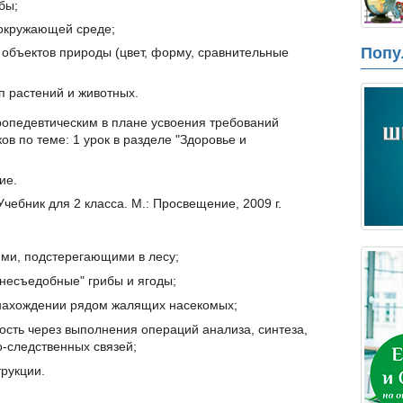
бы;
 окружающей среде;
Попу
 объектов природы (цвет, форму, сравнительные
п растений и животных.
опедевтическим в плане усвоения требований
ов по теме: 1 урок в разделе "Здоровье и
ие.
Учебник для 2 класса. М.: Просвещение, 2009 г.
ями, подстерегающими в лесу;
"несъедобные" грибы и ягоды;
 нахождении рядом жалящих насекомых;
сть через выполнения операций анализа, синтеза,
-следственных связей;
трукции.