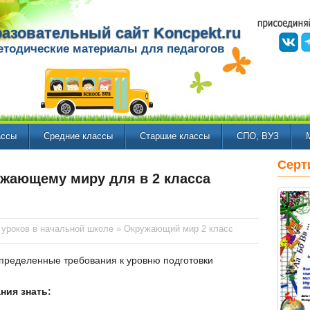
азовательный сайт Koncpekt.ru
етодические материалы для педагогов
ассы
Средние классы
Старшие классы
СПО, ВУЗ
Серт
ужающему миру для в 2 класса
 уроков в начальной школе
»
Окружающий мир 2 класс
ределенные требования к уровню подготовки
ния знать: