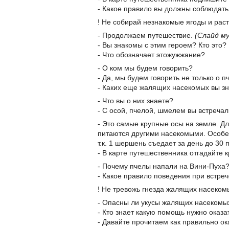
- Какое правило вы должны соблюдать
! Не собирай незнакомые ягоды и рас
- Продолжаем путешествие.
(Слайд м
- Вы знакомы с этим героем? Кто это?
- Что обозначает этожужжание?
- О ком мы будем говорить?
- Да, мы будем говорить не только о 
- Каких еще жалящих насекомых вы з
- Что вы о них знаете?
- С осой, пчелой, шмелем вы встречал
- Это самые крупные осы на земле. Д
питаются другими насекомыми. Особе
т.к. 1 шершень съедает за день до 30 
- В карте путешественника отгадайте 
- Почему пчелы напали на Вини-Пуха
- Какое правило поведения при встре
! Не тревожь гнезда жалящих насеком
- Опасны ли укусы жалящих насекомых
- Кто знает какую помощь нужно оказ
- Давайте прочитаем как правильно о