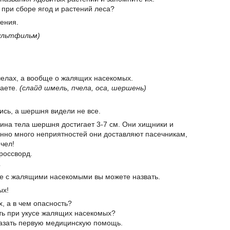
 при сборе ягод и растений леса?
тения.
ультфильм)
пчелах, а вообще о жалящих насекомых.
наете.
(слайд шмель, пчела, оса, шершень)
ись, а шершня видели не все.
лина тела шершня достигает 3-7 см. Они хищники и
нно много неприятностей они доставляют пасечникам,
пчел!
кроссворд.
?
че с жалящими насекомыми вы можете назвать.
ых!
, а в чем опасность?
ать при укусе жалящих насекомых?
казать первую медицинскую помощь.