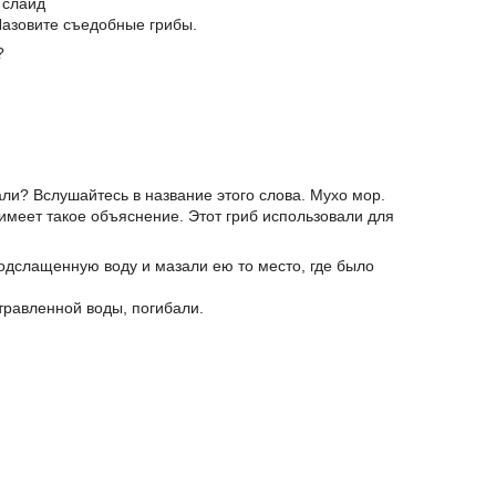
 слайд
Назовите съедобные грибы.
?
звали? Вслушайтесь в название этого слова. Мухо мор.
имеет такое объяснение. Этот гриб использовали для
одслащенную воду и мазали ею то место, где было
отравленной воды, погибали.