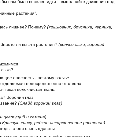
обы нам было веселее идти – выполняйте движения под
нанные растения".
 здесь лишнее? Почему?
(крыжовник, брусника, черника,
 Знаете ли вы эти растения?
(волчье лыко, вороний
акомимся.
е лыко?
яющее опасность - поэтому волчье.
, отделяемая непосредственно от ствола.
ся такая волокнистая ткань.
да? Вороний глаз.
название?
(Слайд вороний глаз)
?
ш цветущий и семена)
в Красную книгу, редкое лекарственное растение)
годы, а они очень ядовиты.
 названия ядовитых растений и запомните их.