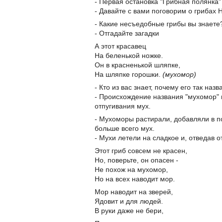
- Первая остановка "Грибная полянка"
- Давайте с вами поговорим о грибах 
- Какие несъедобные грибы вы знаете
- Отгадайте загадки
А этот красавец
На беленькой ножке.
Он в красненькой шляпке,
На шляпке горошки.
(мухомор)
- Кто из вас знает, почему его так на
- Происхождение названия "мухомор" 
отпугивания мух.
- Мухоморы растирали, добавляли в п
больше всего мух.
- Мухи летели на сладкое и, отведав 
Этот гриб совсем не красен,
Но, поверьте, он опасен -
Не похож на мухомор,
Но на всех наводит мор.
Мор наводит на зверей,
Ядовит и для людей.
В руки даже не бери,