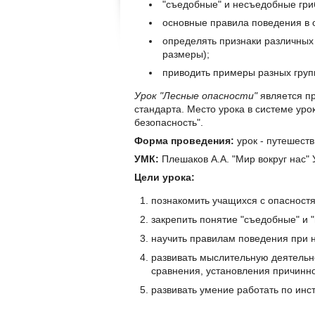
"съедобные" и несъедобные гри
основные правила поведения в
определять признаки различных
размеры);
приводить примеры разных груп
Урок "Лесные опасности"
является пр
стандарта. Место урока в системе урок
безопасность".
Форма проведения:
урок - путешеств
УМК:
Плешаков А.А. "Мир вокруг нас" 
Цели урока:
познакомить учащихся с опасност
закрепить понятие "съедобные" и 
научить правилам поведения при
развивать мыслительную деятельно
сравнения, установления причинно
развивать умение работать по инс