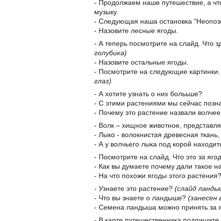
- Продолжаем наше путешествие, а чт
музыку.
- Следующая наша остановка "Неопоз
- Назовите лесные ягоды.
- А теперь посмотрите на слайд. Что
голубика)
- Назовите остальные ягоды.
- Посмотрите на следующие картинки.
глаз)
- А хотите узнать о них болььше?
- С этими растениями мы сейчас позн
- Почему это растение назвали волче
- Волк – хищное животное, представл
- Лыко - волокнистая древесная ткань
- А у волчьего лыка под корой находит
- Посмотрите на слайд. Что это за яго
- Как вы думаете почему дали такое 
- На что похожи ягоды этого растения
- Узнаете это растение?
(слайд ланды
- Что вы знаете о ландыше?
(занесен 
- Семена ландыша можно принять за я
- В карте путешественника подпишите