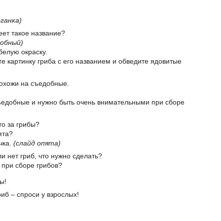
оганка)
меет такое название?
добный)
 белую окраску.
те картинку гриба с его названием и обведите ядовитые
похожи на съедобные.
съедобные и нужно быть очень внимательными при сборе
то за грибы?
ята?
чка.
(слайд опята)
и нет гриб, что нужно сделать?
 при сборе грибов?
ы!
иб – спроси у взрослых!