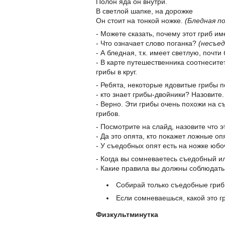
Полон яда он внутри.
В светлой шапке, на дорожке
Он стоит на тонкой ножке.
(Бледная п
- Можете сказать, почему этот гриб и
- Что означает слово поганка?
(несъе
- А бледная, т.к. имеет светлую, почти
- В карте путешественника соотнесите
грибы в круг.
- Ребята, некоторые ядовитые грибы 
- кто знает грибы-двойники? Назовите.
- Верно. Эти грибы очень похожи на 
грибов.
- Посмотрите на слайд, назовите что э
- Да это опята, кто покажет ложные оп
- У съедобных опят есть на ножке юбо
- Когда вы сомневаетесь съедобный ил
- Какие правила вы должны соблюдать
Собирай только съедобные гриб
Если сомневаешься, какой это гр
Физкультминутка