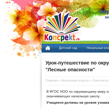
Обр
м
Детский сад
Начальные кл
Урок-путешествие по окр
"Лесные опасности"
Главная
»
Начальные классы
»
Конспекты
В ФГОС НОО по окружающему миру оп
оканчивающих начальную школу.
Учащиеся должны на уровне узнава