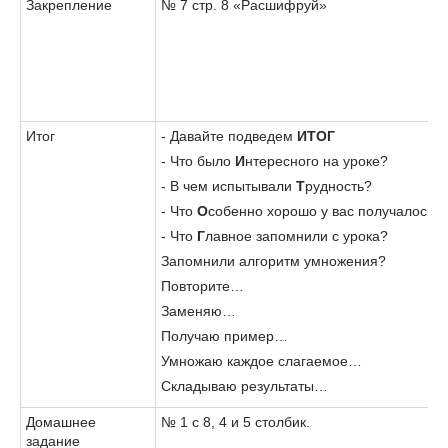
Закрепление
№ 7 стр. 8 «Расшифруй»
Итог
- Давайте подведем
ИТОГ
- Что было
И
нтересного на уроке?
- В чем испытывали
Т
рудность?
- Что
О
собенно хорошо у вас получалось?
- Что
Г
лавное запомнили с урока?
Запомнили алгоритм умножения?
Повторите…
Заменяю…
Получаю пример…
Умножаю каждое слагаемое…
Складываю результаты…
Домашнее
№ 1 с 8, 4 и 5 столбик.
задание