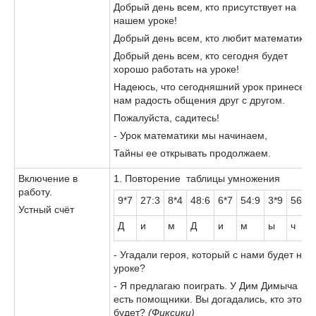
Добрый день всем, кто присутствует на
нашем уроке!
Добрый день всем, кто любит математику!
Добрый день всем, кто сегодня будет
хорошо работать на уроке!
Надеюсь, что сегодняшний урок принесет
нам радость общения друг с другом.
Пожалуйста, садитесь!
- Урок математики мы начинаем,
Тайны ее открывать продолжаем.
Включение в
1. Повторение таблицы умножения
работу.
9*7
27:3
8*4
48:6
6*7
54:9
3*9
56:7
Устный счёт
Д
и
м
Д
и
м
ы
ч
- Угадали героя, который с нами будет на
уроке?
- Я предлагаю поиграть. У Дим Димыча
есть помощники. Вы догадались, кто это
будет?
(Фиксики)