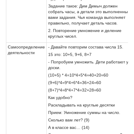
Задание такое: Дим Димыч должен
собрать часы, а детали это выполненные
вами задания. Чья команда выполняет
правильно, получает деталь часов.
2. Повторение умножение и деление
круглых чисел.
Самоопределение
- Давайте повторим состава числа 15.
деятельности
15 это: 10+5, 9+6, 8+7
- Попробуем умножить. Дети работают у
доски.
(10+5) * 4=10*4+5*4=40+20=60
(9+6)*4=9*4+6*4=36+24=60
(8+7)*4=8*4+7*4=32+28=60
Как удобно?
Раскладывать на круглые десятки
Прием: Умножение суммы на число.
Сколько вам лет? (9)
А в классе вас… (14)