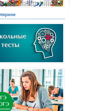
лярное