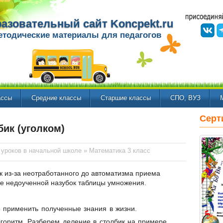
азовательный сайт Koncpekt.ru
етодические материалы для педагогов
ассы
Средние классы
Старшие классы
СПО, ВУЗ
Серт
ик (уголком)
 уроков в начальной школе
»
Математика 3 класс
к из-за неотработанного до автоматизма приема
кже недоученной назубок таблицы умножения.
о применить полученные знания в жизни.
лгоритм. Разберем деление в столбик на примере