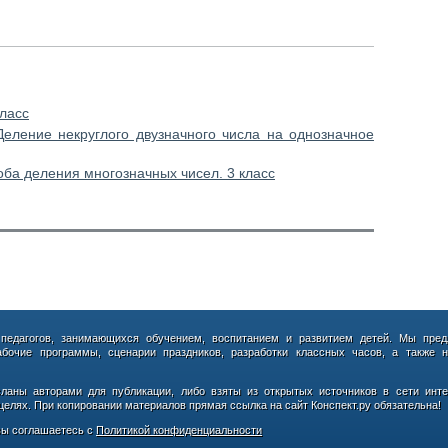
ласс
Деление некруглого двузначного числа на однозначное
оба деления многозначных чисел. 3 класс
 педагогов, занимающихся обучением, воспитанием и развитием детей. Мы пред
абочие программы, сценарии праздников, разработки классных часов, а также н
сланы авторами для публикации, либо взяты из открытых источников в сети инте
елях. При копировании материалов прямая ссылка на сайт Конспект.ру обязательна!
ы соглашаетесь с
Политикой конфиденциальности