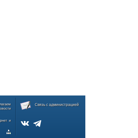
лагаем
Связь с администрацией
овости
рнет и