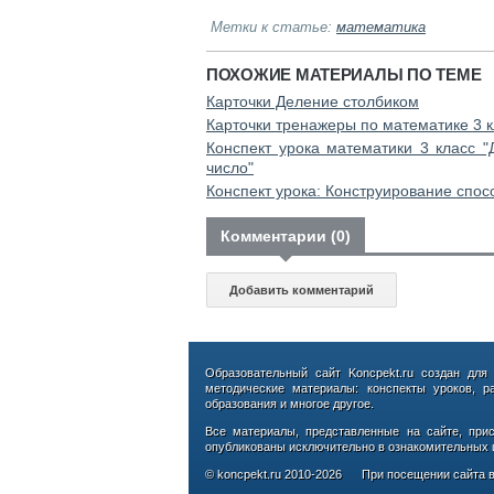
Метки к статье:
математика
ПОХОЖИЕ МАТЕРИАЛЫ ПО ТЕМЕ
Карточки Деление столбиком
Карточки тренажеры по математике 3 к
Конспект урока математики 3 класс "
число"
Конспект урока: Конструирование спос
Комментарии (0)
Добавить комментарий
Образовательный сайт Koncpekt.ru создан для
методические материалы: конспекты уроков, р
образования и многое другое.
Все материалы, представленные на сайте, при
опубликованы исключительно в ознакомительных ц
© koncpekt.ru
2010-2026
При посещении сайта в