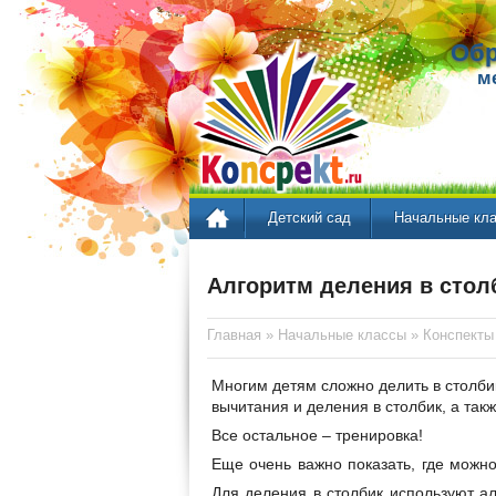
Обр
м
Детский сад
Начальные кл
Алгоритм деления в столб
Главная
»
Начальные классы
»
Конспекты
Многим детям сложно делить в столби
вычитания и деления в столбик, а та
Все остальное – тренировка!
Еще очень важно показать, где можн
Для деления в столбик используют а