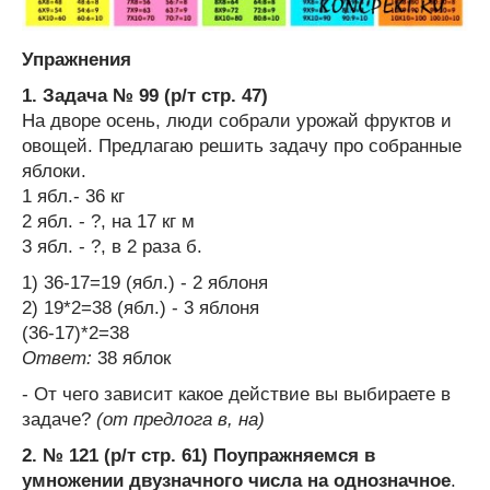
Упражнения
1. Задача № 99 (р/т стр. 47)
На дворе осень, люди собрали урожай фруктов и
овощей. Предлагаю решить задачу про собранные
яблоки.
1 ябл.- 36 кг
2 ябл. - ?, на 17 кг м
3 ябл. - ?, в 2 раза б.
1) 36-17=19 (ябл.) - 2 яблоня
2) 19*2=38 (ябл.) - 3 яблоня
(36-17)*2=38
Ответ:
38 яблок
- От чего зависит какое действие вы выбираете в
задаче?
(от предлога в, на)
2. № 121 (р/т стр. 61) Поупражняемся в
умножении двузначного числа на однозначное
.