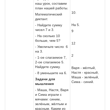
наш урок, составим
план нашей работы.
10.
Математический
диктант.
На 5.
- Найдите сумму
чисел 7 и 3.
9
- На сколько 10
больше, чем 5?
12
- Увеличьте число 6
на 3.
2
- 1-ое слагаемое 7,
2-ое слагаемое 5.
Найдите сумму.
Варя - жёлтый,
Настя - красный,
- 8 уменьшите на 6.
Маша - зелёный,
Задачи для
Сима - синий.
мышления
- Маша, Настя, Варя
и Сима играли с
мячами: синим,
зелёным, жёлтым и
красным. Каким из