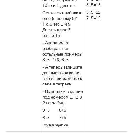
8+5=13
10 или 1 десяток.
6+5=11
Осталось прибавить
7+5=12
ещё 5, почему 5?
Т.к. 6 это 1 и 5.
Десять плюс 5
равно 15
- Аналогично
разбираются
остальные примеры
8+6, 7+6, 6+6.
- А теперь запишите
данные выражения
в красной рамочке к
себе в тетрадь.
- Выполним задание
под номером 1.
(1 и
2 столбик)
9+5 8+5
6+5 7+5
Физминутка