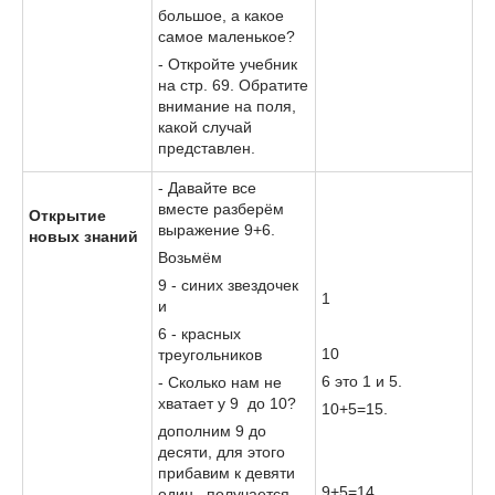
большое, а какое
самое маленькое?
- Откройте учебник
на стр. 69. Обратите
внимание на поля,
какой случай
представлен.
- Давайте все
вместе разберём
Открытие
выражение 9+6.
новых знаний
Возьмём
9 - синих звездочек
1
и
6 - красных
10
треугольников
6 это 1 и 5.
- Сколько нам не
хватает у 9 до 10?
10+5=15.
дополним 9 до
десяти, для этого
прибавим к девяти
9+5=14
один., получается