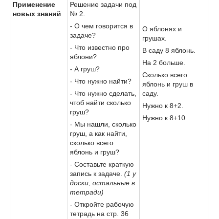
Применение
Решение задачи под
новых знаний
№ 2.
- О чем говорится в
О яблонях и
задаче?
грушах.
- Что известно про
В саду 8 яблонь.
яблони?
На 2 больше.
- А груш?
Сколько всего
- Что нужно найти?
яблонь и груш в
- Что нужно сделать,
саду.
чтоб найти сколько
Нужно к 8+2.
груш?
Нужно к 8+10.
- Мы нашли, сколько
груш, а как найти,
сколько всего
яблонь и груш?
- Составьте краткую
запись к задаче.
(1 у
доски, остальные в
тетради)
- Откройте рабочую
тетрадь на стр. 36