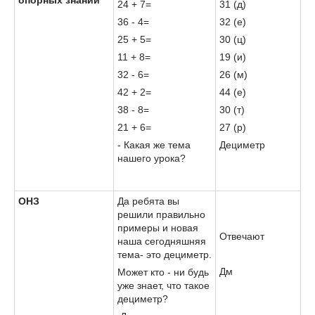
24 + 7=
31 (д)
36 - 4=
32 (е)
25 + 5=
30 (ц)
11 + 8=
19 (и)
32 - 6=
26 (м)
42 + 2=
44 (е)
38 - 8=
30 (т)
21 + 6=
27 (р)
- Какая же тема
Дециметр
нашего урока?
ОНЗ
Да ребята вы
решили правильно
примеры и новая
Отвечают
наша сегодняшняя
тема- это дециметр.
Дм
Может кто - ни будь
уже знает, что такое
дециметр?