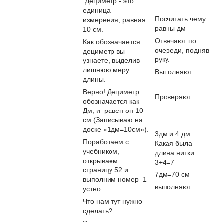
Дециметр - это
единица
Посчитать чему
измерения, равная
равны дм
10 см.
Отвечают по
Как обозначается
очереди, подняв
дециметр вы
руку.
узнаете, выделив
лишнюю меру
Выполняют
длины.
Верно! Дециметр
Проверяют
обозначается как
Дм, и равен он 10
см (Записываю на
доске «1дм=10см»).
3дм и 4 дм.
Поработаем с
Какая была
учебником,
длина нитки.
открываем
3+4=7
страницу 52 и
7дм=70 см
выполним номер 1
выполняют
устно.
Что нам тут нужно
сделать?