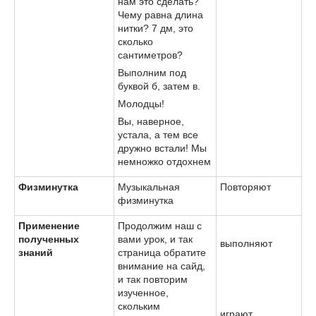
нам это сделать?
Чему равна длина
нитки? 7 дм, это
сколько
сантиметров?
Выполним под
буквой б, затем в.
Молодцы!
Вы, наверное,
устала, а тем все
дружно встали! Мы
немножко отдохнем
Физминутка
Музыкальная
Повторяют
физминутка
Применение
Продолжим наш с
полученных
вами урок, и так
выполняют
знаний
страница обратите
внимание на сайд,
и так повторим
изученное,
скольким
играют