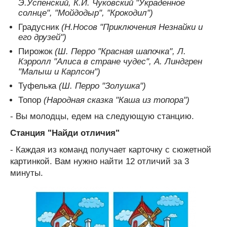
Э.Успенский, К.И. Чуковский "Украденное
солнце", "Мойдодыр", "Крокодил")
Градусник
(Н.Носов "Приключения Незнайки и
его друзей")
Пирожок
(Ш. Перро "Красная шапочка", Л.
Кэрролл "Алиса в стране чудес", А. Линдгрен
"Малыш и Карлсон")
Туфелька
(Ш. Перро "Золушка")
Топор
(Народная сказка "Каша из топора")
- Вы молодцы, едем на следующую станцию.
Станция "Найди отличия"
- Каждая из команд получает карточку с сюжетной
картинкой. Вам нужно найти 12 отличий за 3
минуты.