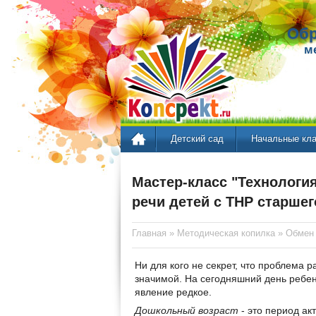
Обр
м
Детский сад
Начальные кл
Мастер-класс "Технология
речи детей с ТНР старше
Главная
»
Методическая копилка
»
Обмен
Ни для кого не секрет, что проблема р
значимой. На сегодняшний день ребе
явление редкое.
Дошкольный возраст
- это период ак