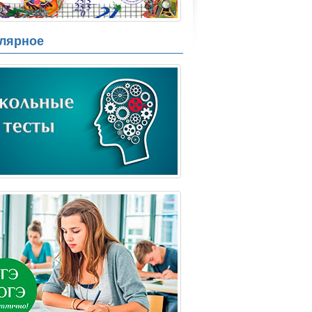
лярное