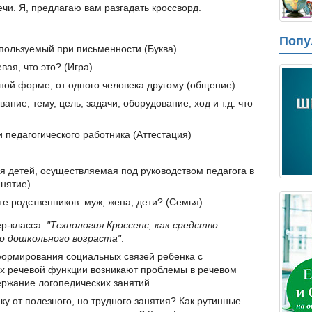
ечи. Я, предлагаю вам разгадать кроссворд.
Попу
спользуемый при письменности (Буква)
ая, что это? (Игра).
ной форме, от одного человека другому (общение)
ание, тему, цель, задачи, оборудование, ход и т.д. что
 педагогического работника (Аттестация)
я детей, осуществляемая под руководством педагога в
анятие)
е родственников: муж, жена, дети? (Семья)
ер-класса:
"Технология Кроссенс, как средство
о дошкольного возраста"
.
формирования социальных связей ребенка с
 речевой функции возникают проблемы в речевом
ржание логопедических занятий.
нку от полезного, но трудного занятия? Как рутинные