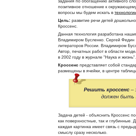
задания по обогащению активного сл
позитивное отношение к окружающему
вопросы мы будем искать в
технологии
Цель:
развитие речи детей дошкольно
Кроссенс.
Данная технология разработана наши
Владимиром Бусленко. Сергей Федин 
литераторов России. Владимиром Бусл
Автор, печатных работ в области мод
в 2002 году в журнале "Наука и жизнь".
Кроссенс
представляет собой стандар
размещены в ячейки, в центре таблицы
Решить кроссенс
– 
должен быть 
Задача детей - объяснить Кроссенс п
как поверхностные, так и глубинные. 
каждая картинка имеет связь с преды
смыслу сразу несколько.