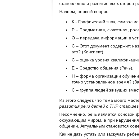
становление и развитие всех сторон р
Начнем, первый вопрос:
К - Графический знак, символ и
Р – Предметная, сюжетная, ролев
О – передача информации в уст
С – Этот документ содержит: назв
это? (Конспект)
С – оценка уровня квалификации
Е – Средство общения (Речь).
Н – форма организации обучени
точно установленное время? (З
С – группа людей живущих вмест
Из этого следует, что тема моего маст
развития речи детей с ТНР старшег
Несомненно, речь является основой 
окружающим миром, а при нарушениях
общении. Актуальным становится соде
Как не дать устать или заскучать ребе