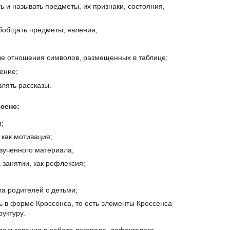
ь и называть предметы, их признаки, состояния,
обобщать предметы, явления;
ые отношения символов, размещенных в таблице;
ение;
влять рассказы.
сенс:
;
 как мотивация;
зученного материала;
 занятии, как рефлексия;
та родителей с детьми;
 в форме Кроссенса, то есть элементы Кроссенса
руктуру.