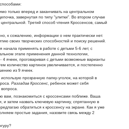
 способами:
имо только вперед и заканчивать на центральном
епочка, завернутая по типу "улитки". Во втором случае
с центральной. Третий способ чтения Кроссенсов, самый
 но, к сожалению, информации о нем практически нет.
итию своих творческих способностей и поиску решений.
я начала применять в работе с детьми 5-6 лет, с
альном этапе применения данной технологии,
 - 4 ячеек, проговаривая с детьми возможные варианты
тем количество картинок увеличивается, и постепенно
шению из 9 ячеек.
 использую прозрачную папку-уголок, на которой в
проса.
Разгадав Кроссенс
, ребенок может себя
 вопроса.
аю вам, познакомиться с кроссенсами поближе. Ваша
и, и затем назвать ключевую картинку, спрятанную в
предлагаю обратиться к кроссенсу на экране. Как я уже
олняем простые задания, назовите связь между 2
нгуру?