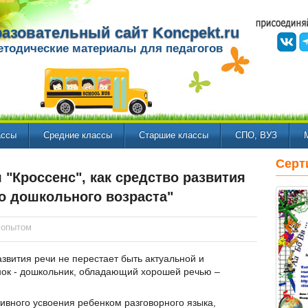
азовательный сайт Koncpekt.ru
етодические материалы для педагогов
ассы
Средние классы
Старшие классы
СПО, ВУЗ
Серт
 "Кроссенс", как средство развития
го дошкольного возраста"
 опытом
азвития речи не перестает быть актуальной и
нок - дошкольник, обладающий хорошей речью –
тивного усвоения ребенком разговорного языка,