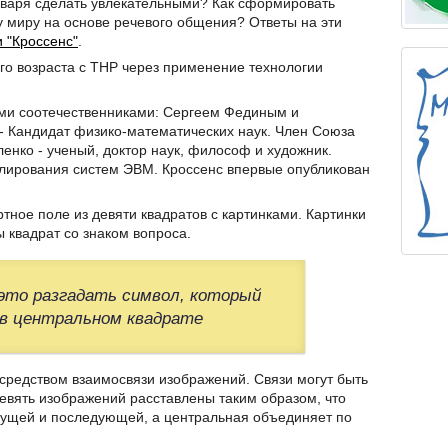
оваря сделать увлекательными? Как сформировать
 миру на основе речевого общения? Ответы на эти
 "Кроссенс"
.
го возраста с ТНР через применение технологии
ми соотечественниками: Сергеем Фединым и
- Кандидат физико-математических наук. Член Союза
енко - ученый, доктор наук, философ и художник.
елирования систем ЭВМ. Кроссенс впервые опубликован
тное поле из девяти квадратов с картинками. Картинки
 квадрат со знаком вопроса.
это разгадать символ, который
в центральном квадрате
осредством взаимосвязи изображений. Связи могут быть
Девять изображений расставлены таким образом, что
дущей и последующей, а центральная объединяет по