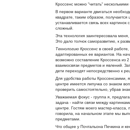
Кроссенс можно "читать" несколькими
В первом варианте двигаться необход
квадрате, таким образом, получается ц
устанавливается связь всех картинок 
сложный.
Эта технология заинтересовала меня,
Это дало толчок саморазвитию, к разв
Технологию Кроссенс
в своей работе, 
адаптированных ее вариантов. На нач
возможно составление Кроссенса из 2
взаимосвязи предметов и явлений. За
дети переходят непосредственно к ре
Для удобства работы Кроссенсамми, я
центре имеется липучка со знаком во
проверить самостоятельно, убрав знак
Уважаемая фокус - группа я, предлаг
задача - найти связи между картинкам
центре. Гостям моего мастер-класса, 
говорила, на начальном этапе мы вып
предметами.
Что общее у Почтальона Печкина и ке