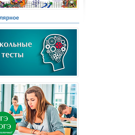
лярное