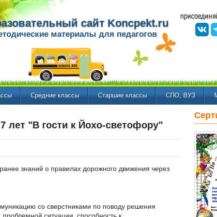
азовательный сайт Koncpekt.ru
етодические материалы для педагогов
ассы
Средние классы
Старшие классы
СПО, ВУЗ
Серт
7 лет "В гости к Йохо-светофору"
ранее знаний о правилах дорожного движения через
оммуникацию со сверстниками по поводу решения
 проблемной ситуации, способность к