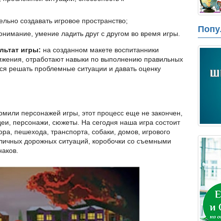
льно создавать игровое пространство;
Попу
нимание, умение ладить друг с другом во время игры.
льтат игры:
на созданном макете воспитанники
вижения, отработают навыки по выполнению правильных
тся решать проблемные ситуации и давать оценку
рмили персонажей игры, этот процесс еще не закончен,
деи, персонажи, сюжеты. На сегодня наша игра состоит
ра, пешехода, транспорта, собаки, домов, игрового
зличных дорожных ситуаций, коробочки со съемными
наков.