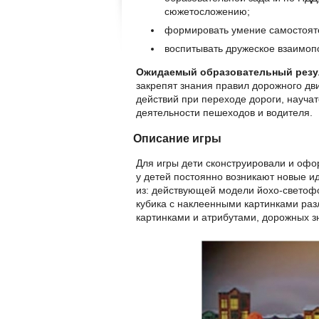
сюжетосложению;
формировать умение самостояте
воспитывать дружеское взаимопо
Ожидаемый образовательный резу
закрепят знания правил дорожного д
действий при переходе дороги, науча
деятельности пешеходов и водителя.
Описание игры
Для игры дети сконструировали и офо
у детей постоянно возникают новые и
из: действующей модели йохо-светофо
кубика с наклеенными картинками ра
картинками и атрибутами, дорожных з