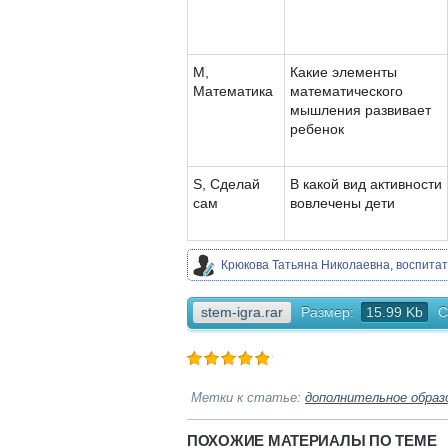
М,
Какие элементы
Математика
математического
мышления развивает
ребенок
S, Сделай
В какой вид активности
сам
вовлечены дети
Крюкова Татьяна Николаевна, воспитат
stem-igra.rar
Размер:
15.99 Kb
С
Метки к статье:
дополнительное образ
ПОХОЖИЕ МАТЕРИАЛЫ ПО ТЕМЕ