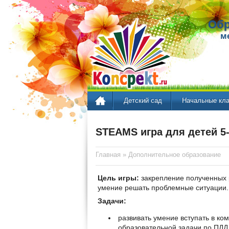
Обр
м
Детский сад
Начальные кл
STEAMS игра для детей 5-
Главная
»
Дополнительное образование
Цель игры:
закрепление полученных 
умение решать проблемные ситуации.
Задачи:
развивать умение вступать в к
образовательной задачи по ПДД,