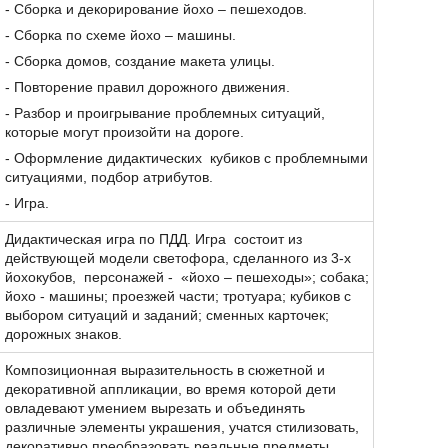
- Сборка и декорирование йохо – пешеходов.
- Сборка по схеме йохо – машины.
- Сборка домов, создание макета улицы.
- Повторение правил дорожного движения.
- Разбор и проигрывание проблемных ситуаций,
которые могут произойти на дороге.
- Оформление дидактических кубиков с проблемными
ситуациями, подбор атрибутов.
- Игра.
Дидактическая игра по ПДД. Игра состоит из
действующей модели светофора, сделанного из 3-х
йохокубов, персонажей - «йохо – пешеходы»; собака;
йохо - машины; проезжей части; тротуара; кубиков с
выбором ситуаций и заданий; сменных карточек;
дорожных знаков.
Композиционная выразительность в сюжетной и
декоративной аппликации, во время которой дети
овладевают умением вырезать и объединять
различные элементы украшения, учатся стилизовать,
декоративно преобразовать реальные предметы,