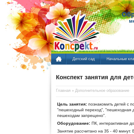
Обр
м
Детский сад
Начальные кл
Конспект занятия для дет
Главная
»
Дополнительное образование
Цель занятия:
познакомить детей с п
"пешеходный переход", "пешеходная д
пешеходам запрещено".
Оборудование:
ПК, интерактивная до
Занятие рассчитано на 35 - 40 минут. В