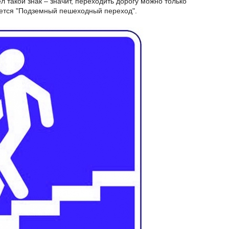
л такой знак – значит, переходить дорогу можно только
ается "Подземный пешеходный переход".