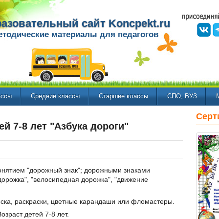
азовательный сайт Koncpekt.ru
етодические материалы для педагогов
ассы
Средние классы
Старшие классы
СПО, ВУЗ
Серт
ей 7-8 лет "Азбука дороги"
онятием "дорожный знак"; дорожными знаками
орожка", "велосипедная дорожка", "движение
ска, раскраски, цветные карандаши или фломастеры.
озраст детей 7-8 лет.