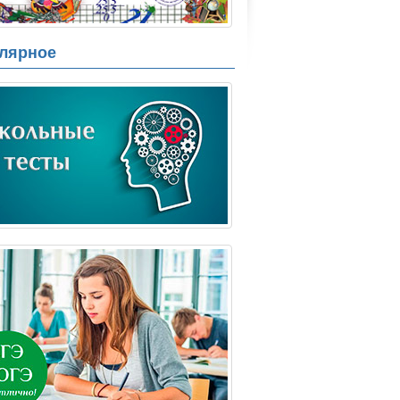
лярное