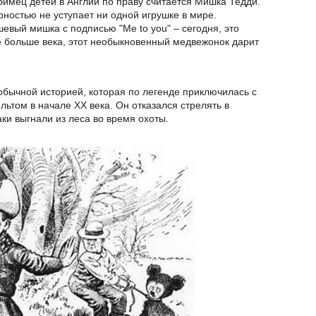
имец детей в Англии по праву считается Мишка Тедди.
рностью не уступает ни одной игрушке в мире.
евый мишка с подписью "Me to you" – сегодня, это
 больше века, этот необыкновенный медвежонок дарит
бычной историей, которая по легенде приключилась с
ьтом в начале XX века. Он отказался стрелять в
ки выгнали из леса во время охоты.