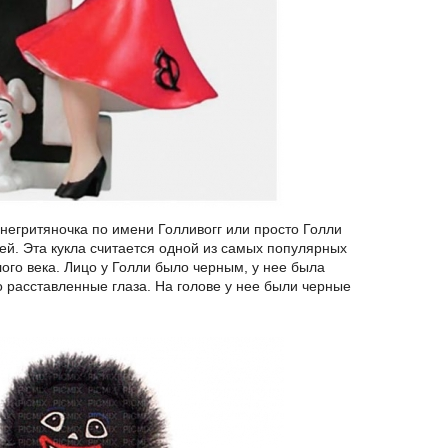
негритяночка по имени Голливогг или просто Голли
ей. Эта кукла считается одной из самых популярных
ого века. Лицо у Голли было черным, у нее была
 расставленные глаза. На голове у нее были черные