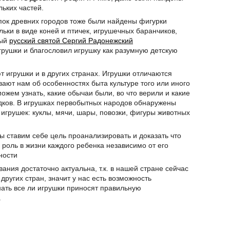
ьких частей.
пок древних городов тоже были найдены фигурки
ьки в виде коней и птичек, игрушечных баранчиков,
мый
русский святой Сергий Радонежский
рушки и благословил игрушку как разумную детскую
 игрушки и в других странах. Игрушки отличаются
ают нам об особенностях быта культуре того или иного
ожем узнать, какие обычаи были, во что верили и какие
дков. В игрушках первобытных народов обнаружены
грушек: куклы, мячи, шары, повозки, фигуры животных
ы ставим себе цель проанализировать и доказать что
роль в жизни каждого ребенка независимо от его
ности
ания достаточно актуальна, т.к. в нашей стране сейчас
ругих стран, значит у нас есть возможность
нать все ли игрушки приносят правильную
.