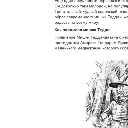
Еще один популярный персонаж и люб
Он довольно таки молодой, но популя
Трогательный, чудный серенький плюш
образ современного мишки Тедди и же
радость по всему миру.
Как появился мишка Тедди
Появление Мишки Тедди связана с нео
президентом Америки Теодором Рузвел
маленького медвежонка, которого соба