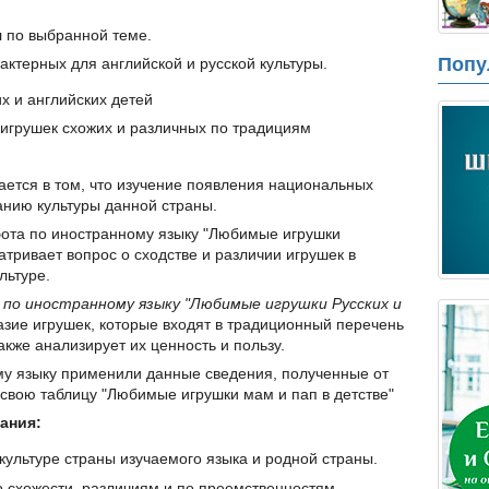
л по выбранной теме.
Попу
актерных для английской и русской культуры.
х и английских детей
игрушек схожих и различных по традициям
ется в том, что изучение появления национальных
анию культуры данной страны.
ота по иностранному языку "Любимые игрушки
атривает вопрос о сходстве и различии игрушек в
льтуре.
 по иностранному языку "Любимые игрушки Русских и
зие игрушек, которые входят в традиционный перечень
акже анализирует их ценность и пользу.
му языку применили данные сведения, полученные от
 свою таблицу "Любимые игрушки мам и пап в детстве"
ания:
культуре страны изучаемого языка и родной страны.
о схожести, различиям и по преемственностям