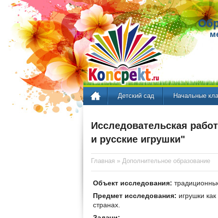
Обр
м
Детский сад
Начальные кл
Исследовательская работ
и русские игрушки"
Главная
»
Дополнительное образование
Объект исследования:
традиционные
Предмет исследования:
игрушки как
странах.
Задачи: