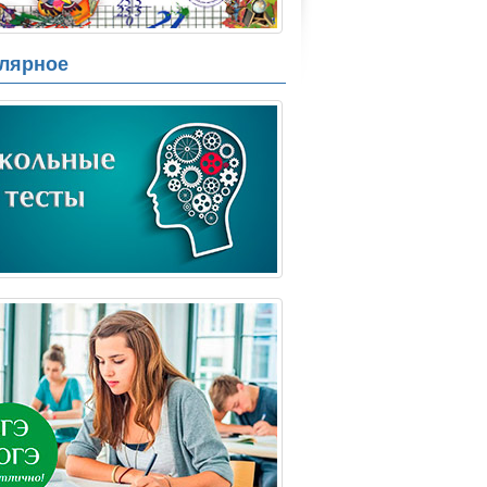
лярное