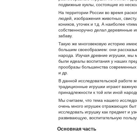
подвижные куклы, состоящие из нескол
На территории России во время раско
людей, изображения животных, свистул
коников, уточек и т.д. А наиболее чти
собственноручно делал деревянные иг
забаву.
Такую же многовековую историю имеют
большим своеобразием: они рассказыв
народа. Изучая древние игрушки, мы м
были идеалы воспитания у наших пре
прообразы большинства современных и
и др.
В данной исследовательской работе м
традиционные игрушки играют важную 
принадлежности к той или иной народ
Мы считаем, что тема нашего исследов
очень много игрушек отражающих быт д
исследовать игрушку как предмет и уз
развивающую, воспитательную пользу
Основная часть