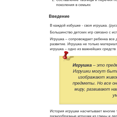
поколения в семьях
Введение
В каждой избушке - своя игрушка.
(рус
Большинство детских игр связано с и
Игрушка – сопровождает ребенка все д
развитие. Игрушка не только материал,
игрушка – одно из важнейших средств
Игрушка
– это пред
Игрушки могут быть
изображают живот
предметы. Но все о
миру, развивают на
у
История игрушки насчитывает многие 
разнообразные игрушки из глины и де