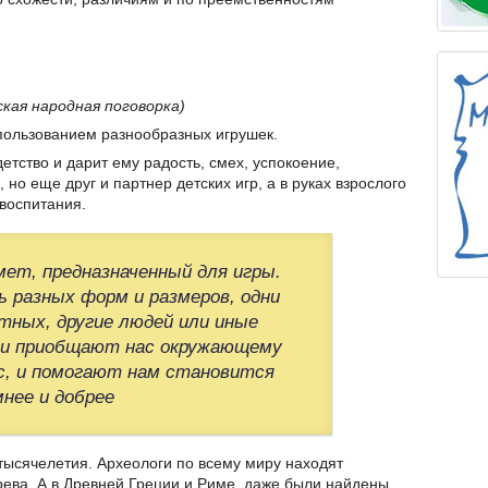
ская народная поговорка)
спользованием разнообразных игрушек.
етство и дарит ему радость, смех, успокоение,
 но еще друг и партнер детских игр, а в руках взрослого
 воспитания.
мет, предназначенный для игры.
 разных форм и размеров, одни
ных, другие людей или иные
ни приобщают нас окружающему
с, и помогают нам становится
мнее и добрее
тысячелетия. Археологи по всему миру находят
рева. А в Древней Греции и Риме, даже были найдены