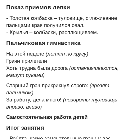
Показ приемов лепки
- Толстая колбаска – туловище, сглаживание
пальцами края получился овал.
- Крылья – колбаски, расплющиваем.
Пальчиковая гимнастика
На этой неделе
(летят по кругу)
Грачи прилетели
Хоть трудна была дорога
(останавливаются,
машут руками)
Старший грач прикрикнул строго:
(грозят
пальчиком)
За работу, дела много!
(повороты туловища
вправо, влево)
Самостоятельная работа детей
Итог занятия
- Ребята, какие замечательные грачи у вас