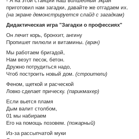
- А на этой станции наш волшебный экран
приготовил нам загадки, давайте же отгадаем их.
(на экране демонстрируется слайд с загадкам)
Дидактическая игра "Загадки о профессиях"
Он лечит корь, бронхит, ангину
Пропишет пилюли и витамины.
(врач)
Мы работаем бригадой,
Нам везут песок, бетон.
Дружно потрудиться надо,
Чтоб построить новый дом.
(строители)
Феном, щеткой и расческой
Ловко сделает прическу.
(парикмахер)
Если вьется пламя
Дым валит столбом,
01 мы набираем
Его на помощь позовем.
(пожарный)
Из-за рассыпчатой муки