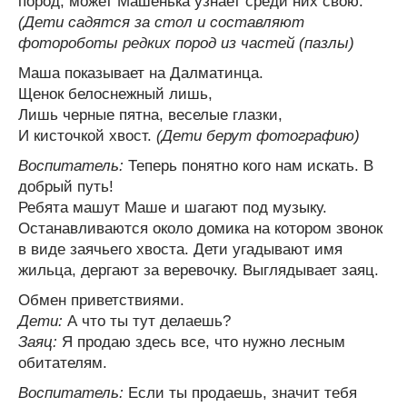
пород, может Машенька узнает среди них свою.
(Дети садятся за стол и составляют
фотороботы редких пород из частей (пазлы)
Маша показывает на Далматинца.
Щенок белоснежный лишь,
Лишь черные пятна, веселые глазки,
И кисточкой хвост.
(Дети берут фотографию)
Воспитатель:
Теперь понятно кого нам искать. В
добрый путь!
Ребята машут Маше и шагают под музыку.
Останавливаются около домика на котором звонок
в виде заячьего хвоста. Дети угадывают имя
жильца, дергают за веревочку. Выглядывает заяц.
Обмен приветствиями.
Дети:
А что ты тут делаешь?
Заяц:
Я продаю здесь все, что нужно лесным
обитателям.
Воспитатель:
Если ты продаешь, значит тебя