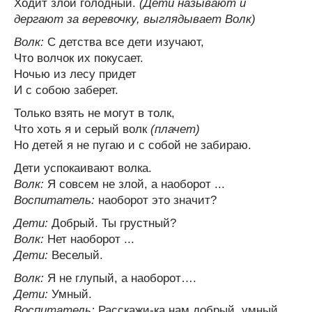
Ходит злой голодный.
(Дети называют и
дергают за веревочку, выглядывает Волк)
Волк:
С детства все дети изучают,
Что волчок их покусает.
Ночью из лесу придет
И с собою заберет.
Только взять не могут в толк,
Что хоть я и серый волк
(плачет)
Но детей я не пугаю и с собой не забираю.
Дети успокаивают волка.
Волк:
Я совсем не злой, а наоборот ...
Воспитатель:
наоборот это значит?
Дети:
Добрый. Ты грустный?
Волк:
Нет наоборот ...
Дети:
Веселый.
Волк:
Я не глупый, а наоборот….
Дети:
Умный.
Воспитатель:
Расскажи-ка нам добрый, умный