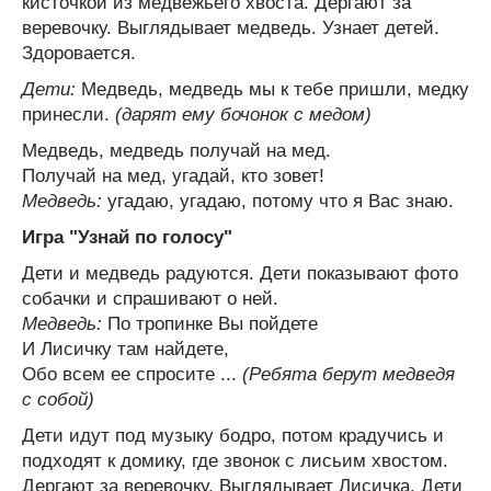
кисточкой из медвежьего хвоста. Дергают за
веревочку. Выглядывает медведь. Узнает детей.
Здоровается.
Дети:
Медведь, медведь мы к тебе пришли, медку
принесли.
(дарят ему бочонок с медом)
Медведь, медведь получай на мед.
Получай на мед, угадай, кто зовет!
Медведь:
угадаю, угадаю, потому что я Вас знаю.
Игра "Узнай по голосу"
Дети и медведь радуются. Дети показывают фото
собачки и спрашивают о ней.
Медведь:
По тропинке Вы пойдете
И Лисичку там найдете,
Обо всем ее спросите ...
(Ребята берут медведя
с собой)
Дети идут под музыку бодро, потом крадучись и
подходят к домику, где звонок с лисьим хвостом.
Дергают за веревочку. Выглядывает Лисичка. Дети