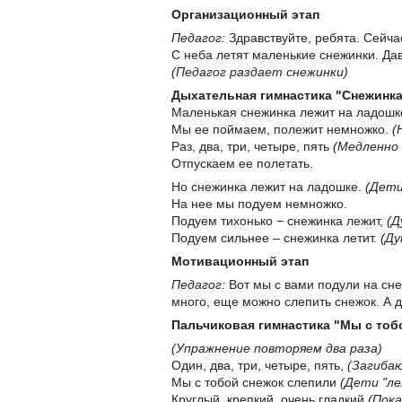
Организационный этап
Педагог:
Здравствуйте, ребята. Сейчас
С неба летят маленькие снежинки. Да
(Педагог раздает снежинки)
Дыхательная гимнастика "Снежинка
Маленькая снежинка лежит на ладошк
Мы ее поймаем, полежит немножко.
(
Раз, два, три, четыре, пять
(Медленно
Отпускаем ее полетать.
Но снежинка лежит на ладошке.
(Дети
На нее мы подуем немножко.
Подуем тихонько − снежинка лежит,
(Д
Подуем сильнее – снежинка летит.
(Ду
Мотивационный этап
Педагог:
Вот мы с вами подули на сне
много, еще можно слепить снежок. А д
Пальчиковая гимнастика "Мы с тоб
(Упражнение повторяем два раза)
Один, два, три, четыре, пять,
(Загиба
Мы с тобой снежок слепили
(Дети "ле
Круглый, крепкий, очень гладкий
(Пок