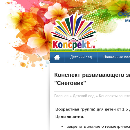
Обр
м
Детский сад
Начальные кл
Конспект развивающего з
"Снеговик"
Главная
»
Детский сад
»
Конспекты занят
Возрастная группа:
для детей от 1.5 
Цели занятия:
закрепить знание о геометрическ