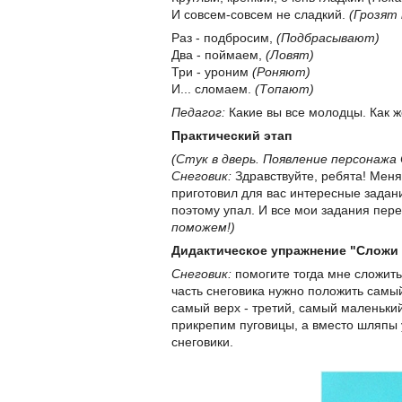
И совсем-совсем не сладкий.
(Грозят
Раз - подбросим,
(Подбрасывают)
Два - поймаем,
(Ловят)
Три - уроним
(Роняют)
И... сломаем.
(Топают)
Педагог:
Какие вы все молодцы. Как ж
Практический этап
(Стук в дверь. Появление персонажа
Снеговик:
Здравствуйте, ребята! Меня 
приготовил для вас интересные задани
поэтому упал. И все мои задания пе
поможем!)
Дидактическое упражнение "Сложи 
Снеговик:
помогите тогда мне сложить
часть снеговика нужно положить самый 
самый верх - третий, самый маленький
прикрепим пуговицы, а вместо шляпы у
снеговики.