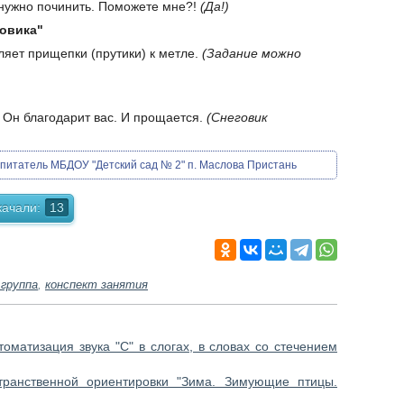
 нужно починить. Поможете мне?!
(Да!)
говика"
ляет прищепки (прутики) к метле.
(Задание можно
 Он благодарит вас. И прощается.
(Снеговик
питатель МБДОУ "Детский сад № 2" п. Маслова Пристань
качали:
13
группа
,
конспект занятия
томатизация звука "С" в слогах, в словах со стечением
транственной ориентировки "Зима. Зимующие птицы.