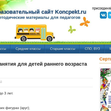
азовательный сайт Koncpekt.ru
етодические материалы для педагогов
ассы
Средние классы
Старшие классы
СПО, ВУЗ
Серт
анятия для детей раннего возраста
ий
до 3 лет.
их фигурах (круг);