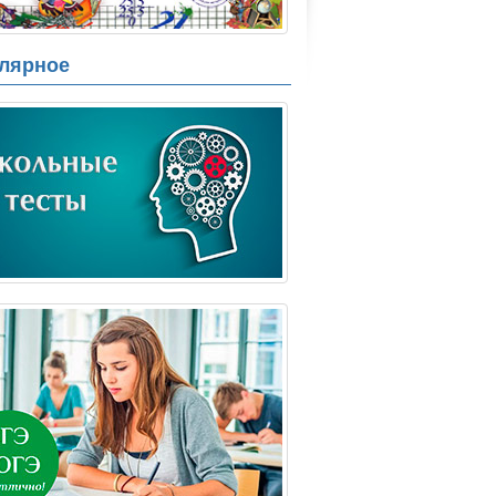
лярное