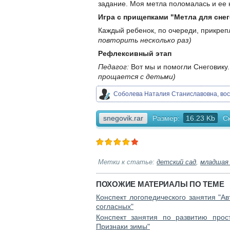
задание. Моя метла поломалась и ее
Игра с прищепками "Метла для сне
Каждый ребенок, по очереди, прикреп
повторить несколько раз)
Рефлексивный этап
Педагог:
Вот мы и помогли Снеговику.
прощается с детьми)
Соболева Наталия Станиславовна, вос
snegovik.rar
Размер:
16.23 Kb
С
Метки к статье:
детский сад
,
младшая 
ПОХОЖИЕ МАТЕРИАЛЫ ПО ТЕМЕ
Конспект логопедического занятия "Ав
согласных"
Конспект занятия по развитию прос
Признаки зимы"