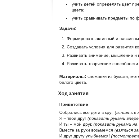
учить детей определять цвет пр
цвета;
учить сравнивать предметы по 
Задачи:
Формировать активный и пассивны
Создавать условия для развития к
Развивать внимание, мышление и п
Развивать творческие способности
Материалы:
снежинки из бумаги, метл
белого цвета.
Ход занятия
Приветствие
Собрались все дети в круг,
(встать в 
Я – твой друг
(показать руками впере
И ты – мой друг.
(показать руками на 
Вместе за руки возьмемся
(взяться за
И друг другу улыбнемся!
(посмотреть