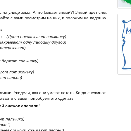
 на улице зима. А что бывает зимой?! Зимой идет снег.
вайте с вами посмотрим на них, и положим на ладошку.
"
е –
(Дети показывают снежинку)
Накрывают одну ладошку другой)
 открывают)
 держат снежинку)
уют потихоньку)
ют сильно)
жинки. Увидели, как они умеют летать. Когда снежинок
авайте с вами попробуем это сделать.
ой снежок слепили"
ют пальчики)
пят")
азывают круг, сжимают ладони)